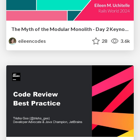
The Myth of the Modular Monolith - Day 2 Keynote - Rails World 2024
eileencodes
28
3.6k