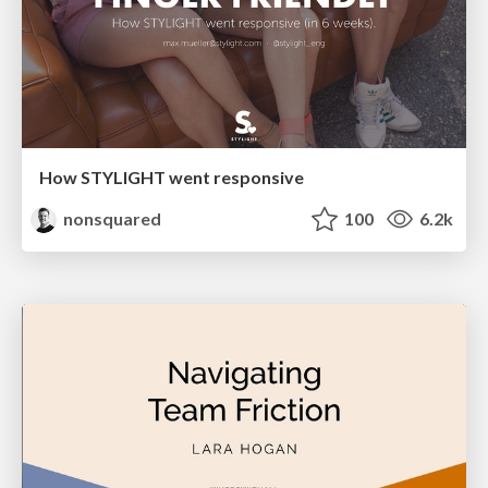
How STYLIGHT went responsive
nonsquared
100
6.2k