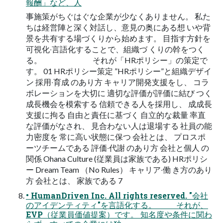
報酬」など、⼈
事施策がちぐはぐな企業が少なくありません。 私た
ちは経営陣と深く対話し、意⾒の奥にある想 いや背
景を共有する場づくりから始めます。 ⽬指す⽅針を
可視化‧⾔語化することで、組織づ くりの幹をつく
る。 それが「HRポリシー」の策定で
す。 01 HRポリシー策定 ”HRポリシー”と組織デザイ
ン 採⽤‧育成 のあり⽅ キャリア開発⽀援をし、 コラ
ボレーションを⼤切に 適切な評価が評価に結び つく
成⻑機会を模索する 信頼できる⼈を採⽤し、 成成⻑
⽀援に拘る ⾃由と責任に基づく ⾃⽴的な裁量 率直
な評価がなされ、 ⾒合わない⼈は退場する 社員の能
⼒密度を 常に⾼い状態に保つ 会社とは、 プロスポ
ーツチームである 評価‧代謝 のあり⽅ 会社と個⼈ の
関係 Ohana Culture (従業員は家族である) HRポリシ
ー Dream Team （No Rules） キャリア‧働 き⽅のあり
⽅ 会社とは、 家族である 7
• HumanDriven Inc. All rights reserved. "会社
のアイデンティティ"を⾔語化する。 それが、
EVP（従業員価値提案）です。 知名度や条件に関わ