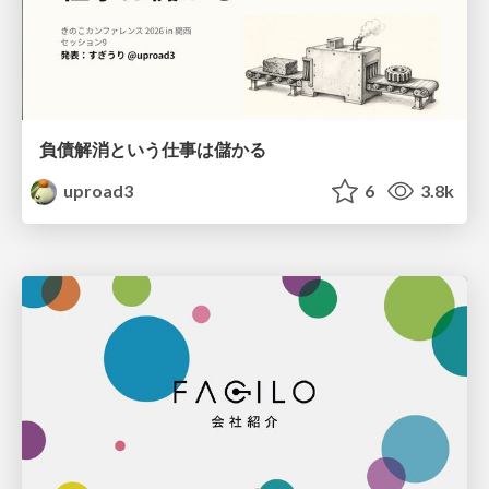
負債解消という仕事は儲かる
uproad3
6
3.8k