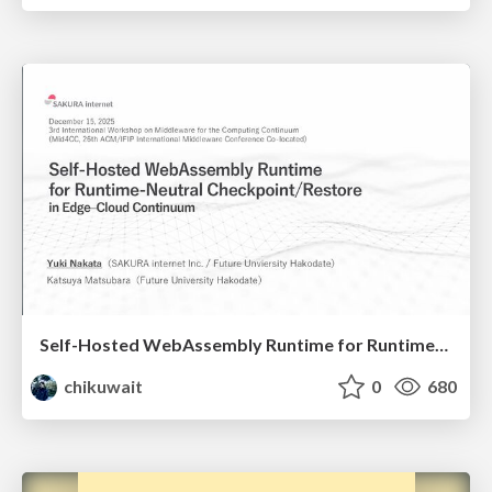
Self-Hosted WebAssembly Runtime for Runtime-Neutral Checkpoint/Restore in Edge–Cloud Continuum
chikuwait
0
680