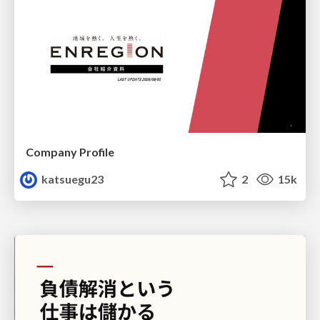
Company Profile
katsuegu23
2
15k