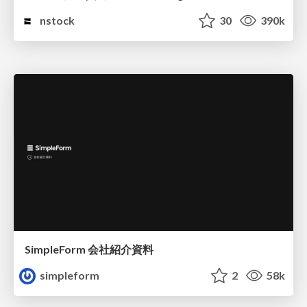
nstock
30
390k
SimpleForm 会社紹介資料
simpleform
2
58k