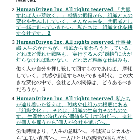
HumanDriven Inc. All rights reserved. 「共振
すれば⼈が芽吹く。」 感情の振幅から、組織と⼈の
変化を⽣み出していく。 そんな未来を、共振者とし
て⼀緒に創っていきたい。 私たちは、組織⽂化を耕
す会社です。 2
HumanDriven Inc. All rights reserved. 仕事‧組
織‧⼈⽣のかたちが、 根底から変わろうとしている。
どれほど優れた戦略も、 実⾏する⼈の”感情”に⽕が
灯らなければ動かない。 どれほど精緻な仕組みも、
働く⼈が⾃分を押し殺して回すものであれば、 摩耗
していく。 共感や創造すらAIができる時代。 この⼤
きな変化の中で、会社と⼈の関係は、 どうあるべき
だろうか。 3
HumanDriven Inc. All rights reserved. 私たち
が辿り着いた答えは、 戦略や仕組みの根底にある
「組織⽂化」。 それは、組織の⽣命⼒そのもので
す。 ⽣産性の時代から"価値を⾒出す時代"へ。 会社
が個⼈を雇うから"個⼈が会社を選ぶ"へ。
労働時間より、”⼈⽣の意味”へ。 不誠実ロジカルか
ら”エモい直感”へ。 ⼀⼈ひとりの感情の揺らぎが、