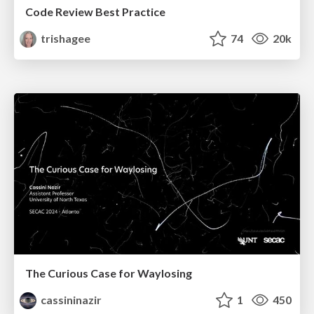
Code Review Best Practice
trishagee
74
20k
The Curious Case for Waylosing
cassininazir
1
450