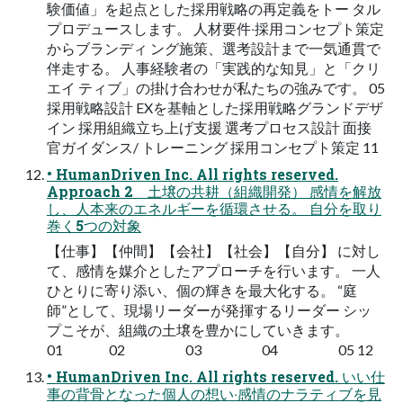
験価値」を起点とした採⽤戦略の再定義をトー タル
プロデュースします。 ⼈材要件‧採⽤コンセプト策定
からブランディ ング施策、選考設計まで⼀気通貫で
伴⾛する。 ⼈事経験者の「実践的な知⾒」と「クリ
エイ ティブ」の掛け合わせが私たちの強みです。 05
採⽤戦略設計 EXを基軸とした採⽤戦略グランドデザ
イン 採⽤組織⽴ち上げ⽀援 選考プロセス設計 ⾯接
官ガイダンス/ トレーニング 採⽤コンセプト策定 11
• HumanDriven Inc. All rights reserved.
Approach 2 ⼟壌の共耕（組織開発） 感情を解放
し、⼈本来のエネルギーを循環させる。 ⾃分を取り
巻く5つの対象
【仕事】【仲間】【会社】【社会】【⾃分】 に対し
て、感情を媒介としたアプローチを⾏います。 ⼀⼈
ひとりに寄り添い、個の輝きを最⼤化する。 “庭
師”として、現場リーダーが発揮するリーダー シッ
プこそが、組織の⼟壌を豊かにしていきます。
01 02 03 04 05 12
• HumanDriven Inc. All rights reserved. いい仕
事の背⾻となった個⼈の想い‧感情のナラティブを⾒