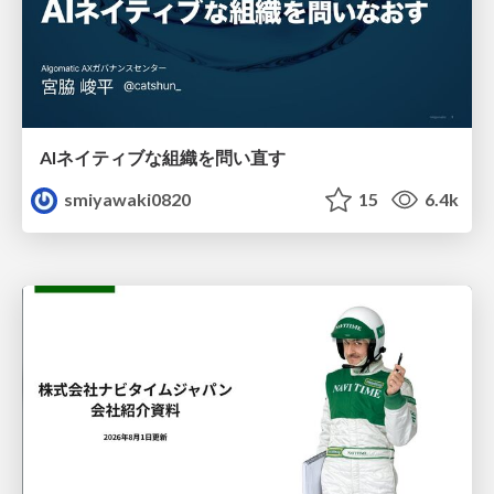
AIネイティブな組織を問い直す
smiyawaki0820
15
6.4k