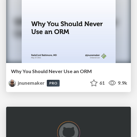
Why You Should Never Use an ORM
jnunemaker
61
9.9k
PRO