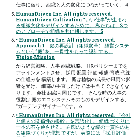
仕事に宿り、 組織と⼈の変化につながっていく。 4
HumanDriven Inc. All rights reserved.
HumanDriven Cultivation “いい仕事”が⽣まれ
る組織⽂化をデザインするために。 私たちは、2つ
のアプローチで組織を共に耕します。 5
• HumanDriven Inc. All rights reserved.
Approach 1 庭の再設計（組織変⾰） 経営システ
ムという”庭”を、⼀貫性をもって設計する。
Vision‧Mission
から経営戦略、⼈事‧組織戦略、 HRポリシーまでを
アラインメントさせ、 採⽤‧配置‧評価‧報酬‧育成‧代謝
の仕組みを 構築します。 庭は植物の成⻑や⾵⾬の影
響を受け、 細部の⼿直しだけでは⼿当てできなくな
ります。 会社‧組織も同じです。 そんな時の⼈事の
役割は 庭のエコシステムそのものをデザインする、
“ガーデンデザイナー”です。 6
• HumanDriven Inc. All rights reserved. 「会社
と個⼈の関係性の根幹」を⾔語化し、組織 づくりに
⼀本の芯を通させる。 右図のような縦の⼀貫性のあ
る組織づくりが理想 ですが、実際には「採⽤‧評価‧