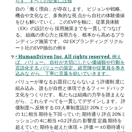
らず、すべての企業には独
⾃の「働く理由」が存在します。 ビジョンや戦略、
機会や⽂化など、多⾓的な視 点から⾃社の体験価値
をひも解いていく。 このEVPを軸に、従業員体験
（EX）の設計から 採⽤施策までを⼀貫してつなげ
る。 組織の求⼼⼒と採⽤⼒を、根本から⾼めるブラ
ンディング施策です。 02 EXブランディング リクル
ート社のEVP抽出の例 8
• HumanDriven Inc. All rights reserved. 例え
ば、バリュー。 ⾃社が⼤切にしたい価値観や⾏動を
⾔語化する バリューの策定。経営陣や従業員を巻き
込みな がら、丁寧に⾔葉を紡いでいきます。
バリューが単なるお題⽬にならないよう評価制 度に
組み込み、誰もが⾃然と体現できるフィー ドバック
⽂化をつくりだす。 私たちは組織の⼒学を踏まえな
がら、これらす べてを⼀貫してデザインします。 評
価制度へ 反映する 03 ⼈事制度設計 20%ミッション
の 1に相当 期待を下回っていた 期待通り 評点 20%ミ
ッションの 4に相当 +0.2 評点の 影響度 定義 期待を
超えていた 期待を超えた体現 ＋ 評価 ー ±0 期待通り