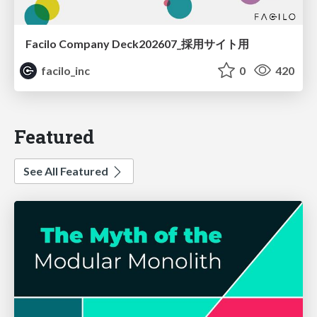
Facilo Company Deck202607_採用サイト用
facilo_inc
0
420
Featured
See All Featured