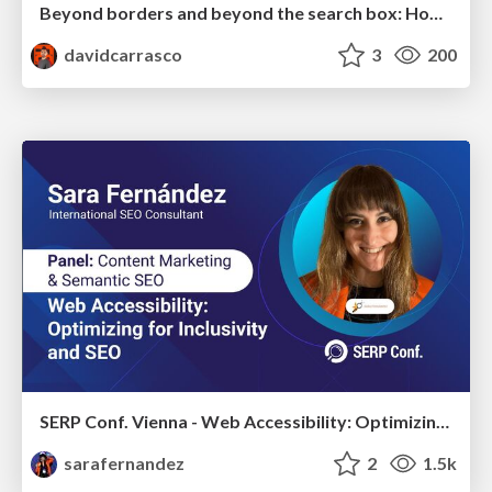
Beyond borders and beyond the search box: How to win the global "messy middle" with AI-driven SEO
davidcarrasco
3
200
SERP Conf. Vienna - Web Accessibility: Optimizing for Inclusivity and SEO
sarafernandez
2
1.5k