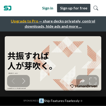
Sign in
Sign up for free
Upgrade to Pro
— share decks privately, control
downloads, hide ads and more …
·
Ship Features Fearlessly
→
SPONSORED