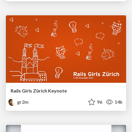
Rails Girls Zürich Keynote
gr2m
96
14k