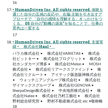
16
• HumanDriven Inc. All rights reserved. 体験を
通じた⾃分の五感の反応や、右脳‧主観を引き出すア
プローチで 「⾃分の感情を理解する」きっかけをつ
くる。 05 ⾃分の"動機の源泉"を知ることで、仕事の
景⾊は⼀変する
17
• HumanDriven Inc. All rights reserved. ⽀援実
績 • 株式会社Haul •
パラカ株式会社 • 株式会社VARIETAS • 株式会
社ビットキー • 株式会社プログリット • 株式会
社ホンダカーズ博多 • 株式会社Melon • MOSH
株式会社 • 株式会社リアークスファインド • 株
式会社リクルート • アイテック阪急阪神株式会社
• ウォッチニアングループ株式会社 • 株式会社
ザイマックスグループ • 株式会社GENOVA •
SherpaDesign株式会社 • 中央地所株式会社 • 株
式会社Natee • 株式会社乃村⼯藝社 • 株式会社
野村総合研究所 • 野村不動産株式会社 etc ※敬称略
18