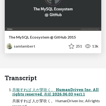
The MySQL Ecosystem @ GitHub 2015
samlambert
251
13k
Transcript
共振すれば ⼈が芽吹く。 HumanDriven Inc. All
rights reserved. 表紙 2026.06.03 ver1.1
共振すれば ⼈が芽吹く。 HumanDriven Inc. All rights
reserved.