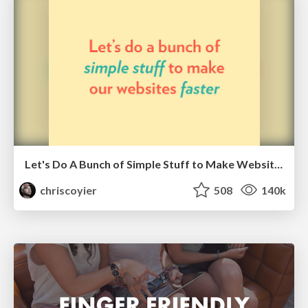
Let's Do A Bunch of Simple Stuff to Make Websites Faster
chriscoyier
508
140k