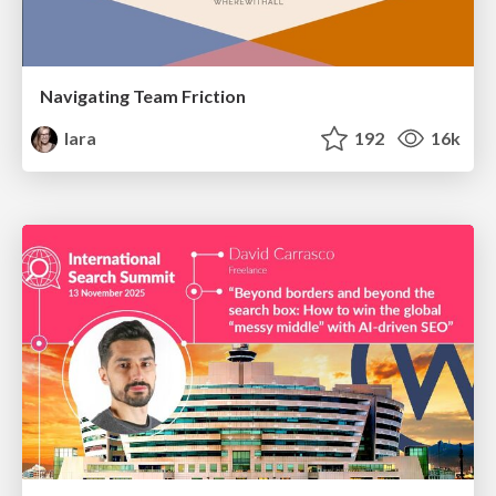
Navigating Team Friction
lara
192
16k