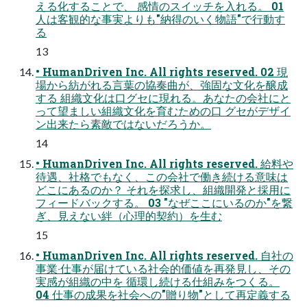
える化することで、 感情のスイッチを⼊れる。 01
⼈は客観的な事実よりも"納得のいく物語"で⾏動す
る
13
• HumanDriven Inc. All rights reserved. 02 現
場から紡がれる⾔葉の協奏曲が、強固な⽂化を醸成
する 組織⽂化は⼝グセに現れる。あなたの会社にと
って望ましい組織⽂化を育むための⼝ グセがデザイ
ン出来たら素敵ではないだろうか。
14
• HumanDriven Inc. All rights reserved. 給料や
待遇、社格でもなく、この会社で働き続ける意味は
どこにあるのか？ それを探求し、組織開発と採⽤に
フィードバックする。 03 "なぜここにいるのか"を繋
ぎ、⾒えない絆（⼼理的契約）を⽣む
15
• HumanDriven Inc. All rights reserved. ⾃社の
事業‧仕事が届けている社会的価値を再発⾒し、その
実感が組織の中を 循環し続ける仕組みをつくる。
04 仕事の成果を社会への"贈り物"として再定義する