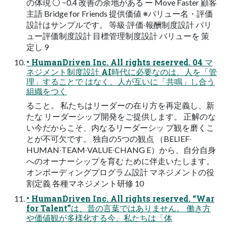
の体現 ⚪ −0.4 改善の余地がある ー Move Faster 顧客
主語 Bridge for Friends 提供価値 ※バリュー名・評価
設計はサンプルです。 等級‧評価‧報酬制度設計 バリ
ュー評価制度設計 ⽬標管理制度設計 バリューを 策
定し 9
• HumanDriven Inc. All rights reserved. 04 マ
ネジメント制度設計 AI時代に必要なのは、⼈を「管
理」することで はなく、⼈が互いに「共鳴」し合う
組織をつく
ること。 私たちはリーダーの在り⽅を再定義し、新
たな リーダーシップ開発をご提供します。 正解のな
い今だからこそ、内なるリーダーシッ プ観を磨くこ
とが不可⽋です。 独⾃の5つの観点 （BELIEF‧
HUMAN‧TEAM‧VALUE‧CHANG E）から、⾃分⾃⾝
へのオーナーシップを育む ために伴⾛いたします。
オンボーディングプログラム設計 マネジメントの役
割定義 各種マネジメント研修 10
• HumanDriven Inc. All rights reserved. “War
for Talent”は、昔の⾔葉ではありません。 働き⽅
や価値観が多様化する今、私たちは「体