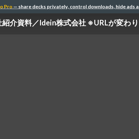
o Pro
— share decks privately, control downloads, hide ads 
紹介資料／Idein株式会社 ※URLが変わ