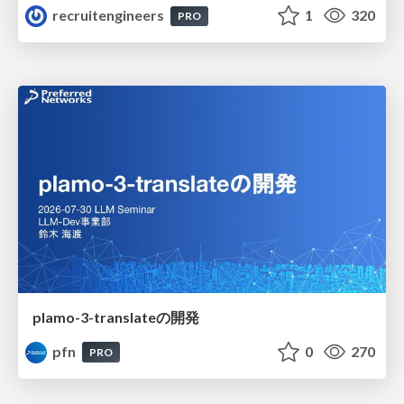
recruitengineers
1
320
PRO
plamo-3-translateの開発
pfn
0
270
PRO