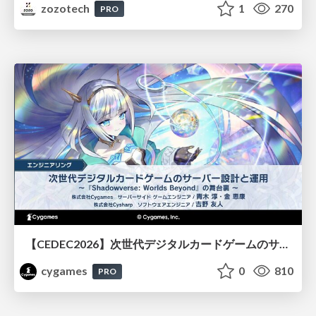
zozotech
1
270
PRO
【CEDEC2026】次世代デジタルカードゲームのサーバー設計と運用 〜『Shadowverse: Worlds Beyond』の舞台裏～
cygames
0
810
PRO