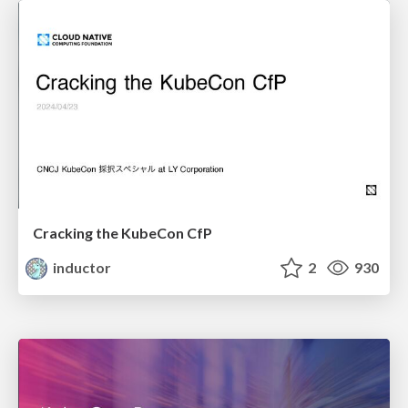
Cracking the KubeCon CfP
inductor
2
930