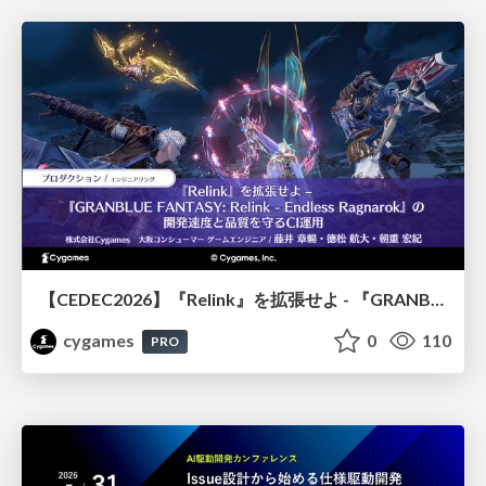
【CEDEC2026】『Relink』を拡張せよ - 『GRANBLUE FANTASY: Relink - Endless Ragnarok』の開発速度と品質を守るCI運用
cygames
0
110
PRO