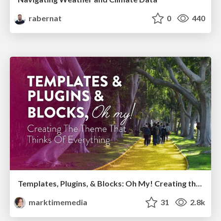
rabernat
0
440
Templates, Plugins, & Blocks: Oh My! Creating the theme that thinks of everything
marktimemedia
31
2.8k