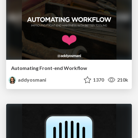
Automating Front-end Workflow
addyosmani
1370
210k