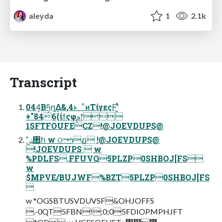
aleyda
1
2.1k
Transcript
044͔Βཧղ͢Δ&,4ͱ ͦͷΤίγεςϜʹ͍ͭͯ
+"846(ίϯςφࢧ෦
1SFTFOUFECZ!@JOEVDUPS@
!JOEVDUPS  w
%PDLFS.FFUVQ5PLZP0SHBOJ[FS
w
$MPVE/BUJWF%BZT5PLZP0SHBOJ[FS

w *OGSBTUSVDUVSF&OHJOFFS
.-0QT5FBN!;0;05FDIOPMPHJFT