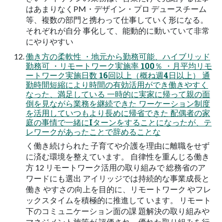
はあまりなくPM・デザイン・プロ デュースチーム
等、複数の部門と携わって仕事していく形になる。
それぞれが自分 事化して、能動的に動いていて非常
にやりやすい
働き方の柔軟性 ・地元から勤務可能、ハイブリッド
勤務可 ・リモートワーク実施率 100％ ・月平均リモ
ートワーク実施日数 16回以上（概ね週4日以上） 通
勤時間短縮により時間の有効活用ができ働きやすく
なった、満足している 一時的に実家に帰って親の面
倒を見ながら業務を継続できた ワーケーション制度
を活用していつもより長めに帰省できた 配偶者の家
庭の事情で一緒にIターンをすることになったが、テ
レワークがあったことで辞めることな
く働き続けられた 子育てや介護を理由に離職をせず
に済む環境を整えています。 自律性を重んじる働き
方 12 リモートワーク活用の取り組みで 総務省のア
ワードにも選出 アイリッジでは持続的な事業成長と
働き やすさの向上を目的に、リモートワーク やフレ
ックスタイムを積極的に推進して います。 リモート
下のコミュニケーション面の課 題解決の取り組みや
マネジメント施策が 評価され、優れた取り組みを行