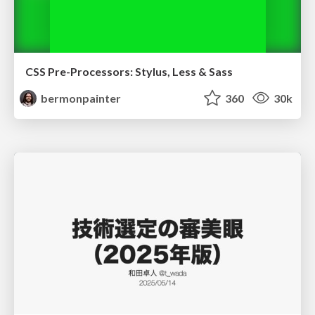
CSS Pre-Processors: Stylus, Less & Sass
bermonpainter
360
30k