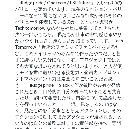
「iRidge pride / One team / EXE future」 という3つの
バリューを定めています。 現在のミッション・バリ
ューになって間 もない頃、どんな行動がそれぞれの
バリ ューを体現しているのか、どういう状態 が
Tech tomorrow なのかを社員に募集し て寄せられた
声の一部がこちら。 私たちが仕事の中で感じるやり
がいやう れしさ、誇らしさが詰まっています。 Tech
Tomorrow 「近所のファミマでファミペイを見るた
び、これアイリッジのみんなで作ったやつだ、と勝
手に誇らしい気分になります。プロジェクトではと
ても大変な思いをされてると思いますが、 万人が使
うモノを世に送り出せる技術力・企画力・プロジェ
クトマネジメント力は素直にす ごいことだと思
う。」 iRidge pride 「Slackで何か質問や共有が発信
されたとき、自発的に自分の知っていることを共有
したり、 調べて報告したり、内容について議論した
りを行っていること。」 「流し見をするのではな
く、見たものを自分事ととらえアクションし、その
アクションに対 してまたアクションが返される、と
いうのは自分の業務に対しての責任感を持ち、専門