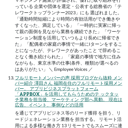
っている 企業や団体を選定・公表する総務省の 「テ
レワークトップランナー2023」にも 選ばれました。
「通勤時間短縮により時間の有効活用ができ働きや
すくなった、満足している」 「一時的に実家に帰っ
て親の面倒を見ながら業務を継続できた」 「ワーケ
ーション制度を活用していつもより長めに帰省でき
た」 「配偶者の家庭の事情で一緒にIターンをするこ
とになったが、テレワークがあったこと で辞めるこ
となく働き続けられた」 「家庭の事情で地方に住み
ながらも、東京水準の仕事(条件、種類)が選べるの
はありがた い」 ＼ Employee Voices ／
フルリモートメンバーの声 採用ブログから抜粋 メン
バー紹介 澤田さん 福岡在住のフルリモート採用メン
バー。 アプリビジネスプラットフォーム
「APPBOX」を活用してもらうためのテ ックタッ
チ業務を担当後、マーケティン グ部へ異動。 現在は
広告、イベント、事例などの活用
を通じてアプリビジネス等のリード獲得 を担う、リ
ードジェネレーション業務を 担当する。 リモート活
用による多様な働き方 13 リモートでもスムーズに連