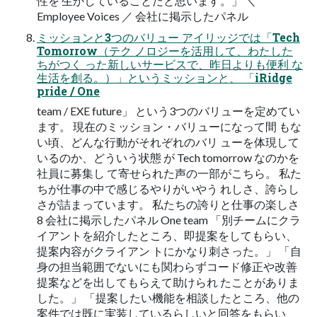
性を 生かしていることだと思います。」 ＼
Employee Voices ／ 会社に掲示したパネル
ミッションと3つのバリュー アイリッジでは「Tech
Tomorrow（テク ノロジーを活用して、わたした
ちがつく った新しいサービスで、昨日よりも便利 な
生活を創る。）」というミッションと、 「iRidge
pride / One
team / EXE future」 という3つのバリューを定めてい
ます。 現在のミッション・バリューになって間 もな
い頃、どんな行動がそれぞれのバリ ューを体現して
いるのか、どういう状態 が Tech tomorrow なのかを
社員に募集し て寄せられた声の一部がこちら。 私た
ちが仕事の中で感じるやりがいやう れしさ、誇らし
さが詰まっています。 私たちの誇りと仕事の楽しさ
8 会社に掲示したパネル One team 「別チームにクラ
イアントを紹介したところ、即提案をしてもらい、
提案内容がクライアン トにかなり刺さった。」 「自
身の担当範囲でないにも関わらずコード修正や改善
提案などを出してもらえて助けられ たことがありま
した。」 「提案したい機能を相談したところ、他の
案件では既に実装しているらしいと回答をもらい、