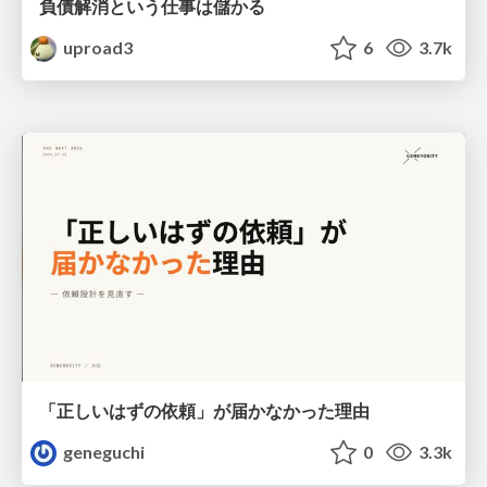
負債解消という仕事は儲かる
uproad3
6
3.7k
「正しいはずの依頼」が届かなかった理由
geneguchi
0
3.3k