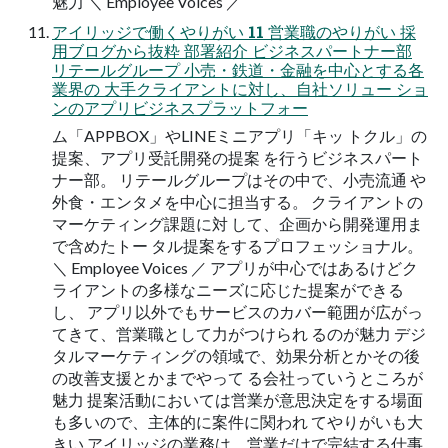
魅力 ＼ Employee Voices ／
アイリッジで働くやりがい 11 営業職のやりがい 採
用ブログから抜粋 部署紹介 ビジネスパートナー部
リテールグループ 小売・鉄道・金融を中心とする各
業界の 大手クライアントに対し、自社ソリュー ショ
ンのアプリビジネスプラットフォー
ム「APPBOX」やLINEミニアプリ「キッ トクル」の
提案、アプリ受託開発の提案 を行うビジネスパート
ナー部。 リテールグループはその中で、小売流通 や
外食・エンタメを中心に担当する。 クライアントの
マーケティング課題に対 して、企画から開発運用ま
で含めたトー タル提案をするプロフェッショナル。
＼ Employee Voices ／ アプリが中心ではあるけどク
ライアントの多様なニーズに応じた提案ができる
し、 アプリ以外でもサービスのカバー範囲が広がっ
てきて、営業職として力がつけられ るのが魅力 デジ
タルマーケティングの領域で、効果分析とかその後
の改善支援とかまでやって る会社っていうところが
魅力 提案活動においては営業が意思決定をする場面
も多いので、主体的に案件に関われ てやりがいも大
きい アイリッジの業務は、営業だけで完結する仕事