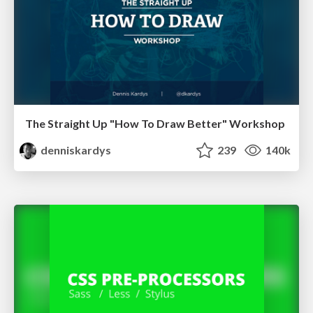
The Straight Up "How To Draw Better" Workshop
denniskardys
239
140k