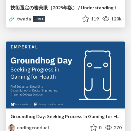
技術選定の審美眼（2025年版） / Understanding the Spiral of Technologies 2025 edition
twada
119
120k
PRO
Groundhog Day: Seeking Process in Gaming for Health
codingconduct
0
270