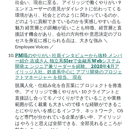
出会い、現在に至る。 アイリッジで働くやりがい 9
エンドユーザーの意見がダイレクトに伝わってくる
環境があり、社会とどのように 関わっているのか、
どのように貢献できているのかを実感しやすい点も
魅力 経営層との距離が近いことも特徴。経営層と直
接話す機会があり、会社の方向性や 意思決定のプロ
セスを身近に感じられる点は、大きな強み ＼
Employee Voices ／
PM職のやりがい 社員インタビューから抜粋 メンバ
ー紹介 吉成さん 独立系SIerで金融系Webシステム
開発エ ンジニア兼リーダーを経験。 2020年4月ア
イリッジ入社。鉄道系中心に アプリ開発のプロジェ
クトマネージャー を担当。 現在
脱属人化・仕組み化を合言葉にプ ロジェクトを推進
中。 アイリッジで働くやりがい 10 クライアントと
直接話し合ってモノづくりができていることや業務
範囲が広く裁量 も大きいので様々な経験ができるこ
とにやりがいを感じる インフラ、ネットワーク、OS
など専門が分かれている企業が多い中、アイリッジ
は やろうと思えば全部できる、全部見れるところが