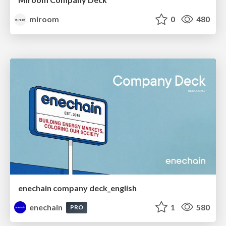
miroom
0
480
enechain company deck_english
enechain
1
580
PRO