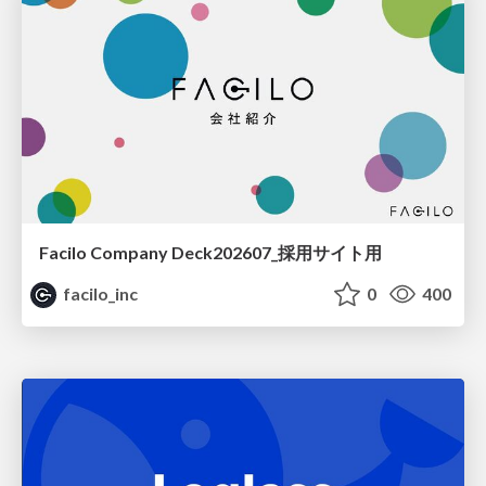
Facilo Company Deck202607_採用サイト用
facilo_inc
0
400