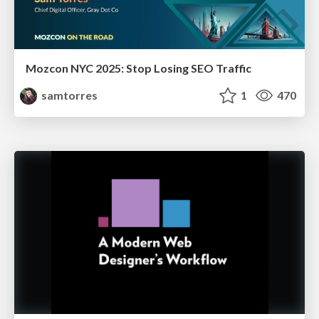
Mozcon NYC 2025: Stop Losing SEO Traffic
samtorres
1
470