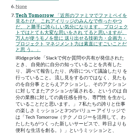
None
Tech Tomorrow 「近所のファミマでファミペイを
見るたび、 これアイリッジのみんなで作ったやつ
だ、 と勝手に誇らしい気分になります。 プロジェク
トではとても大変な思いをされ てると思いますが、
万人が使うモノを世に 送り出せる技術力・企画力・
プロジェクト マネジメント力は素直にすごいことだ
と思 う。」
iRidge pride 「Slackで何か質問や共有が発信された
とき、 自発的に自分の知っていることを共有した
り、 調べて報告したり、内容について議論したり を
行っていること。 流し見をするのではなく、見たも
のを自分事 ととらえアクションし、そのアクション
に対 してまたアクションが返される、というのは 自
分の業務に対しての責任感を持ち、専門性 を生かし
ていることだと思います。」 7 私たちの誇りと仕事
の楽しさ ミッションと3つのバリュー アイリッジで
は「Tech Tomorrow（テク ノロジーを活用して、わ
たしたちがつく った新しいサービスで、昨日よりも
便利 な生活を創る。）」というミッションと、