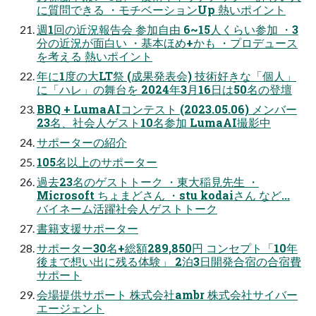
に質問できる ・モチベーションUp 熱いポイント
週1回の近況報告会 参加自由 6~15人くらい参加 ・3
分の近況が面白い ・基本ほめ+かも ・プロデュース
を考える 熱いポイント
年に1度の大LT祭 (成果発表会) 技術好きな「個人」
に「ハレ」の舞台を 2024年3月16日は50名の登壇
BBQ + LumaAIコンテスト (2023.05.06) メンバー
23名、社会人ゲスト10名参加 LumaAI撮影中
サポーターの紹介
105名以上のサポーター
過去23名のゲストトーク ・東大稲見先生 ・
Microsoft ちょまどさん ・stu kodaiさん など...
バイネーム活躍社会人ゲストトーク
書籍支援サポーター
サポーター30名+総額289,850円 コンセプト「10年
後まで想い出に残る体験」 2泊3日開発合宿の合宿費
サポート
会場提供サポート 株式会社ambr 株式会社サイバー
エージェント