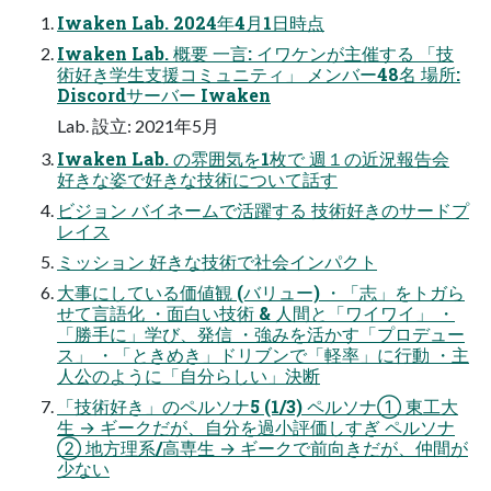
Iwaken Lab. 2024年4月1日時点
Iwaken Lab. 概要 一言: イワケンが主催する 「技
術好き学生支援コミュニティ」 メンバー48名 場所:
Discordサーバー Iwaken
Lab. 設立: 2021年5月
Iwaken Lab. の雰囲気を1枚で 週１の近況報告会
好きな姿で好きな技術について話す
ビジョン バイネームで活躍する 技術好きのサードプ
レイス
ミッション 好きな技術で社会インパクト
大事にしている価値観 (バリュー) ・「志」をトガら
せて言語化 ・面白い技術 & 人間と「ワイワイ」 ・
「勝手に」学び、発信 ・強みを活かす「プロデュー
ス」 ・「ときめき」ドリブンで「軽率」に行動 ・主
人公のように「自分らしい」決断
「技術好き」のペルソナ5 (1/3) ペルソナ① 東工大
生 → ギークだが、自分を過小評価しすぎ ペルソナ
② 地方理系/高専生 → ギークで前向きだが、仲間が
少ない