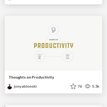
Thoughts on Productivity
jonyablonski
76
5.3k