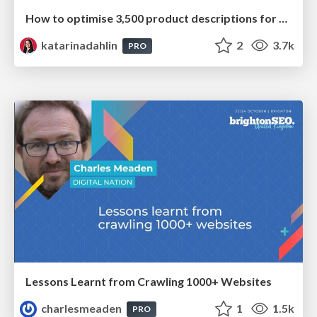
How to optimise 3,500 product descriptions for ecommerce in one day using ChatGPT
katarinadahlin
2
3.7k
PRO
Lessons Learnt from Crawling 1000+ Websites
charlesmeaden
1
1.5k
PRO