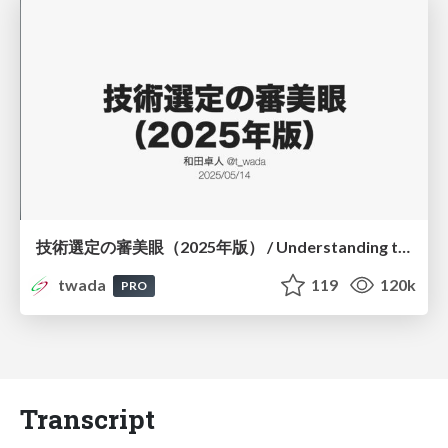
技術選定の審美眼（2025年版） / Understanding the Spiral of Technologies 2025 edition
twada
119
120k
PRO
Transcript