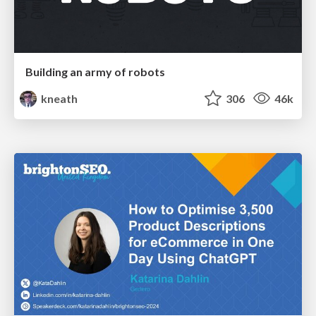
Building an army of robots
kneath
306
46k