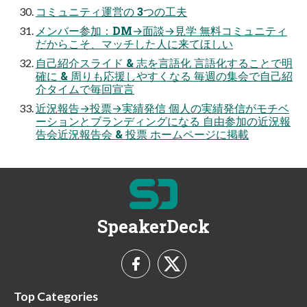
コミュニティ運営の 3つの工夫
メンバー参加：DM→面談→見学 無料コミュニティ
だからこそ、マッチした人に来てほしい
自己紹介スライド & 志を言語化 言語化することで明
確に & 周りも応援しやすくなる 毎週の集会で自己紹
介タイムで毎回宣言
近況報告→投票→実績発信 個人の実績発信がモチベ
ーションとブランディングになる 自由参加の近況報
告会近況報告会 & 投票 ホームページに掲載
SpeakerDeck
Top Categories