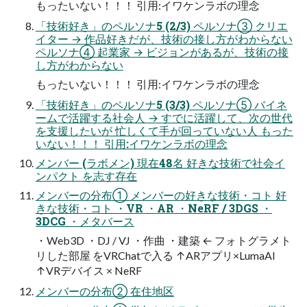
もったいない！！！ 引用:イワケンラボの理念
「技術好き」のペルソナ5 (2/3) ペルソナ③ クリエ
イター → 作品好きだが、技術の接し方がわからない
ペルソナ④ 起業家 → ビジョンがあるが、技術の接
し方がわからない
もったいない！！！ 引用:イワケンラボの理念
「技術好き」のペルソナ5 (3/3) ペルソナ⑤ バイネ
ームで活躍する社会人 → すでに活躍して、次の世代
を支援したいが 忙しくて手が回っていない人 もった
いない！！！ 引用:イワケンラボの理念
メンバー (ラボメン) 現在48名 好きな技術で社会イ
ンパクト を志す存在
メンバーの分布① メンバーの好きな技術・コト 好
きな技術・コト ・VR ・AR ・NeRF / 3DGS ・
3DCG ・メタバース
・Web3D ・DJ / VJ ・作曲 ・建築 ← フォトグラメト
リした部屋 をVRChatで入る ↑ARアプリ×LumaAI
↑VRデバイス × NeRF
メンバーの分布② 在住地区