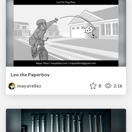
Leo the Paperboy
mayatellez
8
2.1k