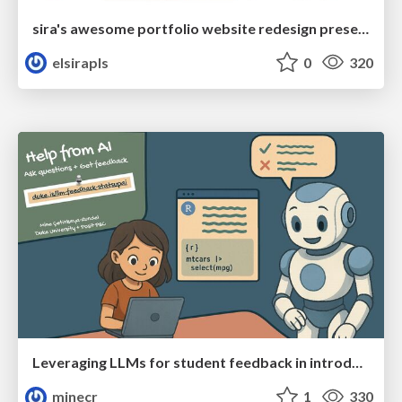
sira's awesome portfolio website redesign presentation
elsirapls
0
320
Leveraging LLMs for student feedback in introductory data science courses - posit::conf(2025)
minecr
1
330