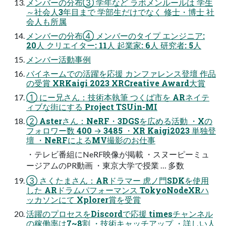
メンバーの分布③ 学年など ラボメンルールは 学生
～社会人3年目まで 学部生だけでなく 修士・博士 社
会人も所属
メンバーの分布④ メンバーのタイプ エンジニア:
20人 クリエイター: 11人 起業家: 6人 研究者: 5人
メンバー活動事例
バイネームでの活躍を応援 カンファレンス登壇 作品
の受賞 XRKaigi 2023 XRCreative Award大賞
① にー兄さん：技術本執筆 つくば市を ARネイテ
ィブな街にする Project TSUin-MI
② Asterさん：NeRF・3DGSを広める活動 ・Xの
フォロワー数 400 → 3485 ・XR Kaigi2023 単独登
壇 ・NeRFによるMV撮影のお仕事
・テレビ番組にNeRF映像が掲載 ・スヌーピーミュ
ージアムのPR動画 ・東京大学で授業 … 多数
③ さくたまさん：ARドラマー 虎ノ門SDKを使用
した ARドラムパフォーマンス TokyoNodeXRハ
ッカソンにて Xplorer賞を受賞
活躍のプロセスをDiscordで応援 timesチャンネル
の稼働率は7~8割 ・技術キャッチアップ ・詳しい人