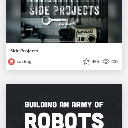
Side Projects
sachag
455
43k