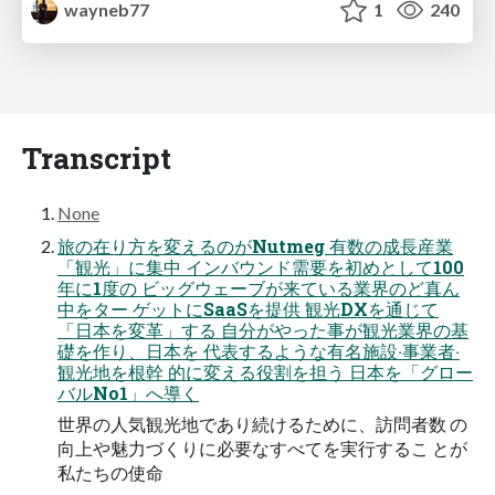
wayneb77
1
240
Transcript
None
旅の在り⽅を変えるのがNutmeg 有数の成⻑産業
「観光」に集中 インバウンド需要を初めとして100
年に1度の ビッグウェーブが来ている業界のど真ん
中をター ゲットにSaaSを提供 観光DXを通じて
「⽇本を変⾰」する ⾃分がやった事が観光業界の基
礎を作り、⽇本を 代表するような有名施設‧事業者‧
観光地を根幹 的に変える役割を担う ⽇本を「グロー
バルNo1」へ導く
世界の⼈気観光地であり続けるために、訪問者数 の
向上や魅⼒づくりに必要なすべてを実⾏するこ とが
私たちの使命