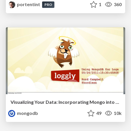
portentint
1
360
PRO
Visualizing Your Data: Incorporating Mongo into Loggly Infrastructure
mongodb
49
10k