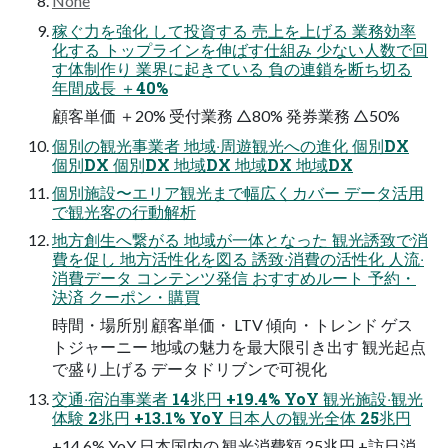
None
稼ぐ⼒を強化 して投資する 売上を上げる 業務効率
化する トップラインを伸ばす仕組み 少ない⼈数で回
す体制作り 業界に起きている 負の連鎖を断ち切る
年間成⻑ ＋40%
顧客単価 ＋20% 受付業務 △80% 発券業務 △50%
個別の観光事業者 地域‧周遊観光への進化 個別DX
個別DX 個別DX 地域DX 地域DX 地域DX
個別施設〜エリア観光まで幅広くカバー データ活⽤
で観光客の⾏動解析
地⽅創⽣へ繋がる 地域が⼀体となった 観光誘致で消
費を促し 地⽅活性化を図る 誘致‧消費の活性化 ⼈流‧
消費データ コンテンツ発信 おすすめルート 予約・
決済 クーポン・購買
時間・場所別 顧客単価・ LTV 傾向・トレンド ゲス
トジャーニー 地域の魅⼒を最⼤限引き出す 観光起点
で盛り上げる データドリブンで可視化
交通‧宿泊事業者 14兆円 +19.4% YoY 観光施設‧観光
体験 2兆円 +13.1% YoY ⽇本⼈の観光全体 25兆円
+14.6% YoY ⽇本国内の 観光消費額 25兆円 +訪⽇消