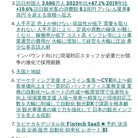
訪⽇外国⼈ 3,686万⼈ 2023年⽐+47.1% 2019年⽐
+19.6% 訪⽇観光客の消費額 8.1兆円 アパレル業界8
兆円 を超える規模へ拡⼤
⼈⼿不⾜ 売上が伸びない 収益性が低下 需要を取り
きれない ⼈⼿不⾜により、定員や席数の確保 が難し
くなり、稼働率が低下 コスト⾼ インフレ等により事
業運営の費⽤が ⼤幅に増加して経営を⼤幅に圧迫 希
少な多⾔語⼈材
インバウンド向けに現場対応スタッフ が必要だが競
争の激化で採⽤困難
天国と地獄
マーケティング⽀援 オンライン集客〜CVR向上〜顧
客単価向上まで⼀貫対応 バックオフィス業務⽀援 業
務の⾃動化〜レポートの作成〜帳票管理で⽣産性を
向上 現場業務⽀援 ⼊場〜発券〜精算など現地対応⼯
数を⼤幅に削減して⾃動化 観光DXで課題を根本解
決 観光事業者の稼ぐ⼒を強化して ⽇本の観光インフ
ラを⽀える役割
タビナカをデジタル化 Fintech SaaS ✖ 予約 決済
会員 企画‧販売 ⾃動化‧効率化 レポート‧BI