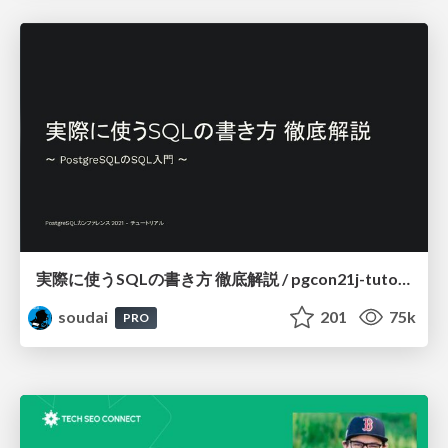
実際に使うSQLの書き方 徹底解説 / pgcon21j-tutorial
soudai
201
75k
PRO