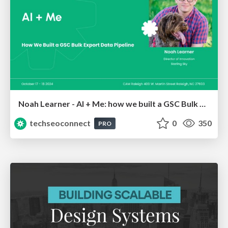
Noah Learner - AI + Me: how we built a GSC Bulk Export data pipeline
techseoconnect
0
350
PRO