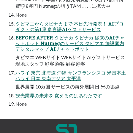
費額 8兆円 Nutmegの狙うTAM ここに拡⼤中
None
タビマエからタビナカまで 本⽇先⾏発表！ AIプロ
ダクトの第1弾 多⾔語AIゲストサービス
BEFORE AFTER タビナカ タビナカ 従来のAIチャ
ットボット Nutmegのサービス タビマエ 施設案内
デジタルマップ AIチャットボット
タビマエ WEBサイト WEBサイト AIゲストサービス
現地スタッフ 顧客 顧客 顧客 顧客
ハワイ 東京 北海道 沖縄 サンフランシスコ ⽶国本⼟
ハワイ ⽇本 東南アジア 太平洋
世界展開 10カ国 サービスの海外展開 ⽇‧⽶の拠点
観光業界の未来を 変えるのはあなたです
None