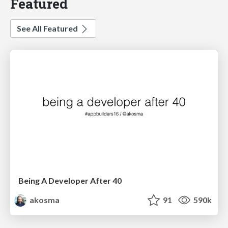
Featured
See All Featured
Being A Developer After 40
akosma
91
590k