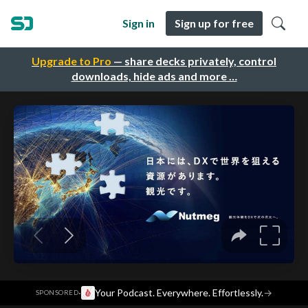
Sign in
Sign up for free
Upgrade to Pro
— share decks privately, control
downloads, hide ads and more …
·
Your Podcast. Everywhere. Effortlessly.
→
SPONSORED