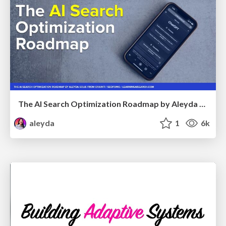
The AI Search Optimization Roadmap by Aleyda Solis
aleyda
1
6k