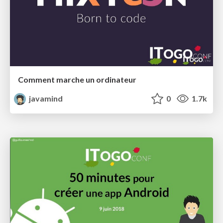
Comment marche un ordinateur
javamind
0
1.7k