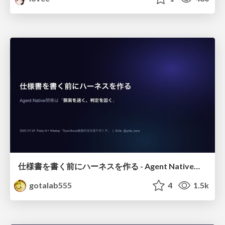
仕様書を書く前にハーネスを作る - Agent Native開発は「探索を速く、判定を固く」
gotalab555
4
1.5k