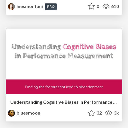
inesmontani
0
610
PRO
Understanding Cognitive Biases in Performance Measurement
bluesmoon
32
3k