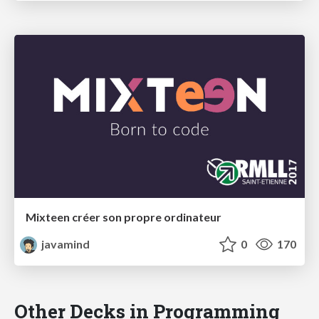
Mixteen créer son propre ordinateur
javamind
0
170
Other Decks in Programming