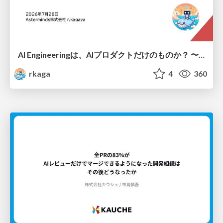
AI Engineeringは、AIプロダクトだけのものか？ 〜AIがソフトウェアを作る時代の新しい当たり前〜 / No AI in your product. AI Engineering in your development.
rkaga
4
360