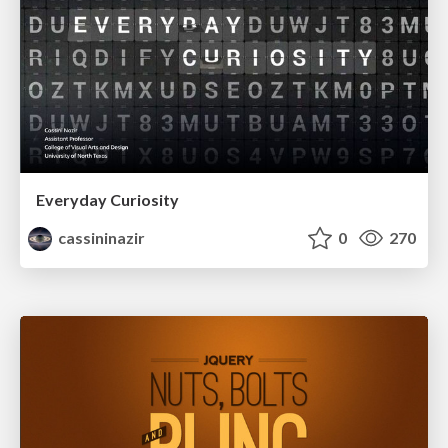
Everyday Curiosity
cassininazir
0
270