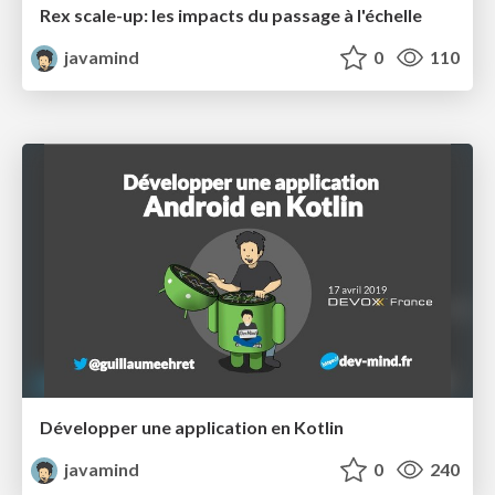
Rex scale-up: les impacts du passage à l'échelle
javamind
0
110
Développer une application en Kotlin
javamind
0
240