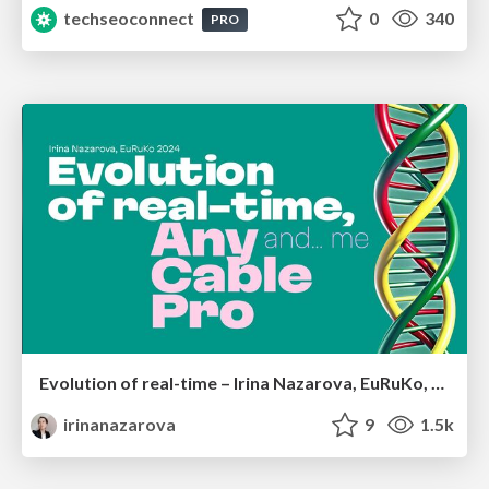
techseoconnect
0
340
PRO
Evolution of real-time – Irina Nazarova, EuRuKo, 2024
irinanazarova
9
1.5k