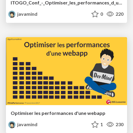
ITOGO_Conf_-_Optimiser_les_performances_d_une_webapp.pdf
javamind
0
220
Optimiser les performances d'une webapp
javamind
1
230