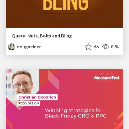
jQuery: Nuts, Bolts and Bling
dougneiner
66
8.5k