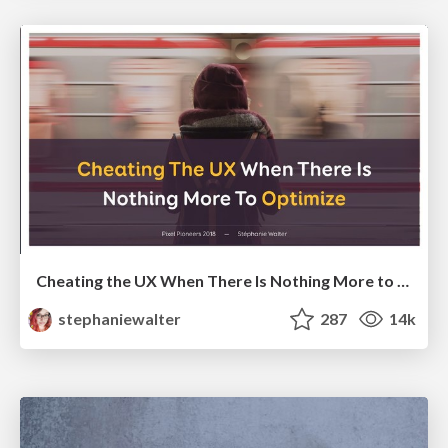
Cheating the UX When There Is Nothing More to Optimize - PixelPioneers
stephaniewalter
287
14k