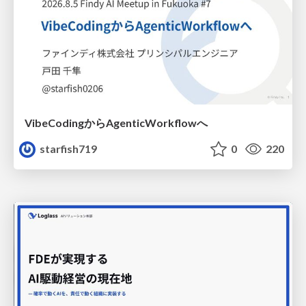
VibeCodingからAgenticWorkflowへ
starfish719
0
220