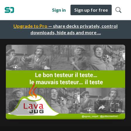
Sign in
Sign up for free
Upgrade to Pro
— share decks privately, control
downloads, hide ads and more …