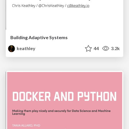
Building Adaptive Systems
keathley
44
3.2k