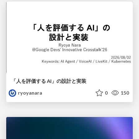
「人を評価する AI」の 設計と実装
ryoyanara
0
150