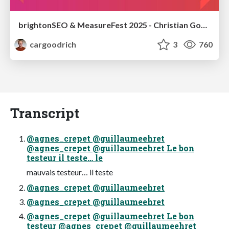
brightonSEO & MeasureFest 2025 - Christian Goodrich - Winning strategies for Black Friday CRO & PPC
cargoodrich
3
760
Transcript
@agnes_crepet @guillaumeehret
@agnes_crepet @guillaumeehret Le bon
testeur il teste… le
mauvais testeur… il teste
@agnes_crepet @guillaumeehret
@agnes_crepet @guillaumeehret
@agnes_crepet @guillaumeehret Le bon
testeur @agnes_crepet @guillaumeehret