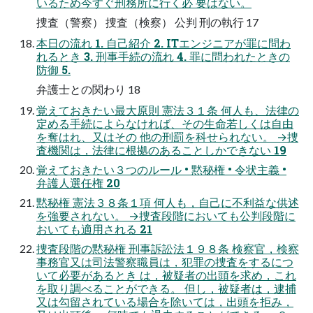
いるため今すぐ刑務所に行く必 要はない。
捜査（警察） 捜査（検察） 公判 刑の執行 17
本日の流れ 1. 自己紹介 2. ITエンジニアが罪に問わ
れるとき 3. 刑事手続の流れ 4. 罪に問われたときの
防御 5.
弁護士との関わり 18
覚えておきたい最大原則 憲法３１条 何人も、法律の
定める手続によらなければ、その生命若しくは自由
を奪はれ、又はその 他の刑罰を科せられない。 →捜
査機関は，法律に根拠のあることしかできない 19
覚えておきたい３つのルール • 黙秘権 • 令状主義 •
弁護人選任権 20
黙秘権 憲法３８条１項 何人も，自己に不利益な供述
を強要されない。 →捜査段階においても公判段階に
おいても適用される 21
捜査段階の黙秘権 刑事訴訟法１９８条 検察官，検察
事務官又は司法警察職員は，犯罪の捜査をするにつ
いて必要があるとき は，被疑者の出頭を求め，これ
を取り調べることができる。 但し，被疑者は，逮捕
又は勾留されている場合を除いては，出頭を拒み，