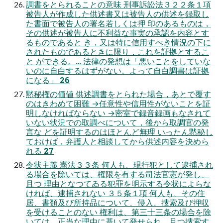
調書をとられることの意味 刑事訴訟法３２２条１項
被告人が作成した供述書又は被告人の供述を録取し
た書面で被告人の署名若しくは押 印のあるものは，
その供述が被告人に不利益な事実の承認を内容とす
るものであると き，又は特に信用すべき情況の下に
されたものであるときに限り，これを証拠とするこ
と ができる。… 法律の発想は「悪いことをしていな
いのに自白するはずがない。よって自白調書は証拠
になる」 26
黙秘権の価値 供述調書をとられた場合，あとで覆す
のはきわめて困難 →任意性や信用性がないことを証
明しなければならない →密室で録音録画もなされて
いない状況での取調べについて，後から取調官の発
言な どを証明するのはほとんど無理 いったん黙秘し
ておけば，弁護人と相談してから供述内容を決めら
れる 27
令状主義 憲法３３条 何人も、現行犯として逮捕され
る場合を除いては、権限を有する司法官憲が発し、
且つ 理由となつてゐる犯罪を明示する令状によらな
ければ、逮捕されない ３５条１項 何人も、その住
居、書類及び所持品について、侵入、捜索及び押収
を受けることのない 権利は、第三十三条の場合を除
いては、正当な理由に基いて発せられ、且つ捜索す