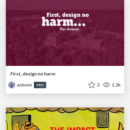
First, design no harm
axbom
2
1.2k
PRO