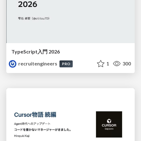
TypeScript入門 2026
recruitengineers
1
300
PRO