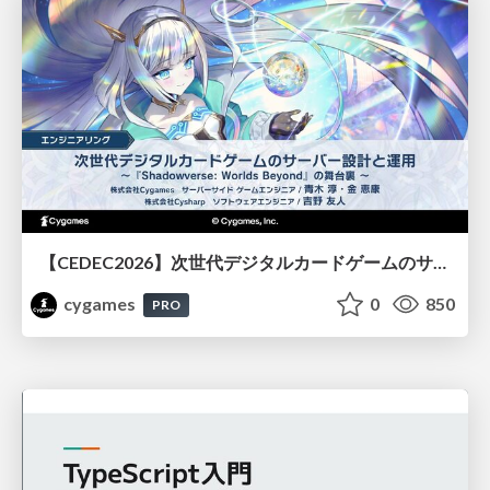
【CEDEC2026】次世代デジタルカードゲームのサーバー設計と運用 〜『Shadowverse: Worlds Beyond』の舞台裏～
cygames
0
850
PRO