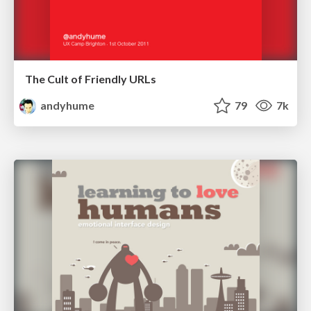
The Cult of Friendly URLs
andyhume
79
7k