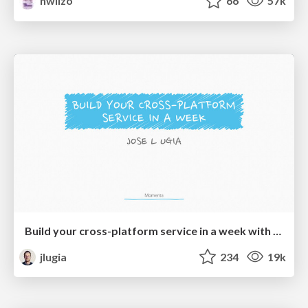
nwiizo
66
57k
Build your cross-platform service in a week with App Engine
jlugia
234
19k