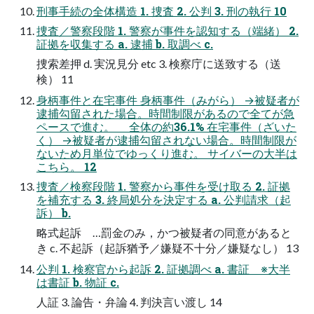
刑事手続の全体構造 1. 捜査 2. 公判 3. 刑の執行 10
捜査／警察段階 1. 警察が事件を認知する（端緒） 2.
証拠を収集する a. 逮捕 b. 取調べ c.
捜索差押 d. 実況見分 etc 3. 検察庁に送致する（送
検） 11
身柄事件と在宅事件 身柄事件（みがら） →被疑者が
逮捕勾留された場合。時間制限があるので全てが急
ペースで進む。 全体の約36.1% 在宅事件（ざいた
く） →被疑者が逮捕勾留されない場合。時間制限が
ないため月単位でゆっくり進む。 サイバーの大半は
こちら。 12
捜査／検察段階 1. 警察から事件を受け取る 2. 証拠
を補充する 3. 終局処分を決定する a. 公判請求（起
訴） b.
略式起訴 …罰金のみ，かつ被疑者の同意があると
き c. 不起訴（起訴猶予／嫌疑不十分／嫌疑なし） 13
公判 1. 検察官から起訴 2. 証拠調べ a. 書証 ※大半
は書証 b. 物証 c.
人証 3. 論告・弁論 4. 判決言い渡し 14