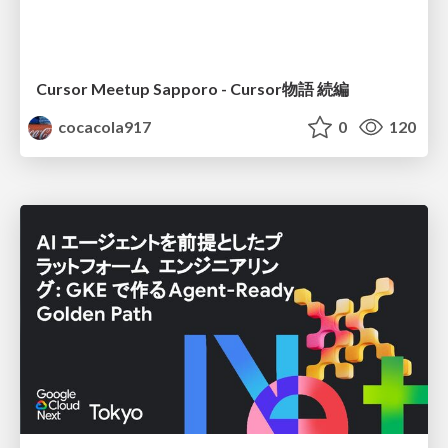
Cursor Meetup Sapporo - Cursor物語 続編
cocacola917
0
120