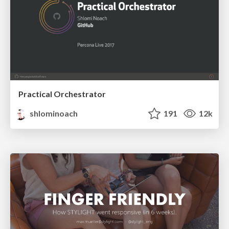
Practical Orchestrator
shlominoach
191
12k