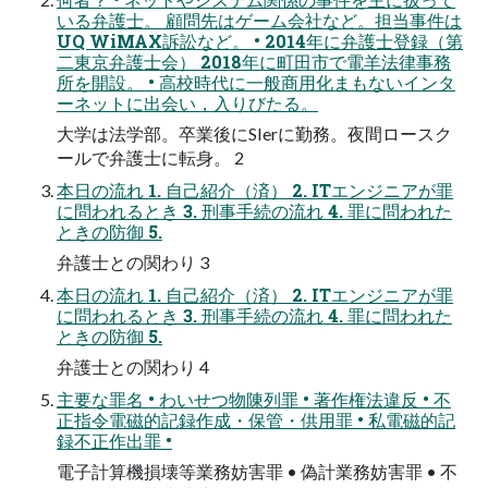
いる弁護士。 顧問先はゲーム会社など。担当事件は
UQ WiMAX訴訟など。 • 2014年に弁護士登録（第
二東京弁護士会） 2018年に町田市で電羊法律事務
所を開設。 • 高校時代に一般商用化まもないインタ
ーネットに出会い，入りびたる。
大学は法学部。卒業後にSIerに勤務。夜間ロースク
ールで弁護士に転身。 2
本日の流れ 1. 自己紹介（済） 2. ITエンジニアが罪
に問われるとき 3. 刑事手続の流れ 4. 罪に問われた
ときの防御 5.
弁護士との関わり 3
本日の流れ 1. 自己紹介（済） 2. ITエンジニアが罪
に問われるとき 3. 刑事手続の流れ 4. 罪に問われた
ときの防御 5.
弁護士との関わり 4
主要な罪名 • わいせつ物陳列罪 • 著作権法違反 • 不
正指令電磁的記録作成・保管・供用罪 • 私電磁的記
録不正作出罪 •
電子計算機損壊等業務妨害罪 • 偽計業務妨害罪 • 不