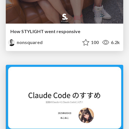
How STYLIGHT went responsive
nonsquared
100
6.2k