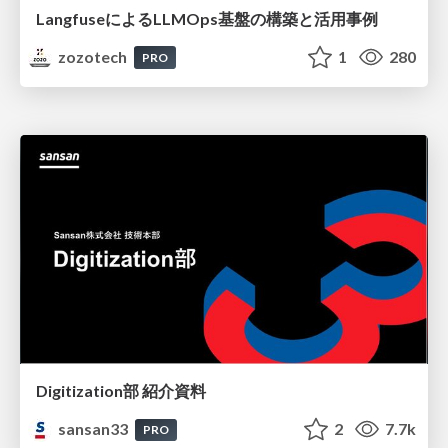
LangfuseによるLLMOps基盤の構築と活用事例
zozotech
1
280
PRO
Digitization部 紹介資料
sansan33
2
7.7k
PRO