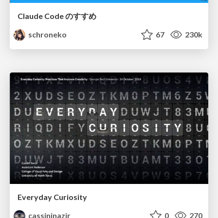
Claude Code のすすめ
schroneko
67
230k
Everyday Curiosity
cassininazir
0
270