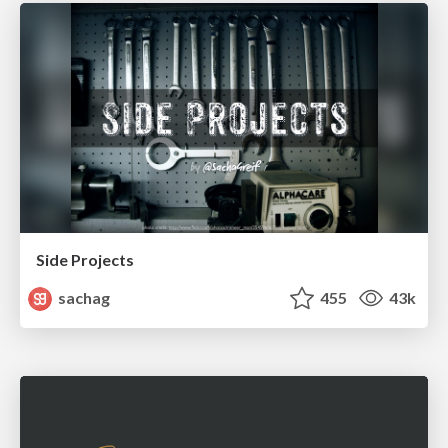
Side Projects
sachag
455
43k