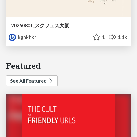
20260801_スクフェス大阪
kgnkhkr
1
1.1k
Featured
See All Featured