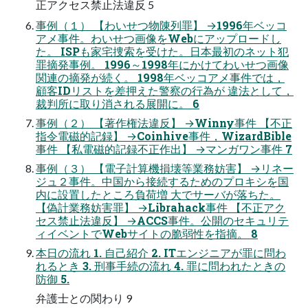
正アクセス禁止法違反 5
事例（１） 【わいせつ物陳列罪】 →1996年ベッコ
アメ事件。わいせつ画像をWebにアップロードし
た。 ISPも家宅捜索を受けた。日本最初のネット犯
罪摘発事例。 1996～1998年にかけてわいせつ画像
関連の摘発が続く。 1998年ベッコアメ事件では，
顧客IDリストを差押えた警察の行為が 違法として，
裁判所に取り消される展開に。 6
事例（２） 【著作権法違反】 →Winny事件 【不正
指令電磁的記録】 →Coinhive事件，WizardBible
事件 【私電磁的記録不正作出】 →マンガワン事件 7
事例（３） 【電子計算機損壊等業務妨害】 →リネー
ジュ２事件。中国から接続するためのプロキシを国
内に設置したところ負荷増 大でサーバが落ちた。
【偽計業務妨害罪】 →Librahack事件 【不正アク
セス禁止法違反】 →ACCS事件。公開のセキュリテ
ィイベントでWebサイトの脆弱性を指摘。 8
本日の流れ 1. 自己紹介 2. ITエンジニアが罪に問わ
れるとき 3. 刑事手続の流れ 4. 罪に問われたときの
防御 5.
弁護士との関わり 9