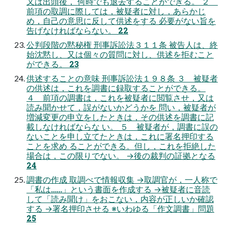
又は出頭後， 何時でも退去することができる。 ２
前項の取調に際しては，被疑者に対し，あらかじ
め，自己の意思に反して供述をする 必要がない旨を
告げなければならない。 22
公判段階の黙秘権 刑事訴訟法３１１条 被告人は、終
始沈黙し、又は個々の質問に対し、供述を拒むこと
ができる。 23
供述することの意味 刑事訴訟法１９８条 ３ 被疑者
の供述は，これを調書に録取することができる。
４ 前項の調書は，これを被疑者に閲覧させ，又は
読み聞かせて，誤がないかどうかを 問い，被疑者が
増減変更の申立をしたときは，その供述を調書に記
載しなければならな い。 ５ 被疑者が，調書に誤の
ないことを申し立てたときは，これに署名押印する
ことを求め ることができる。但し，これを拒絶した
場合は，この限りでない。 →後の裁判の証拠となる
24
調書の作成 取調べで情報収集 →取調官が，一人称で
「私は……」という書面を作成する →被疑者に音読
して「読み聞け」をおこない，内容が正しいか確認
する →署名押印させる ※いわゆる「作文調書」問題
25