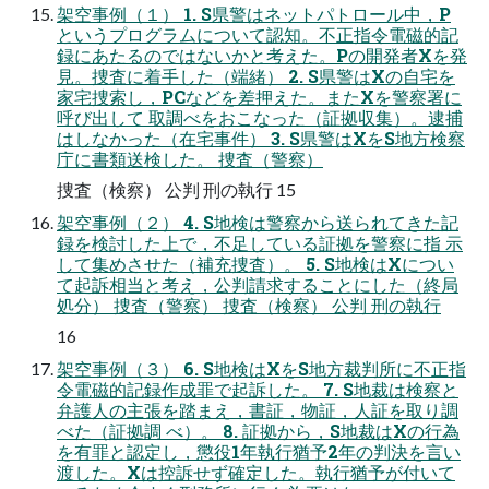
架空事例（１） 1. S県警はネットパトロール中，P
というプログラムについて認知。不正指令電磁的記
録にあたるのではないかと考えた。Pの開発者Xを発
見。捜査に着手した（端緒） 2. S県警はXの自宅を
家宅捜索し，PCなどを差押えた。またXを警察署に
呼び出して 取調べをおこなった（証拠収集）。逮捕
はしなかった（在宅事件） 3. S県警はXをS地方検察
庁に書類送検した。 捜査（警察）
捜査（検察） 公判 刑の執行 15
架空事例（２） 4. S地検は警察から送られてきた記
録を検討した上で，不足している証拠を警察に指 示
して集めさせた（補充捜査）。 5. S地検はXについ
て起訴相当と考え，公判請求することにした（終局
処分） 捜査（警察） 捜査（検察） 公判 刑の執行
16
架空事例（３） 6. S地検はXをS地方裁判所に不正指
令電磁的記録作成罪で起訴した。 7. S地裁は検察と
弁護人の主張を踏まえ，書証，物証，人証を取り調
べた（証拠調 べ）。 8. 証拠から，S地裁はXの行為
を有罪と認定し，懲役1年執行猶予2年の判決を言い
渡した。Xは控訴せず確定した。執行猶予が付いて