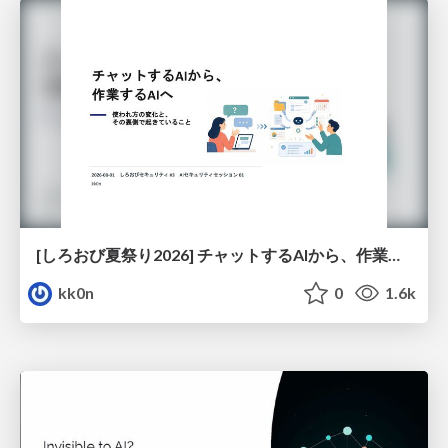
[しろおび夏祭り2026] チャットするAIから、作業するAIへ - 使われ方の変化と、その裏側で起きていること
kk0n
0
1.6k