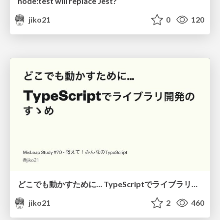
node:test will replace Jest?
jiko21
0
120
どこでも動かすために… TypeScriptでライブラリ開発の すゝめ
jiko21
2
460