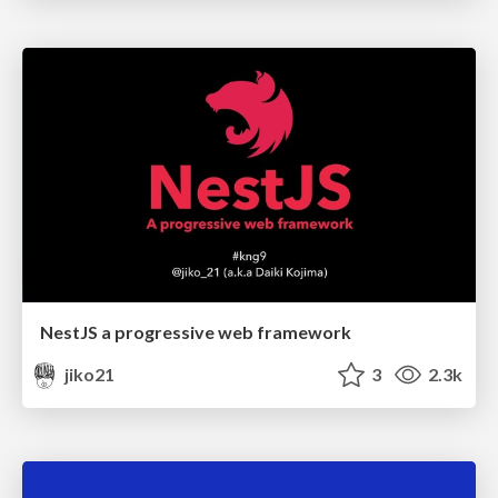
NestJS a progressive web framework
jiko21
3
2.3k