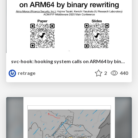
svc-hook: hooking system calls on ARM64 by binary rewriting
retrage
2
440