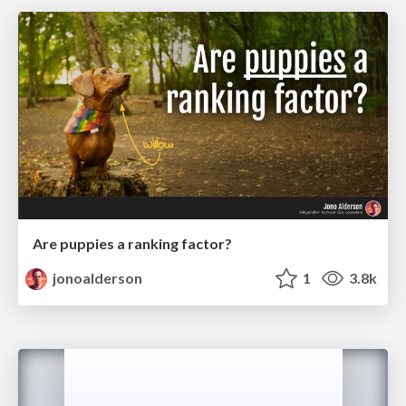
Are puppies a ranking factor?
jonoalderson
1
3.8k