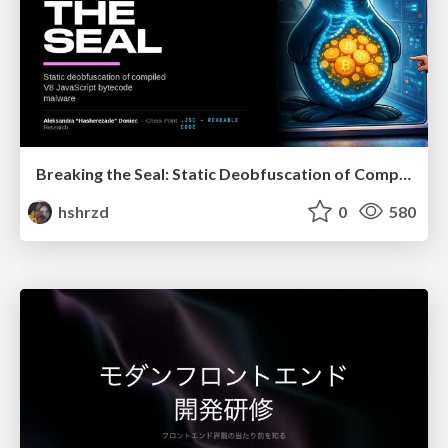
Breaking the Seal: Static Deobfuscation of Compiled V8 JavaScript Bytecode Malware
hshrzd
0
580