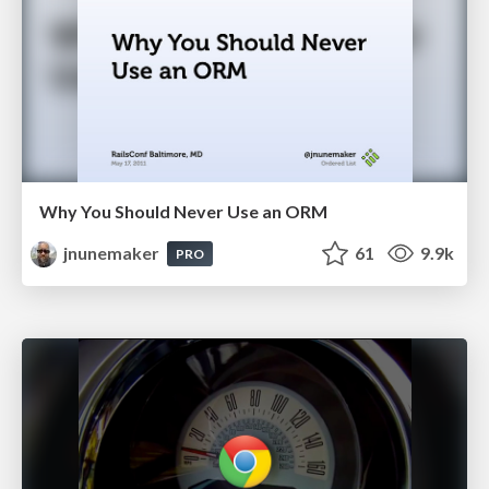
Why You Should Never Use an ORM
jnunemaker
61
9.9k
PRO