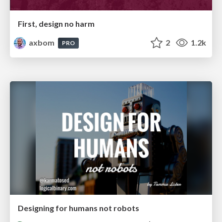
First, design no harm
axbom
2
1.2k
PRO
Designing for humans not robots