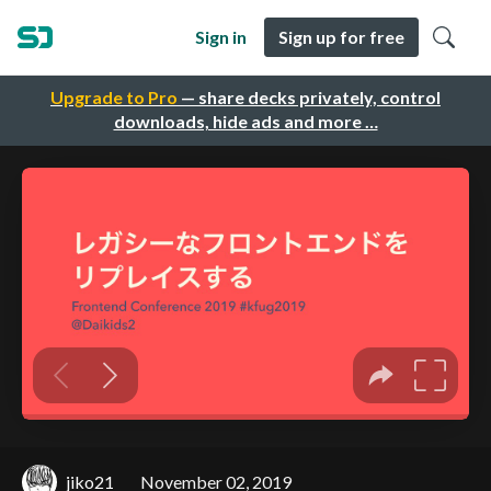
Sign in
Sign up for free
Upgrade to Pro
— share decks privately, control
downloads, hide ads and more …
jiko21
November 02, 2019