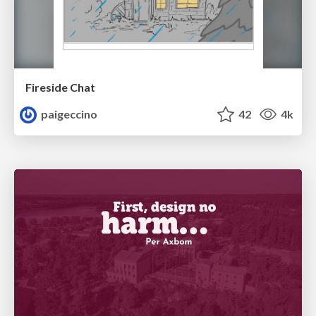
Fireside Chat
paigeccino
42
4k