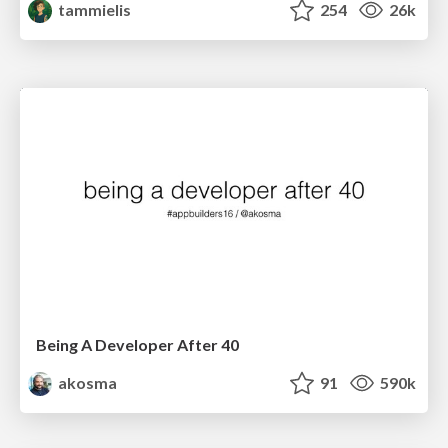
tammielis
254
26k
Being A Developer After 40
akosma
91
590k