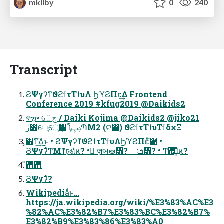
mkilby
0
240
Transcript
ϨΨγʔͳϑϩϯτΤϯυΛ ϦϓϨΠε͢Δ Frontend
Conference 2019 #kfug2019 @Daikids2
খౡ େج / Daiki Kojima @Daikids2 @jiko21
ژ౎େֶେֶӃ৘ใֶݚڀՊM2 (ଟ෼) ϑϩϯτΤϯυΤϯδχΞ
͓͸ͳ͢͠Δ͜ͱ • ϨΨγʔͳϑϩϯτΤϯυΛϦϓϨΠεͨ͠࿩ •
ϨΨγʔͬͯͲΜͳঢ়ଶͩͬͨͷ? • ٕज़બఆ͸? ઃܭ͸? • Ͳ͏΍ͬͯ͢͢Ί͍ͯͬͨͷ?
ͦ΋ͦ΋
ϨΨγʔͬͯ?
Wikipediaͩͱ…
https://ja.wikipedia.org/wiki/%E3%83%AC%E3
%82%AC%E3%82%B7%E3%83%BC%E3%82%B7%
E3%82%B9%E3%83%86%E3%83%A0