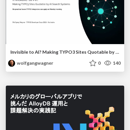
Invisible to AI? Making TYPO3 Sites Quotable by AI Search Systems
wolfgangwagner
0
140