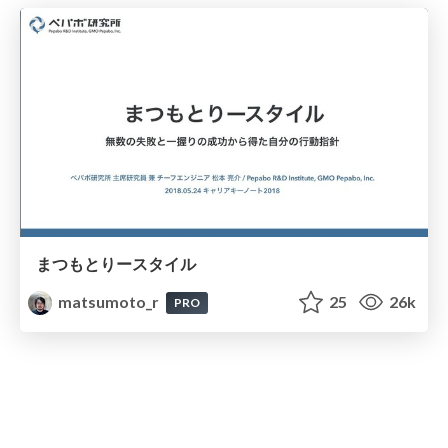
まつもとりースタイル
matsumoto_r
25
26k
PRO