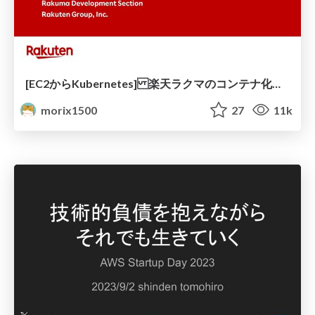
[EC2からKubernetes] 楽天ラクマのコンテナ化の歩み
morix1500
27
11k