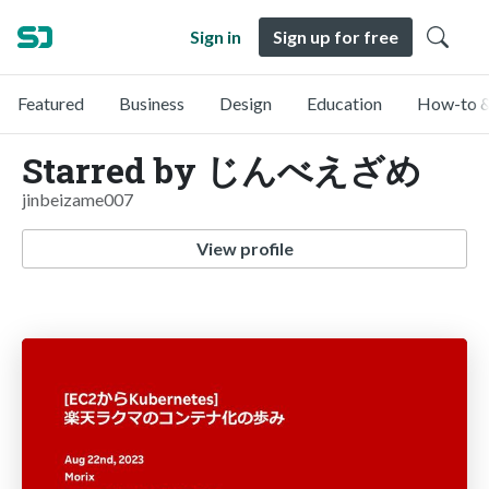
Sign in
Sign up for free
Featured
Business
Design
Education
How-to &
Starred by じんべえざめ
jinbeizame007
View profile