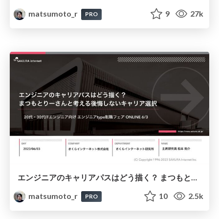
matsumoto_r
9
27k
PRO
エンジニアのキャリアパスはどう描く？ まつもとりーさんと考える後悔しないキャリア選択
matsumoto_r
10
2.5k
PRO