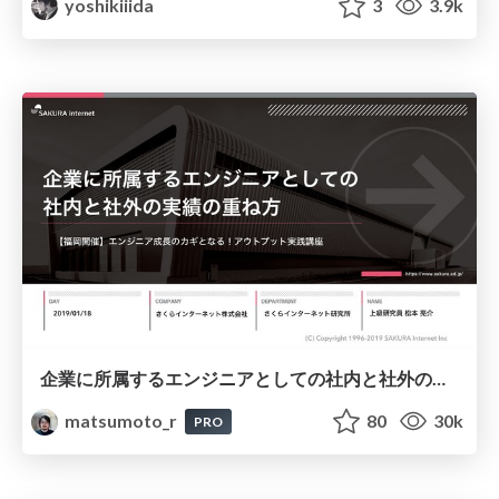
yoshikiiida
3
3.9k
企業に所属するエンジニアとしての社内と社外の実績の重ね方
matsumoto_r
80
30k
PRO