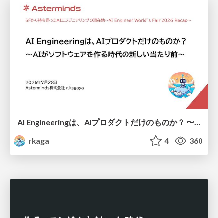
AI Engineeringは、AIプロダクトだけのものか？ 〜AIがソフトウェアを作る時代の新しい当たり前〜 / No AI in your product. AI Engineering in your development.
rkaga
4
360