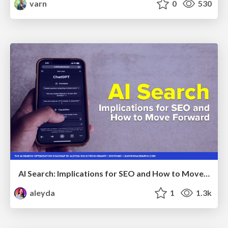
varn
0
530
AI Search: Implications for SEO and How to Move Forward - #ShenzhenSEOConference
aleyda
1
1.3k