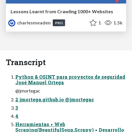
Lessons Learnt from Crawling 1000+ Websites
charlesmeaden
1
1.5k
PRO
Transcript
Python & OSINT para proyectos de seguridad
José Manuel Ortega
@jmortegac
2 jmortega.github.io @jmortegac
3
4
Herramientas ▪ Web
Scraping(BeautifulSoup,Scrapy) ▪ Desarrollo