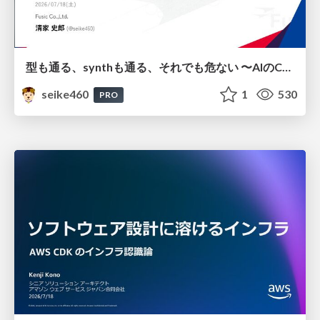
型も通る、synthも通る、それでも危ない 〜AIのCDKの権限とコストを機械で検証する〜 / It Passes Type Checks, It Passes Synth Checks, but It’s Still Risky — Automatically Verifying Permissions and Costs in AI’s CDK —
seike460
1
530
PRO