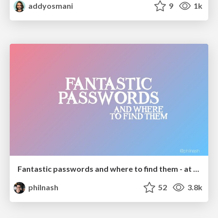
addyosmani
9
1k
Fantastic passwords and where to find them - at NoRuKo
philnash
52
3.8k