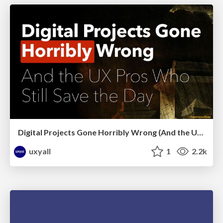
Digital Projects Gone Horribly Wrong (And the UX Pros Who Still Save the Day) - Dean Schuster
uxyall
1
2.2k