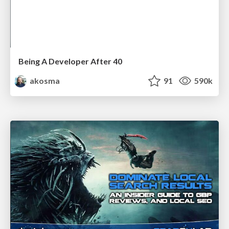
Being A Developer After 40
akosma
91
590k