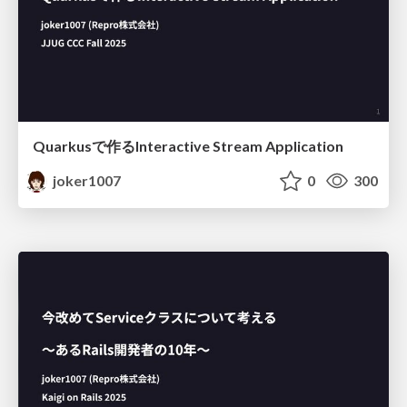
Quarkusで作るInteractive Stream Application
joker1007
0
300