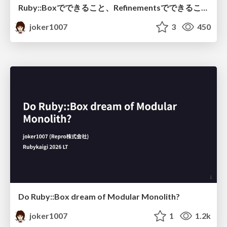
Ruby::Boxでできること、Refinementsでできること
joker1007
3
450
Do Ruby::Box dream of Modular Monolith?
joker1007
1
1.2k