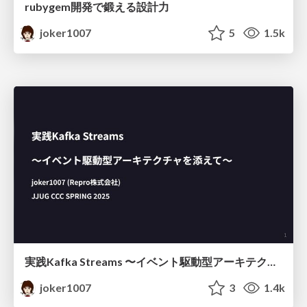
rubygem開発で鍛える設計力
joker1007
5
1.5k
実践Kafka Streams 〜イベント駆動型アーキテクチャを添えて〜
joker1007
3
1.4k