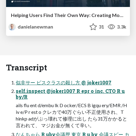
Helping Users Find Their Own Way: Creating Modern Search Experiences
danielanewman
31
3.3k
Transcript
似非サー ビスクラスの殺し方 @ joker1007
self.inspect @joker1007 R epr o inc. CTO R u
by/R
ails flu ent d/embu lk D ocker/ECS B igqu ery/EMR /H
iv e/P r est o クレカで40万ぐらい不正使用され、T
hinkp adがぶっ壊れて修理に出し たら31万かかると
言われて、 マジお金が無くて辛い。
なんちゃら R uby会議歴 東京 R u by 会議スピー カ