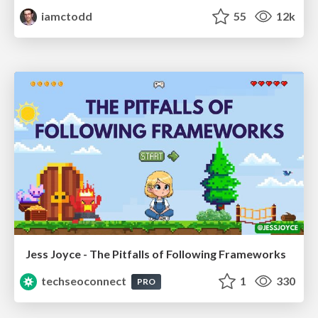
iamctodd
55
12k
Jess Joyce - The Pitfalls of Following Frameworks
techseoconnect
1
330
PRO