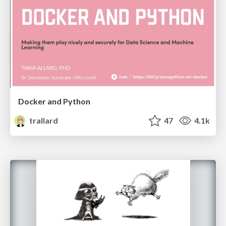
Docker and Python
trallard
47
4.1k