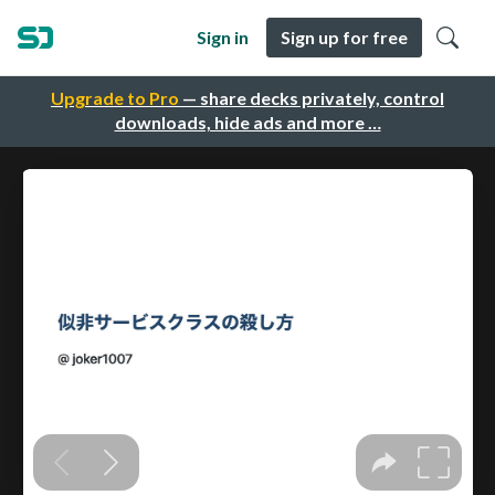
Sign in
Sign up for free
Upgrade to Pro
— share decks privately, control
downloads, hide ads and more …