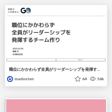
職位にかかわらず全員がリーダーシップを発揮するチーム作り / Building a team where everyone can demonstrate leadership regardless of position
madoxten
64
56k