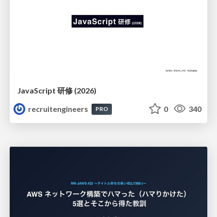
JavaScript 研修 (2026)
recruitengineers
0
340
PRO