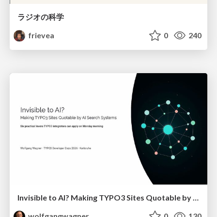
ラジオの科学
frievea
0
240
Invisible to AI? Making TYPO3 Sites Quotable by AI Search Systems
wolfgangwagner
0
130