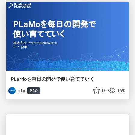
PLaMoを毎日の開発で使い育てていく
pfn
0
190
PRO