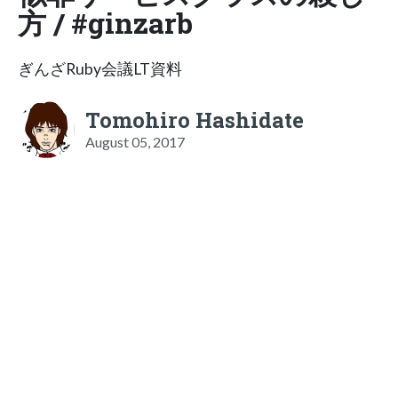
方 / #ginzarb
ぎんざRuby会議LT資料
Tomohiro Hashidate
August 05, 2017