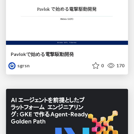
Pavlokで始める電撃駆動開発
sgrsn
0
170