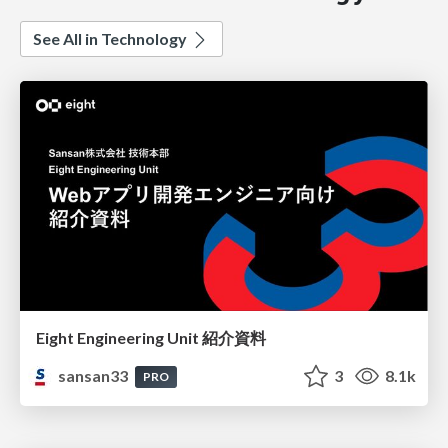
See All in Technology
Eight Engineering Unit 紹介資料
sansan33
3
8.1k
PRO