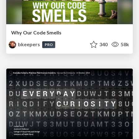
Why Our Code Smells
bkeepers
340
58k
PRO