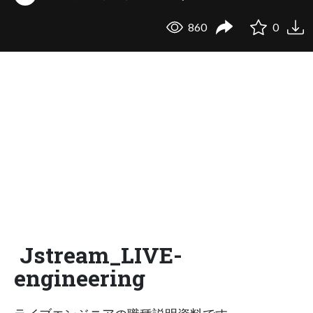
860
0
Jstream_LIVE-
engineering