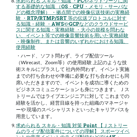
求められる スキル・知識 ・PCやネットワークに関
する基礎的な知識 （OS・CPU・メモリ・サーバな
どの概念理解） ・拠点間での映像伝送技術の実務経
験 ・RTP/RTMP/SRT 等の伝送プロトコルに対す
る知識・経験 ・AWSやGCPなどのクラウドサービ
スに関する知識・実務経験 ・大小の規模を問わな
い、イベント等での映像音響技術を用いた実務経験
・映像制作、または音響のいずれかにおける知識、
使用経験
・ハード、ソフト問わず、ライブ配信ツール
（Wirecast、Zoom等）の使用経験 上記のような技
術スキルにプラスして 社内外問わず、イベント実施
までの打ち合わせや準備に必要な 打ち合わせにも同
席いただきますので、イベントを成功に導くための
ビジネスコミュニケーションも身につきます。 Ｊス
トリームではライブエンジニアに対して これまでの
経験を活かし、経営目線を持った組織のマネージャ
ーや 現場のスペシャリストといったキャリアパスを
用意しています。
求められる スキル・知識 対策 Point 【Ｊストリー
ムのライブ配信案件についての理解】 スポーツイベ
ントや音楽イベントのライブ配信などでは4K・