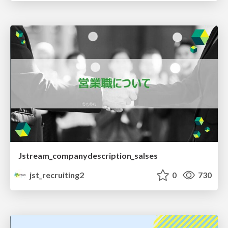
Jstream_companydescription_salses
jst_recruiting2
0
730