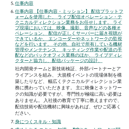
仕事内容
仕事内容 【仕事内容・ミッション】 配信プラットフ
ォームを使用した、 ライブ配信オペレーション・テ
クニカルディレクション業務をお任せします。 ライ
ブ現場においては、映像、撮影、音声などの各種オ
ペレーション、 配信が正しくサーバーに届き視聴が
できているか、 エンコーダーやネットワークの監視
などを行います。 その他、自社で所有している機材
管理やメンテナンス、 キッティング作業や配送の手
配などのバックオフィス業務のほか、 ライブディレ
クターと協力し、配信パッケージの設計、
社内開発チームと新技術検証、外部パートナーとア
ライアンスを組み、 大規模イベントの現場体制を構
築したりなど、 幅広くテクニカルディレクション業
務に携わっていただきます。 主に映像とネットワー
クの知識が必要ですが、 専門性が極端に高い必要は
ありません。 入社後の教育で丁寧に教えますので、
配信技術や配信機材に興味があれば、ぜひご応募く
ださい。
身につくスキル・知識