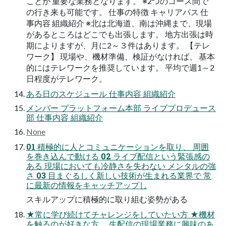
ことが 重要な業務となります。 ※2つのコース間で
の行き来も可能です。 仕事の特徴 キャリアパス 仕
事内容 組織紹介 ※北は北海道、南は沖縄まで、現場
があるところはどこでも出張します。 地方出張は時
期によりますが、月に2～３件はあります。 【テレ
ワーク】 現場や、機材準備、検証がなければ、 基本
的にはテレワークを推奨しています。 平均で週1～2
日程度がテレワーク。
ある日のスケジュール 仕事内容 組織紹介
メンバー プラットフォーム本部 ライブプロデュース
部 仕事内容 組織紹介
None
01 積極的に人とコミュニケーションを取り、 周囲
を巻き込んで動ける 02 ライブ配信という緊張感の
ある 現場においても冷静さを失わない メンタルの強
さ 03 目まぐるしく新しい技術が生まれる業界で 常
に最新の情報をキャッチアップし
スキルアップに積極的に取り組む姿勢がある
★常に学び続けてチャレンジをしていたい方 ★機材
を触るのが好きな方、 生配信の現場業務に興味のあ