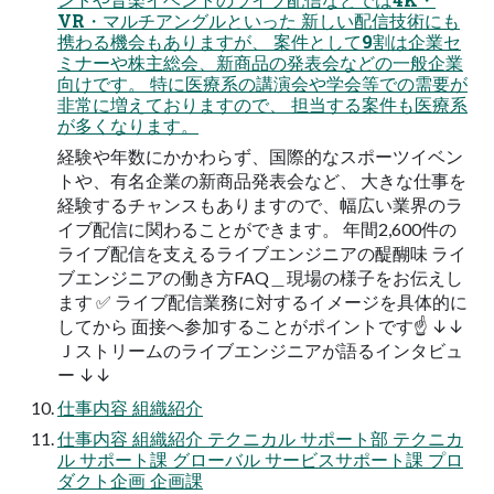
VR・マルチアングルといった 新しい配信技術にも
携わる機会もありますが、 案件として9割は企業セ
ミナーや株主総会、新商品の発表会などの一般企業
向けです。 特に医療系の講演会や学会等での需要が
非常に増えておりますので、 担当する案件も医療系
が多くなります。
経験や年数にかかわらず、国際的なスポーツイベン
トや、有名企業の新商品発表会など、 大きな仕事を
経験するチャンスもありますので、幅広い業界のラ
イブ配信に関わることができます。 年間2,600件の
ライブ配信を支えるライブエンジニアの醍醐味 ライ
ブエンジニアの働き方FAQ＿現場の様子をお伝えし
ます ✅ ライブ配信業務に対するイメージを具体的に
してから 面接へ参加することがポイントです☝ ↓↓
Ｊストリームのライブエンジニアが語るインタビュ
ー ↓↓
仕事内容 組織紹介
仕事内容 組織紹介 テクニカル サポート部 テクニカ
ル サポート課 グローバル サービスサポート課 プロ
ダクト企画 企画課