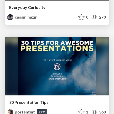
Everyday Curiosity
cassininazir
0
270
30 Presentation Tips
portentint
1
360
PRO