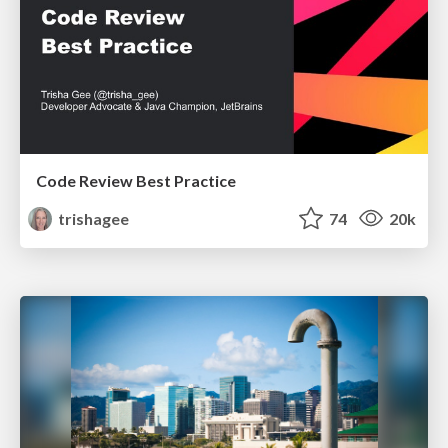
Code Review Best Practice
trishagee
74
20k