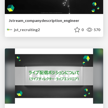
Jstream_companydescription_engineer
jst_recruiting2
0
570