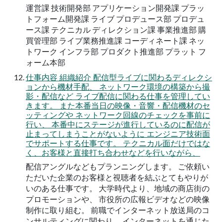
運営課 技術開発部 アプリケーション開発課 プラッ
トフォーム開発課 ライブ プロデュース部 プロデュ
ース課 テクニカル ディレクション課 事業推進部 購
買管理部 ライブ業務推進課 コーディネート課 ネッ
トワーク インフラ部 プロダクト推進部 プラット フ
ォーム本部
仕事内容 組織紹介 配信型ライブに関わるディレクシ
ョンから機材手配、 ネットワーク環境の構築から撮
影・配信など ライブ配信に関わる仕事を管理してい
きます。 また本番当日の映像・音響・配信機材のセ
ッティングや ネットワーク回線のチェックを事前に
行い、 本番中にステージが進行しているのに配信が
止まってしまうことがないように エンジニア技術面
でサポートする仕事です。 テクニカル面だけではな
く、お客様と直接打ち合わせなどを行いながら、
配信アングルなどもプランニングします。 ご依頼い
ただいた企業のお客様と視聴者を結ぶとてもやりが
いのある仕事です。 大学時代より、地域の商店街の
プロモーションや、 市役所の広報ビデオなどの映像
制作に取り組む。 前職でインターネット放送局のコ
ンサルティングに関わり、 インターネットを通じた