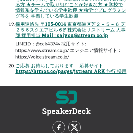
る方 ★チームで取り組むことが好きな方 ★学校で
情報系を学んでいる学生歓迎 ★独学でプログラミン
グ等を 学習している学生歓迎
採用連絡先 〒105-0014 東京都港区芝２－５－６ 芝
２５６スクエアビル６F 株式会社Ｊストリーム 人事
部 採用担当 Mail :
saiyou@stream.co.jp
LINEID：@cck4374v 採用サイト:
https://www.stream.co.jp/ エンジニア情報サイト：
https://voice.stream.co.jp/
ご応募 お待ちしております！ 応募サイト
https://hrmos.co/pages/jstream ARK 旅行 採用
SpeakerDeck