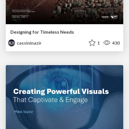
Designing for Timeless Needs
cassininazir
1
430