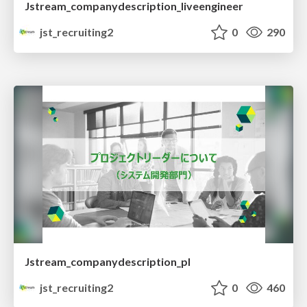
Jstream_companydescription_liveengineer
jst_recruiting2
0
290
Jstream_companydescription_pl
jst_recruiting2
0
460