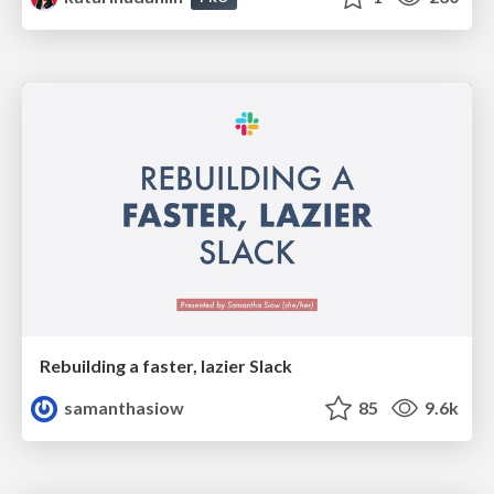
Rebuilding a faster, lazier Slack
samanthasiow
85
9.6k