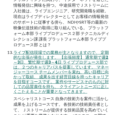
情報発信に興味を持つ。 中途採用でＪストリームに
入社後は、 ライブエンジニア、研究開発職を経験。
現在はライブディレクターとして お客様の情報発信
のサポートに従事する傍ら、 NDIやSRT等の最新の
映像伝送技術の取得に取り組んでいる。 プラットフ
ォーム本部 ライブプロデュース２部 テクニカルディ
レクション課 課長 プラットフォーム本部 ライブプ
ロデュース部 とは？
ライブ配信現場での業務が主となりますので、 定期
的な出張が発生します。 【出張頻度】 通常期で週2
～3日、繁忙期で週3～4日 ライブプロデュース部で
は、２つのキャリアパスを提案しています。 マネー
ジャーコース チームメンバーを束ね、高い目標に向
かって取組、 成果を出す経営目線を持ったキャリア
を目指すコースです。 案件やサービスそのものに対
しての品質責任を持ち、 クライアントニーズに正し
くこたえることが重要となってきます。
スペシャリストコース 自身の技術力を案件に活かし
成果を上げるコースです。 各技術の技術責任者とし
て、 Ｊストリームが提供する技術品質を高めていく