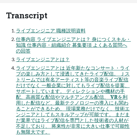
Transcript
ライブエンジニア 職種説明資料
仕事内容 ライブエンジニアとは？ 身につくスキル・
知識 仕事内容・組織紹介 募集要項 よくある質問へ
の回答
ライブエンジニアとは？
ライブエンジニアとは 近年新たなコンサート・ライ
ブの楽しみ方として浸透してきたライブ配信。 Ｊス
トリームでは有名アーティスト等の音楽ライブ配信
だけでなく 一般企業に対してもライブ配信を提案、
サポートしています。 ディレクションや機材の手
配、高画質な配信やマルチアングル配信、 VRを利
用した配信など、最新テクノロジーの導入にも関わ
ることができるため、 現場業務だけでなく、技術エ
ンジニアとしてもスキルアップが可能です。 まだま
だ業界ではライブ配信を専門とした技術者の人材が
不足しており、 将来性が非常に大きい仕事で可能性
も無限大です。