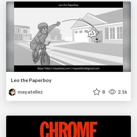
Leo the Paperboy
mayatellez
8
2.1k