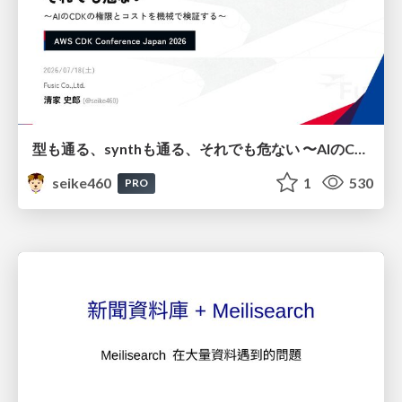
型も通る、synthも通る、それでも危ない 〜AIのCDKの権限とコストを機械で検証する〜 / It Passes Type Checks, It Passes Synth Checks, but It’s Still Risky — Automatically Verifying Permissions and Costs in AI’s CDK —
seike460
1
530
PRO