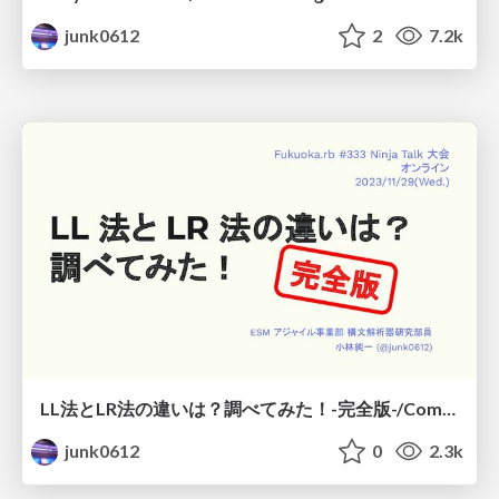
junk0612
2
7.2k
LL法とLR法の違いは？調べてみた！-完全版-/Comparing LL and LR parse algorithm -EX Edition-
junk0612
0
2.3k