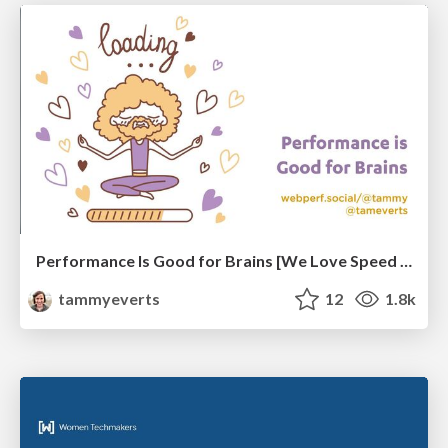
Performance Is Good for Brains [We Love Speed 2024]
tammyeverts
12
1.8k