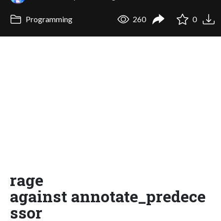
Programming
260
0
rage
against annotate_predece
ssor