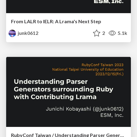
From LALR to IELR: A Lrama's Next Step
junk0612
2
5.1k
RubyConf Taiwan / Understanding Parser Generators surrounding Ruby with Contributing Lrama