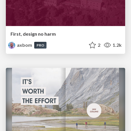
First, design no harm
axbom
2
1.2k
PRO