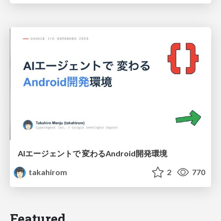
AIエージェントで 変わるAndroid開発環境
takahirom
2
770
Featured