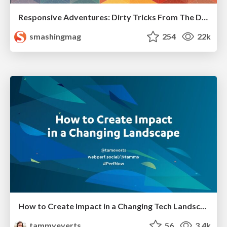
Responsive Adventures: Dirty Tricks From The Dark Corners of Front-End
smashingmag
254
22k
How to Create Impact in a Changing Tech Landscape [PerfNow 2023]
tammyeverts
56
3.4k