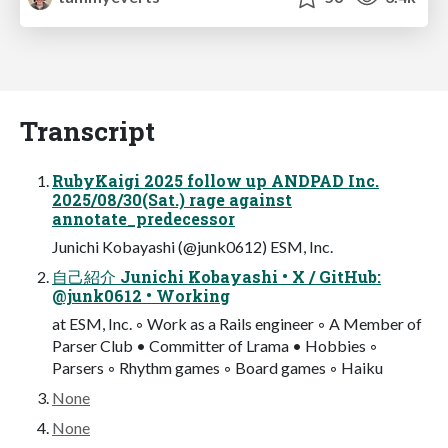
Transcript
RubyKaigi 2025 follow up ANDPAD Inc.
2025/08/30(Sat.) rage against
annotate_predecessor
Junichi Kobayashi (@junk0612) ESM, Inc.
自己紹介 Junichi Kobayashi • X / GitHub:
@junk0612 • Working
at ESM, Inc. ◦ Work as a Rails engineer ◦ A Member of
Parser Club • Committer of Lrama • Hobbies ◦
Parsers ◦ Rhythm games ◦ Board games ◦ Haiku
None
None