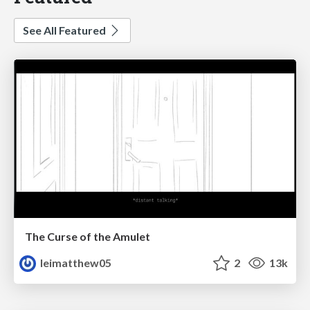
See All Featured
The Curse of the Amulet
leimatthew05
2
13k