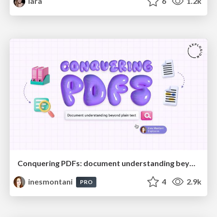
lara
6
1.2k
Conquering PDFs: document understanding beyond plain text
inesmontani
4
2.9k
PRO