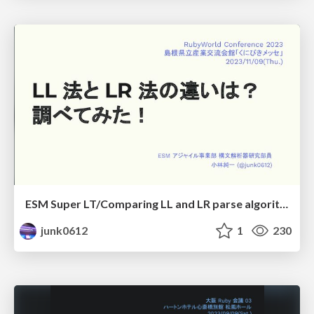
ESM Super LT/Comparing LL and LR parse algorithm
junk0612
1
230