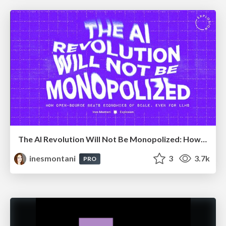
The AI Revolution Will Not Be Monopolized: How open-source beats economies of scale, even for LLMs
inesmontani
3
3.7k
PRO