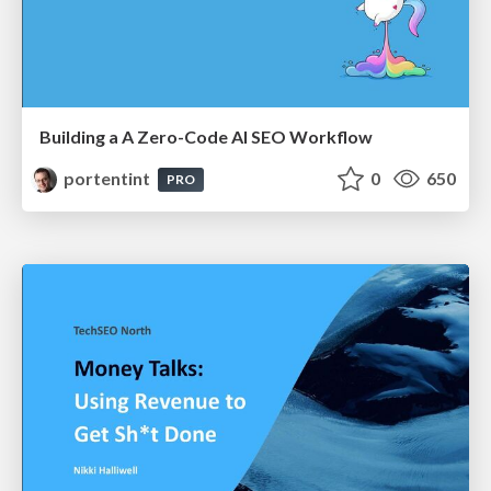
Building a A Zero-Code AI SEO Workflow
portentint
0
650
PRO