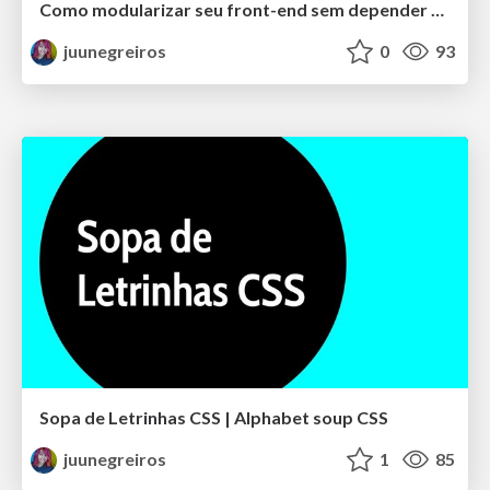
Como modularizar seu front-end sem depender de um framework
juunegreiros
0
93
Sopa de Letrinhas CSS | Alphabet soup CSS
juunegreiros
1
85