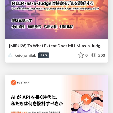
[MIRU26] To What Extent Does MLLM-as-a-Judge Exhibit Cross-Model Preference Bias?
keio_smilab
0
200
PRO