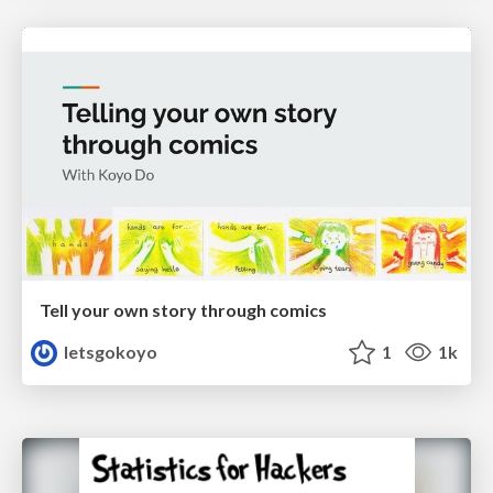
Tell your own story through comics
letsgokoyo
1
1k