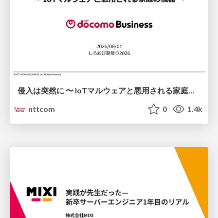
侵入は突然に 〜 IoTマルウェアと悪用される家庭の機器 ～ / When Intrusion Strikes: IoT Malware and the Abuse of Home Devices
nttcom
0
1.4k