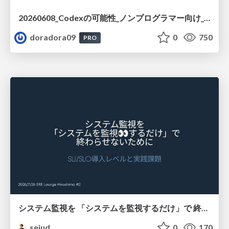
20260608_Codexの可能性_ノンプログラマー向け_大城追記
doradora09
0
750
PRO
システム監視を 「システムを監視するだけ」で 終わらせないために
seiud
0
170