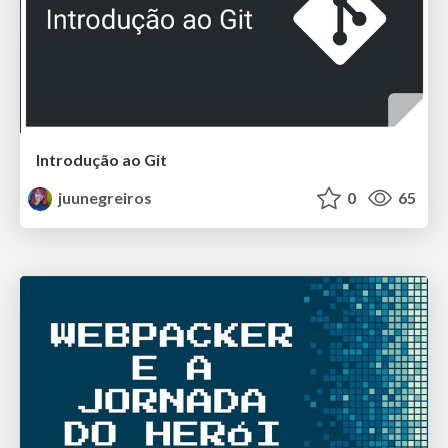
Introdução ao Git
juunegreiros
0
65