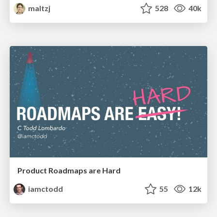
maltzj
528
40k
Product Roadmaps are Hard
iamctodd
55
12k