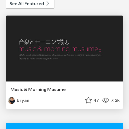
See All Featured
Music & Morning Musume
bryan
47
7.3k