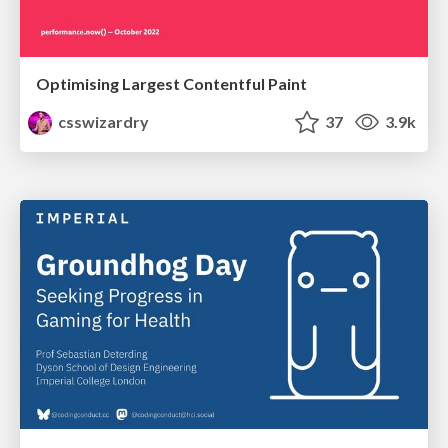
Optimising Largest Contentful Paint
csswizardry
37
3.9k