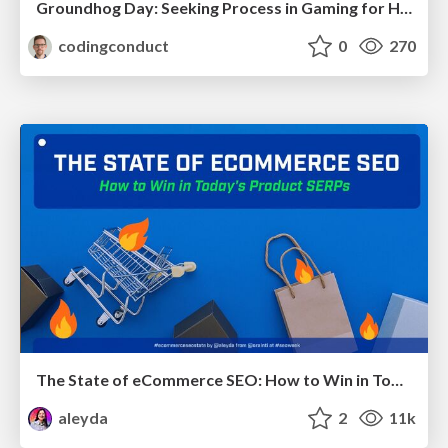
Groundhog Day: Seeking Process in Gaming for Health
codingconduct
0
270
The State of eCommerce SEO: How to Win in Today's Products SERPs - #SEOweek
aleyda
2
11k