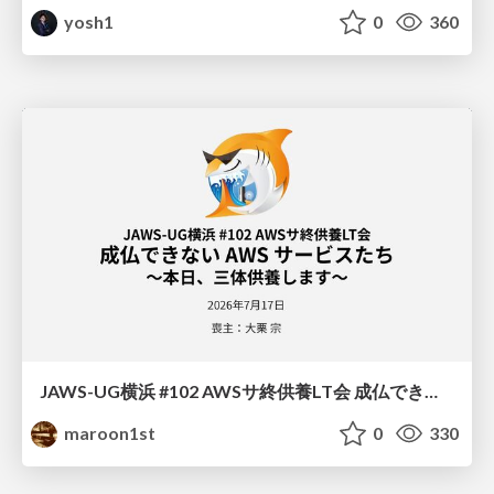
yosh1
0
360
JAWS-UG横浜 #102 AWSサ終供養LT会 成仏できない AWS サービスたち 〜本日、三体供養します〜
maroon1st
0
330