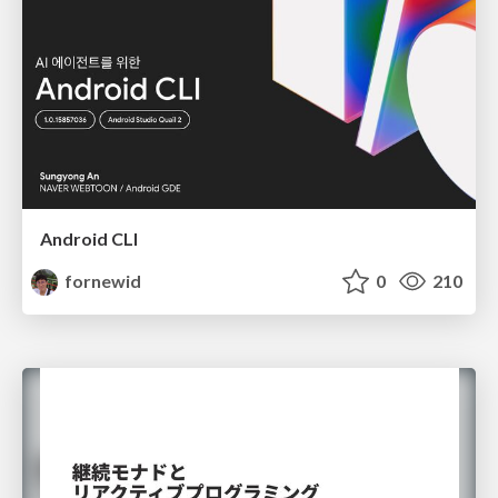
Android CLI
fornewid
0
210