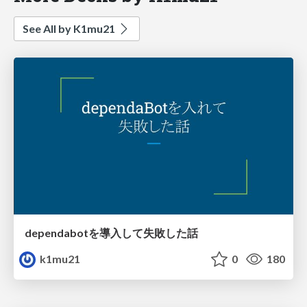
See All by K1mu21
dependabotを導入して失敗した話
k1mu21
0
180