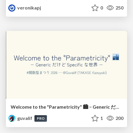
veronikapj
0
250
Welcome to the "Parametricity" 🏙️ − Generic だけど Specific な世界 −
guvalif
1
200
PRO