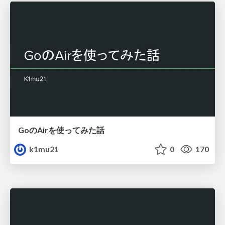
GoのAirを使ってみた話
k1mu21
0
170