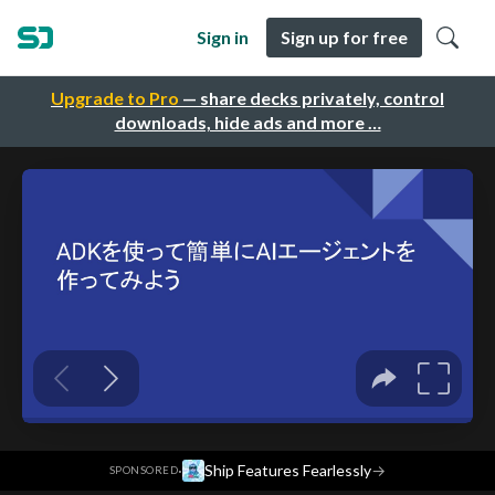
Sign in
Sign up for free
Upgrade to Pro
— share decks privately, control
downloads, hide ads and more …
·
Ship Features Fearlessly
→
SPONSORED