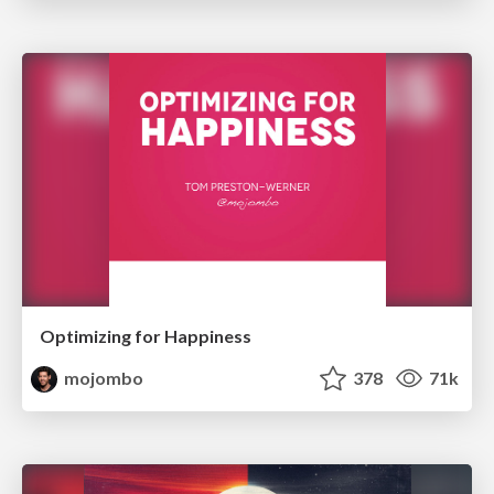
Optimizing for Happiness
mojombo
378
71k