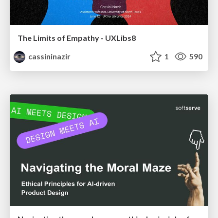
The Limits of Empathy - UXLibs8
cassininazir
1
590