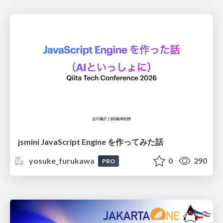
jsmini JavaScript Engine を作ってみた話
yosuke_furukawa
0
290
PRO