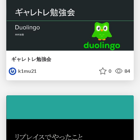
ギャレトレ勉強会
k1mu21
0
84