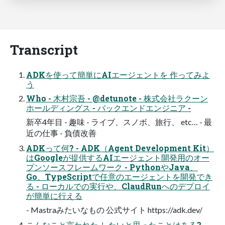
Transcript
ADKを使って簡単にAIエージェントを 作ってみよ
う
Who - 木村宗吾 - @detunote - 株式会社ラクーン
ホールディングス - バックエンドエンジニア -
新卒4年目 - 趣味 - ライブ、スノボ、旅行、 etc… - 最
近の仕事 - 負債改善
ADKって何? - ADK（Agent Development Kit）
はGoogleが提供するAIエージェント開発用のオー
プンソースフレームワーク - PythonやJava、
Go、TypeScriptで任意のエージェントを開発でき
る - ローカルでの実行や、ClaudRunへのデプロイ
が簡単に行える
- Mastraみたいなもの 公式サイト https://adk.dev/
こんなこと言われた,したいと思ったことはある? -