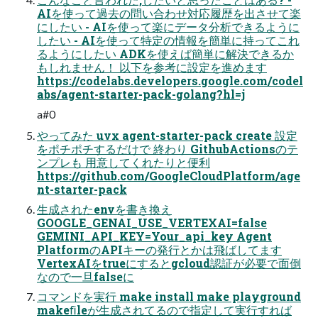
AIを使って過去の問い合わせ対応履歴を出させて楽
にしたい - AIを使って楽にデータ分析できるように
したい - AIを使って特定の情報を簡単に持ってこれ
るようにしたい ADKを使えば簡単に解決できるか
もしれません！ 以下を参考に設定を進めます
https://codelabs.developers.google.com/codel
abs/agent-starter-pack-golang?hl=j
a#0
やってみた uvx agent-starter-pack create 設定
をポチポチするだけで 終わり GithubActionsのテ
ンプレも 用意してくれたりと便利
https://github.com/GoogleCloudPlatform/age
nt-starter-pack
生成されたenvを書き換え
GOOGLE_GENAI_USE_VERTEXAI=false
GEMINI_API_KEY=Your_api_key Agent
PlatformのAPIキーの発行とかは飛ばしてます
VertexAIをtrueにするとgcloud認証が必要で面倒
なので一旦falseに
コマンドを実行 make install make playground
makeﬁleが生成されてるので指定して実行すれば