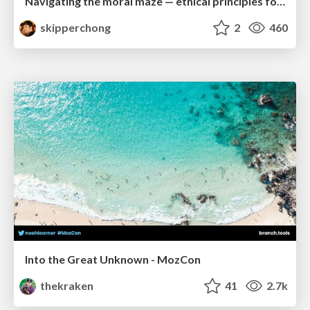
Navigating the moral maze — ethical principles for Al-driven product design
skipperchong
2
460
Into the Great Unknown - MozCon
thekraken
41
2.7k