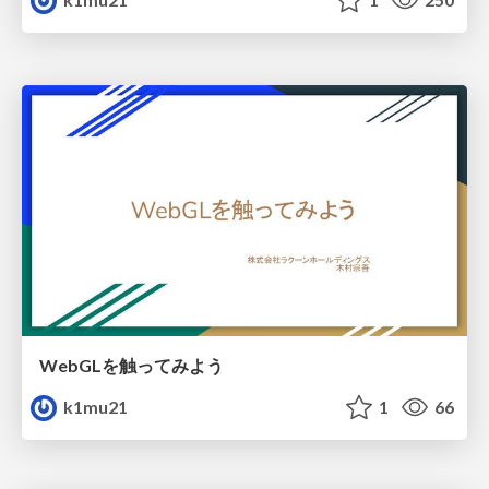
WebGLを触ってみよう
k1mu21
1
66