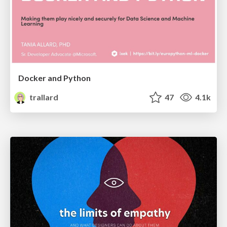
Docker and Python
trallard
47
4.1k