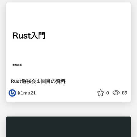
Rust勉強会１回目の資料
k1mu21
0
89