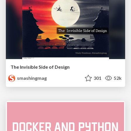
The Invisible Side of Design
smashingmag
301
52k