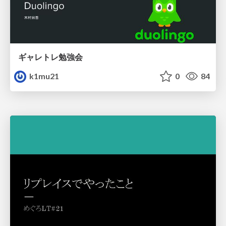
ギャレトレ勉強会
k1mu21
0
84