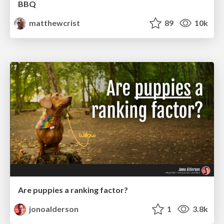
BBQ
matthewcrist
89
10k
Are puppies a ranking factor?
jonoalderson
1
3.8k