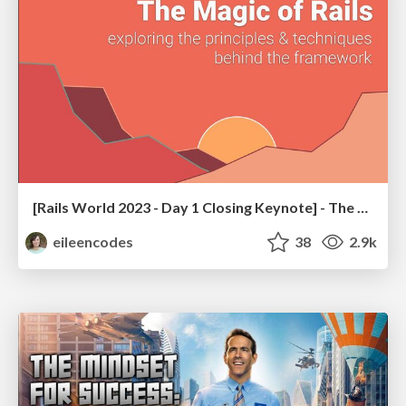
[Rails World 2023 - Day 1 Closing Keynote] - The Magic of Rails
eileencodes
38
2.9k