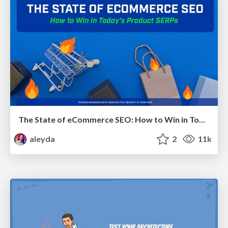
The State of eCommerce SEO: How to Win in Today's Products SERPs - #SEOweek
aleyda
2
11k