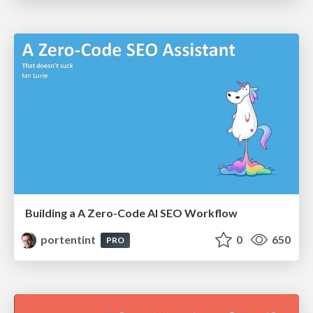
Building a A Zero-Code AI SEO Workflow
portentint
0
650
PRO