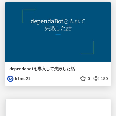
dependabotを導入して失敗した話
k1mu21
0
180