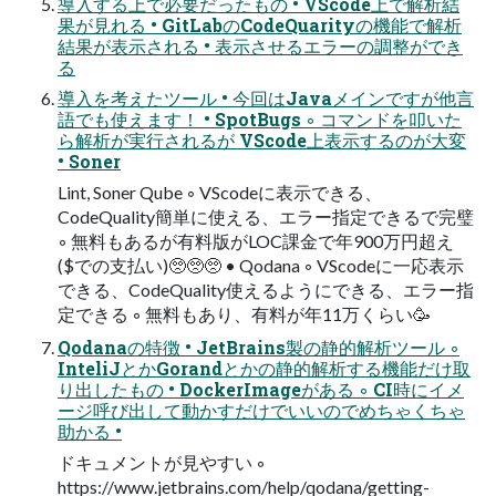
導入する上で必要だったもの • VScode上で解析結
果が見れる • GitLabのCodeQuarityの機能で解析
結果が表示される • 表示させるエラーの調整ができ
る
導入を考えたツール • 今回はJavaメインですが他言
語でも使えます！ • SpotBugs ◦ コマンドを叩いた
ら解析が実行されるが VScode上表示するのが大変
• Soner
Lint, Soner Qube ◦ VScodeに表示できる、
CodeQuality簡単に使える、エラー指定できるで完璧
◦ 無料もあるが有料版がLOC課金で年900万円超え
($での支払い)🥺🥺🥺 • Qodana ◦ VScodeに一応表示
できる、CodeQuality使えるようにできる、エラー指
定できる ◦ 無料もあり、有料が年11万くらい🥳
Qodanaの特徴 • JetBrains製の静的解析ツール ◦
InteliJとかGorandとかの静的解析する機能だけ取
り出したもの • DockerImageがある ◦ CI時にイメ
ージ呼び出して動かすだけでいいのでめちゃくちゃ
助かる •
ドキュメントが見やすい ◦
https://www.jetbrains.com/help/qodana/getting-