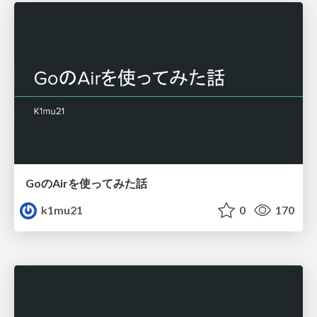
GoのAirを使ってみた話
k1mu21
0
170