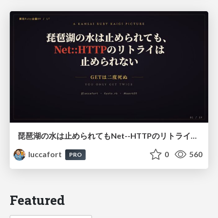
琵琶湖の水は止められてもNet--HTTPのリトライは止められない / You might be able to stop the water flow of Lake Biwa but you can't stop Net::HTTP retries
luccafort
0
560
PRO
Featured