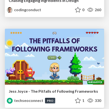
Chasing Engaging Ingredients in Design
codingconduct
0
260
Jess Joyce - The Pitfalls of Following Frameworks
techseoconnect
1
330
PRO