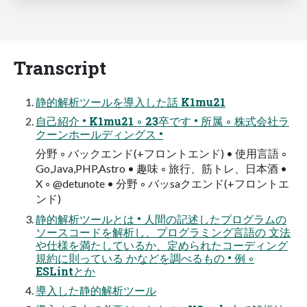
Transcript
静的解析ツールを導入した話 K1mu21
自己紹介 • K1mu21 ◦ 23卒です • 所属 ◦ 株式会社ラ
クーンホールディングス •
分野 ◦ バックエンド(+フロントエンド) • 使用言語 ◦
Go,Java,PHP,Astro • 趣味 ◦ 旅行、筋トレ、日本酒 •
X ◦ @detunote • 分野 ◦ バッsaクエンド(+フロントエ
ンド)
静的解析ツールとは • 人間の記述したプログラムの
ソースコードを解析し、プログラミング言語の 文法
や仕様を満たしているか、定められたコーディング
規約に則っている かなどを調べるもの • 例 ◦
ESLintとか
導入した静的解析ツール