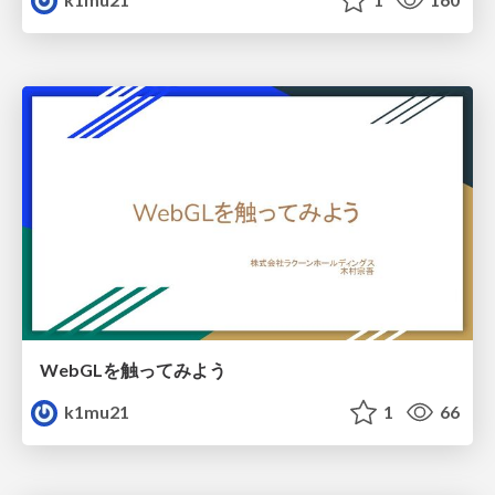
WebGLを触ってみよう
k1mu21
1
66