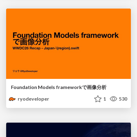
Foundation Models frameworkで画像分析
ryodeveloper
1
530