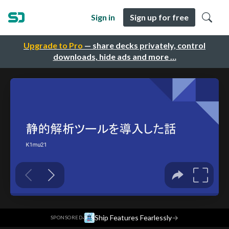
Sign in
Sign up for free
Upgrade to Pro
— share decks privately, control
downloads, hide ads and more …
·
Ship Features Fearlessly
→
SPONSORED