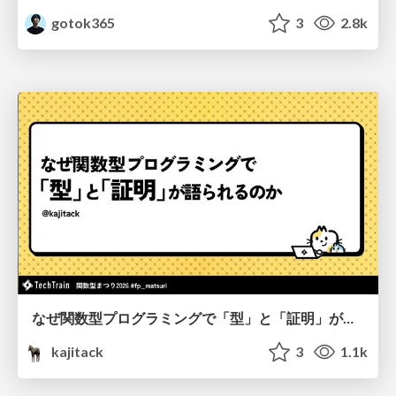
gotok365
3
2.8k
なぜ関数型プログラミングで「型」と「証明」が語られるのか #fp_matsuri
kajitack
3
1.1k