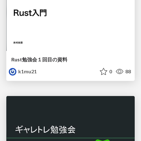
Rust勉強会１回目の資料
k1mu21
0
88