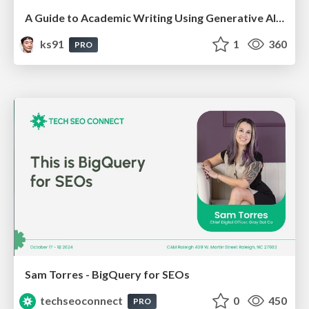
A Guide to Academic Writing Using Generative AI - A Workshop
ks91
1
360
PRO
Sam Torres - BigQuery for SEOs
techseoconnect
0
450
PRO