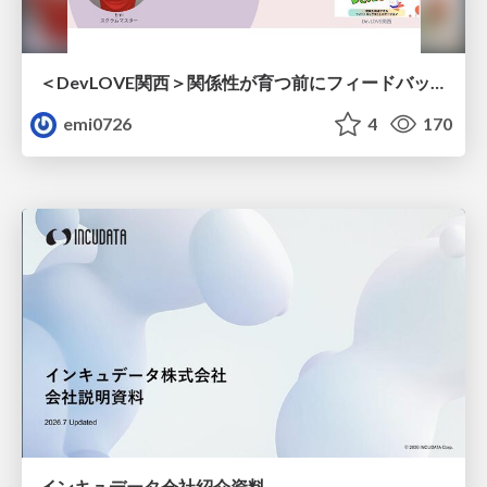
＜DevLOVE関西＞関係性が育つ前にフィードバックを届ける ～関係性が育つのを待てないとき、どう渡すのか～
emi0726
4
170
インキュデータ会社紹介資料