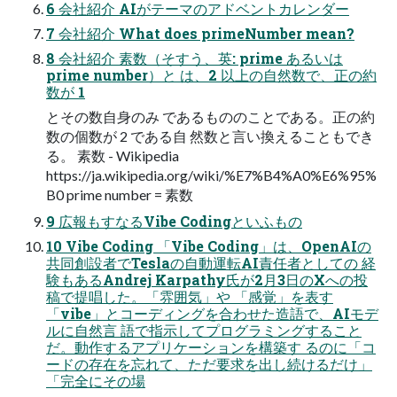
6 会社紹介 AIがテーマのアドベントカレンダー
7 会社紹介 What does primeNumber mean?
8 会社紹介 素数（そすう、英: prime あるいは
prime number）と は、2 以上の自然数で、正の約
数が 1
とその数自身のみ であるもののことである。正の約
数の個数が 2 である自 然数と言い換えることもでき
る。 素数 - Wikipedia
https://ja.wikipedia.org/wiki/%E7%B4%A0%E6%95%
B0 prime number = 素数
9 広報もすなるVibe Codingといふもの
10 Vibe Coding 「Vibe Coding」は、OpenAIの
共同創設者でTeslaの自動運転AI責任者としての 経
験もあるAndrej Karpathy氏が2月3日のXへの投
稿で提唱した。「雰囲気」や 「感覚」を表す
「vibe」とコーディングを合わせた造語で、AIモデ
ルに自然言 語で指示してプログラミングすること
だ。動作するアプリケーションを構築す るのに「コ
ードの存在を忘れて、ただ要求を出し続けるだけ」
「完全にその場