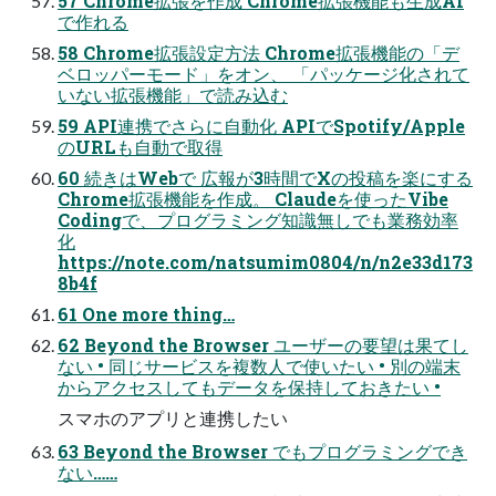
57 Chrome拡張を作成 Chrome拡張機能も生成AI
で作れる
58 Chrome拡張設定方法 Chrome拡張機能の「デ
ベロッパーモード」をオン、 「パッケージ化されて
いない拡張機能」で読み込む
59 API連携でさらに自動化 APIでSpotify/Apple
のURLも自動で取得
60 続きはWebで 広報が3時間でXの投稿を楽にする
Chrome拡張機能を作成。 Claudeを使ったVibe
Codingで、プログラミング知識無しでも業務効率
化
https://note.com/natsumim0804/n/n2e33d173
8b4f
61 One more thing…
62 Beyond the Browser ユーザーの要望は果てし
ない • 同じサービスを複数人で使いたい • 別の端末
からアクセスしてもデータを保持しておきたい •
スマホのアプリと連携したい
63 Beyond the Browser でもプログラミングでき
ない……