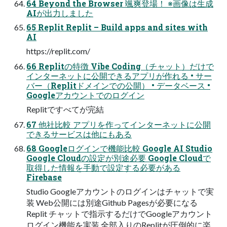
64 Beyond the Browser 颯爽登場！ ※画像は生成
AIが出力しました
65 Replit Replit – Build apps and sites with
AI
https://replit.com/
66 Replitの特徴 Vibe Coding（チャット）だけで
インターネットに公開できるアプリが作れる • サー
バー（Replitドメインでの公開） • データベース •
Googleアカウントでのログイン
Replitですべてが完結
67 他社比較 アプリを作ってインターネットに公開
できるサービスは他にもある
68 Googleログインで機能比較 Google AI Studio
Google Cloudの設定が別途必要 Google Cloudで
取得した情報を手動で設定する必要がある
Firebase
Studio Googleアカウントのログインはチャットで実
装 Web公開には別途Github Pagesが必要になる
Replit チャットで指示するだけでGoogleアカウント
ログイン機能を実装 全部入りのReplitが圧倒的に楽