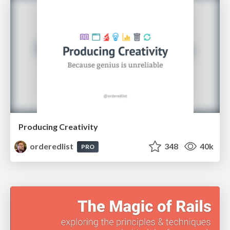
Producing Creativity
orderedlist
348
40k
PRO