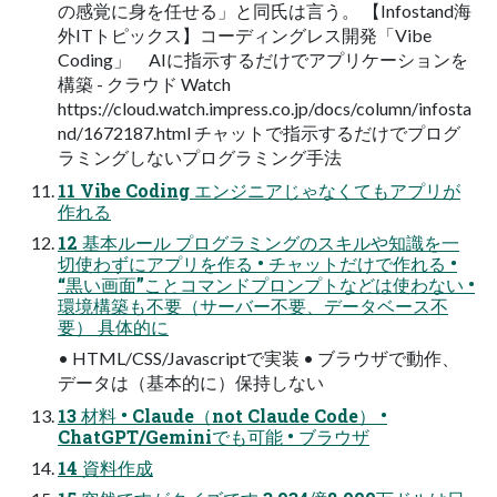
の感覚に身を任せる」と同氏は言う。 【Infostand海
外ITトピックス】コーディングレス開発「Vibe
Coding」 AIに指示するだけでアプリケーションを
構築 - クラウド Watch
https://cloud.watch.impress.co.jp/docs/column/infosta
nd/1672187.html チャットで指示するだけでプログ
ラミングしないプログラミング手法
11 Vibe Coding エンジニアじゃなくてもアプリが
作れる
12 基本ルール プログラミングのスキルや知識を一
切使わずにアプリを作る • チャットだけで作れる •
“黒い画面”ことコマンドプロンプトなどは使わない •
環境構築も不要（サーバー不要、データベース不
要） 具体的に
• HTML/CSS/Javascriptで実装 • ブラウザで動作、
データは（基本的に）保持しない
13 材料 • Claude（not Claude Code） •
ChatGPT/Geminiでも可能 • ブラウザ
14 資料作成