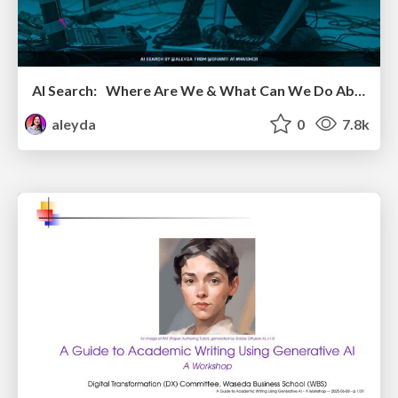
AI Search: Where Are We & What Can We Do About It?
aleyda
0
7.8k