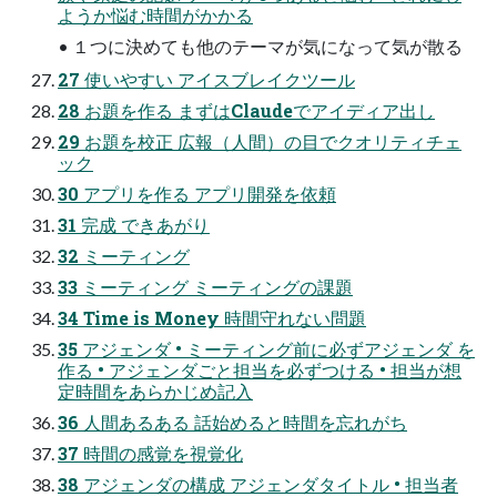
ようか悩む時間がかかる
• １つに決めても他のテーマが気になって気が散る
27 使いやすい アイスブレイクツール
28 お題を作る まずはClaudeでアイディア出し
29 お題を校正 広報（人間）の目でクオリティチェ
ック
30 アプリを作る アプリ開発を依頼
31 完成 できあがり
32 ミーティング
33 ミーティング ミーティングの課題
34 Time is Money 時間守れない問題
35 アジェンダ • ミーティング前に必ずアジェンダ を
作る • アジェンダごと担当を必ずつける • 担当が想
定時間をあらかじめ記入
36 人間あるある 話始めると時間を忘れがち
37 時間の感覚を視覚化
38 アジェンダの構成 アジェンダタイトル • 担当者