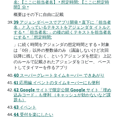
名: 【ここに担当者名】 • 想定時間: 【ここに想定時
間】分 •
概要はその下に自由に記載
39 アジェンダベースでアプリ開発 • 直下に「担当者
名」と入っているテキストをアジェンダタ イトルと
する • 「担当者名: 」の後の続くテキストを担当者名
にする • 「想定時間:
」に続く時間をアジェンダの想定時間とする ◦ 対象
は「0分」以外の整数値のみ （議論しないけど次回
以降に残しておく、というアジェ ンダを想定） 上記
のルールで記載されたアジェンダをコピー、 ペース
トしてタイマーを作るアプリ
40 スーパーグレートタイムキーパー できあがり
41 応用編 イベントのタイムキーパーにも便利
42 Google サイトで限定公開 Google サイト「埋め
込みコード」も便利 （キャッシュが効かないなど課
題も）
43 イベント
44 受付を楽にしたい