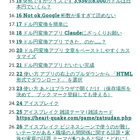
15 突然ですがクイズです 3,934億8,000万ドルは日
本円でいくら？
16 Not ok,Google 桁数が多すぎて読めない
17 ドル円変換を簡単に
18 ドル円変換アプリ Claudeにざっくりお願い
19 ドル円変換アプリ できた、のか……？
20 ドル円変換アプリ 文章をペーストしやすくカス
タマイズ
21 ドル円変換アプリ だいたい完成
22 使い方 アプリの右上のプルダウンから 「HTML
形式でダウンロード」 を選択
23 使い方 あとはブラウザで開くだけ （保存場所を
決めて、ブック マーク登録しても使える）
24 アイスブレイク
25 アイスブレイク 雑談テーマ | 雑談カード
https://heart-quake.com/game/zatsudan.php
26 アイスブレイク ビジネスシーンで使うのが難し
いテーマがある • 職場の人間関係に関する話題 • 家
族や家庭の話題 テーマが6つあると悩む • どれにし