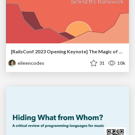
[RailsConf 2023 Opening Keynote] The Magic of Rails
eileencodes
31
10k