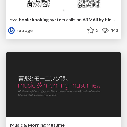
svc-hook: hooking system calls on ARM64 by binary rewriting
retrage
2
440
Music & Morning Musume