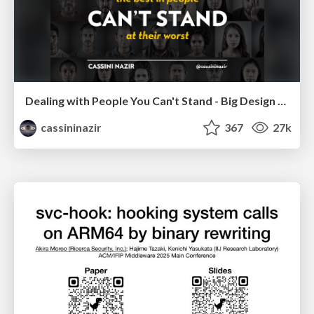
Dealing with People You Can't Stand - Big Design 2015
cassininazir
367
27k