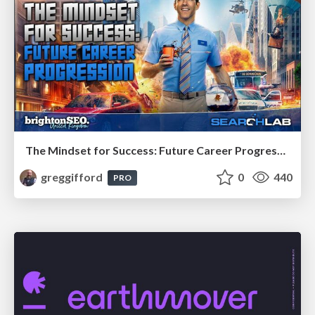
The Mindset for Success: Future Career Progression
greggifford
0
440
PRO