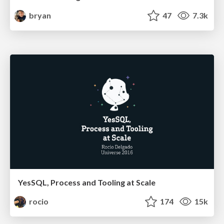
bryan
47
7.3k
YesSQL, Process and Tooling at Scale
rocio
174
15k