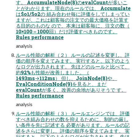
す。 AccumulateNode(8)のevalCountが多いこ
とがわかります。現在のルールでは、 Accumulate
は$o1/$o2の 組み合わせ毎に評価をしてしまってい
ますが、これは顧客毎の注文での最大価格を計算す
る目的のものな ので、本来は顧客毎に、注文の数（
10×100＝1000回）だけ評価すべきものです。
Rules performance
analysis
ルール性能の解析（２） ルールの記述を変更し、評
価の順序を変えてみます。 実行すると、以下のよう
なログが出力されます。 先ほどのルールと比べて、
約92%も性能が改善しました。（
1493ms→112ms） 但し、JoinNode(8)や、
EvalConditionNode(9)を見ると、まだ
evalCountが多く、改善の余地がありそうで す。
Rules performance
analysis
ルール性能の解析（３） ルールエンジンでは、評価
すべき組み合わせの数を抑えるために、制約の厳し
い条件を先に記述する 必要があります。ルールの記
述をさらに変更し、評価の順序を変えてみます。 実
行すると、以下のようなログが出力されます。 先ほ