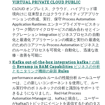
VIRTUAL PRIVATE CLOUD PUBLIC
CLOUD オンプレミス、クラウド、ハイブリッド環
境向けに 従来型またはクラウドネイティブアプリケ
ーショ ンの作成、実行、保守 Process Automation
Application Runtimes エンタープライズサービスネッ
トワー ク間のマイクロサービスの組み合わ せとイン
テグレーション Integration ビジネスプロセスの 自動
化と最適化 アプリケーションの構築と実行の 最適化
のためのコアツール Process Automation ビジネス上
のルールとプロセスを可視化・自動化し、迅速な改
修・改善を可能に
Kafka out-of-the-box integration kafkaとの統
合 Revamp in BAM Capabilities ビジネスの分析
とモニタリング機能の刷新 Rules
performance analysis ルールの性能分析 ルールユーザ
ーは、この新しいコンポーネントを使用して、ルー
ル実行中のボ トルネックの分析と識別をサポートで
きるようになりました。 Red Hat Process
Automation Manager は、kafkaと統合し、 ユーザー
がkafkaのトピックにイベントを送信するためのタス