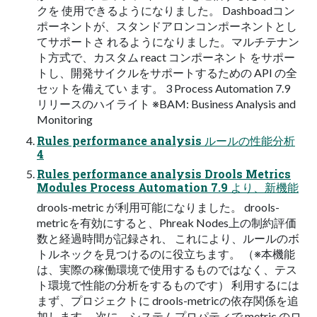
クを 使用できるようになりました。 Dashboadコン
ポーネントが、スタンドアロンコンポーネントとし
てサポートさ れるようになりました。マルチテナン
ト方式で、カスタム react コンポーネント をサポー
トし、開発サイクルをサポートするための API の全
セットを備えてい ます。 3 Process Automation 7.9
リリースのハイライト ※BAM: Business Analysis and
Monitoring
Rules performance analysis ルールの性能分析
4
Rules performance analysis Drools Metrics
Modules Process Automation 7.9 より、新機能
drools-metric が利用可能になりました。 drools-
metricを有効にすると、Phreak Nodes上の制約評価
数と経過時間が記録され、 これにより、ルールのボ
トルネックを見つけるのに役立ちます。 （※本機能
は、実際の稼働環境で使用するものではなく、テス
ト環境で性能の分析をするものです） 利用するには
まず、プロジェクトに drools-metricの依存関係を追
加します。 次に、システムプロパティで metric のロ