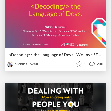
<Decoding/> the Language of Devs - We Love SEO 2024
nikkihalliwell
1
280