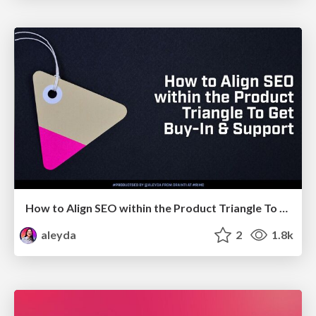
How to Align SEO within the Product Triangle To Get Buy-In & Support - #RIMC
aleyda
2
1.8k