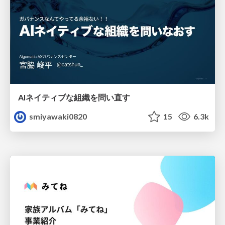
AIネイティブな組織を問い直す
smiyawaki0820
15
6.3k