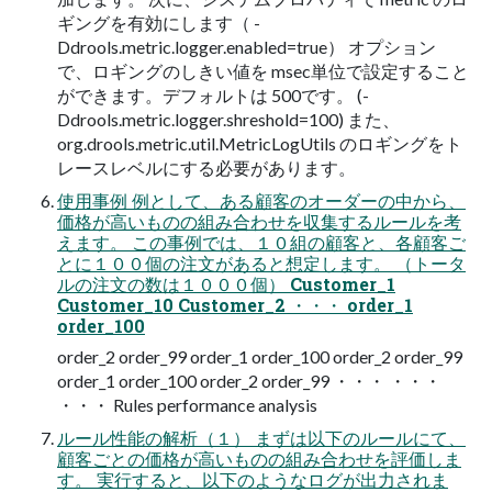
ギングを有効にします（ -
Ddrools.metric.logger.enabled=true） オプション
で、ロギングのしきい値を msec単位で設定すること
ができます。デフォルトは 500です。 (-
Ddrools.metric.logger.shreshold=100) また、
org.drools.metric.util.MetricLogUtils のロギングをト
レースレベルにする必要があります。
使用事例 例として、ある顧客のオーダーの中から、
価格が高いものの組み合わせを収集するルールを考
えます。 この事例では、１０組の顧客と、各顧客ご
とに１００個の注文があると想定します。 （トータ
ルの注文の数は１０００個） Customer_1
Customer_10 Customer_2 ・・・ order_1
order_100
order_2 order_99 order_1 order_100 order_2 order_99
order_1 order_100 order_2 order_99 ・・・ ・・・
・・・ Rules performance analysis
ルール性能の解析（１） まずは以下のルールにて、
顧客ごとの価格が高いものの組み合わせを評価しま
す。 実行すると、以下のようなログが出力されま