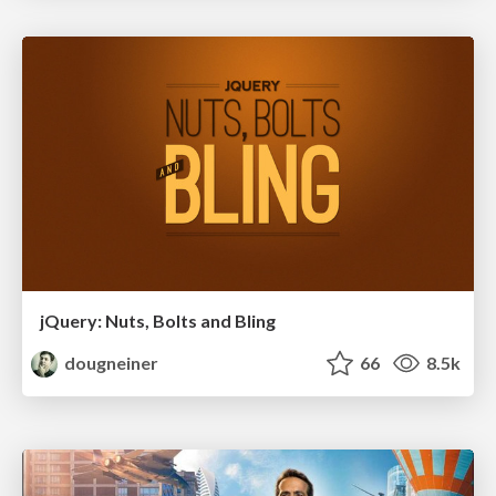
jQuery: Nuts, Bolts and Bling
dougneiner
66
8.5k