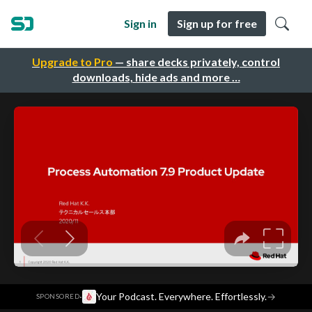
Sign in
Sign up for free
Upgrade to Pro
— share decks privately, control
downloads, hide ads and more …
·
Your Podcast. Everywhere. Effortlessly.
→
SPONSORED