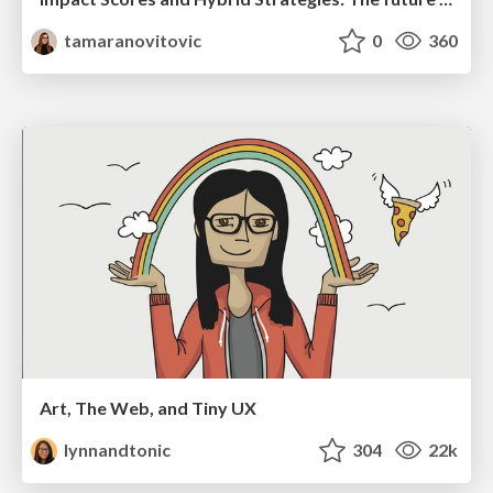
tamaranovitovic
0
360
Art, The Web, and Tiny UX
lynnandtonic
304
22k