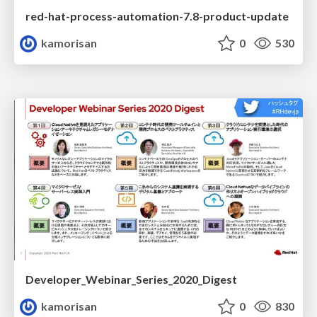
red-hat-process-automation-7.8-product-update
kamorisan
0
530
Developer_Webinar_Series_2020_Digest
kamorisan
0
830