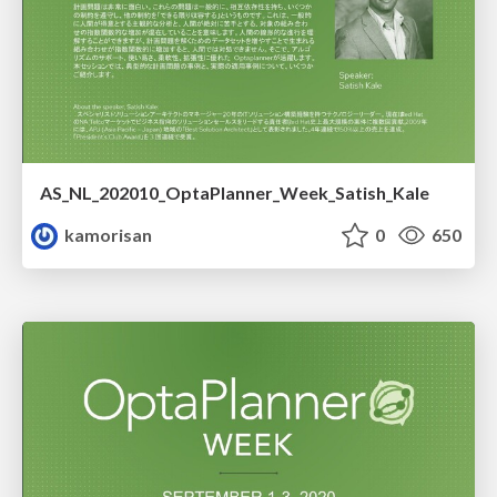
AS_NL_202010_OptaPlanner_Week_Satish_Kale
kamorisan
0
650