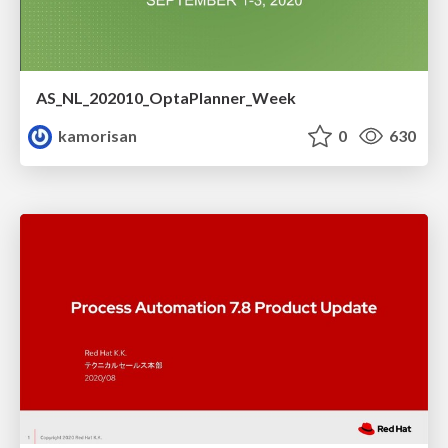
AS_NL_202010_OptaPlanner_Week
kamorisan
0
630