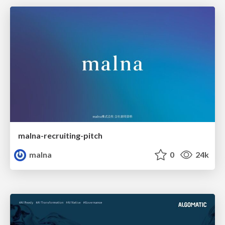
malna-recruiting-pitch
malna
0
24k