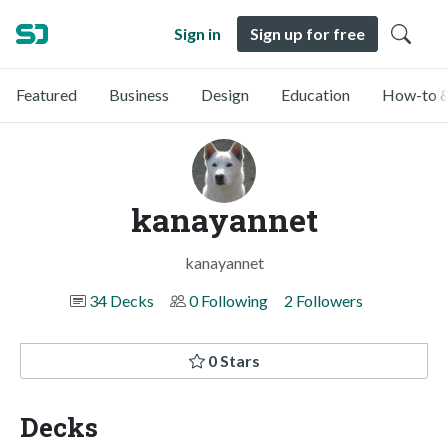
Sign in
Sign up for free
Featured
Business
Design
Education
How-to &
kanayannet
kanayannet
34 Decks
0 Following
2 Followers
0 Stars
Decks