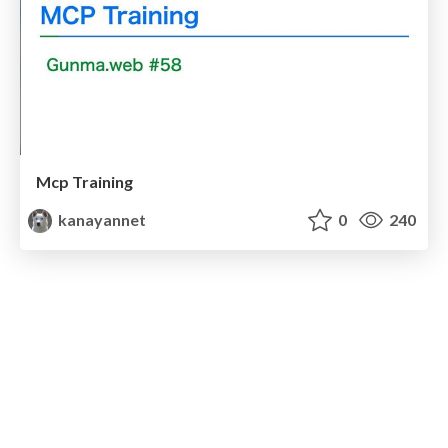
Mcp Training
kanayannet
0
240