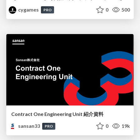
cygames
0
500
PRO
Contract One Engineering Unit 紹介資料
sansan33
0
19k
PRO