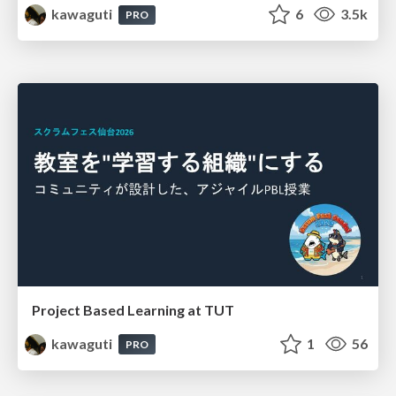
kawaguti
6
3.5k
PRO
Project Based Learning at TUT
kawaguti
1
56
PRO