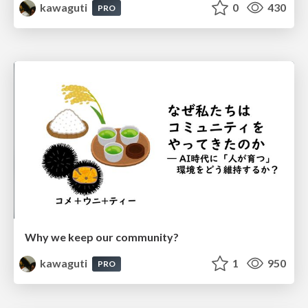
kawaguti
0
430
PRO
Why we keep our community?
kawaguti
1
950
PRO