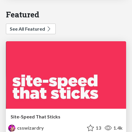
Featured
See All Featured
Site-Speed That Sticks
csswizardry
13
1.4k