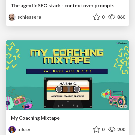
The agentic SEO stack - context over prompts
schlessera
0
860
My Coaching Mixtape
mlcsv
0
200