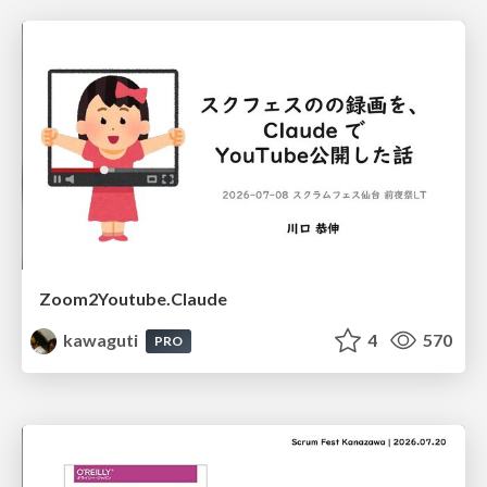
Zoom2Youtube.Claude
kawaguti
4
570
PRO