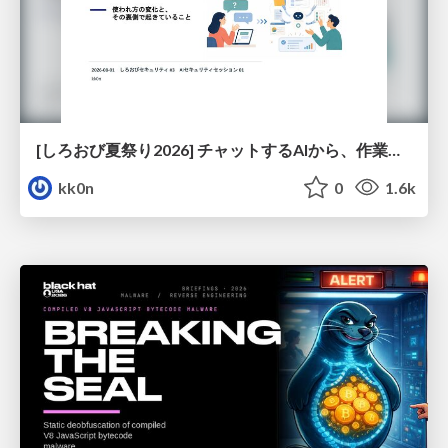
[しろおび夏祭り2026] チャットするAIから、作業するAIへ - 使われ方の変化と、その裏側で起きていること
kk0n
0
1.6k