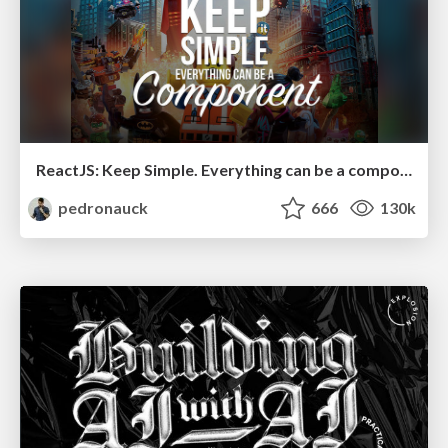
ReactJS: Keep Simple. Everything can be a component!
pedronauck
666
130k