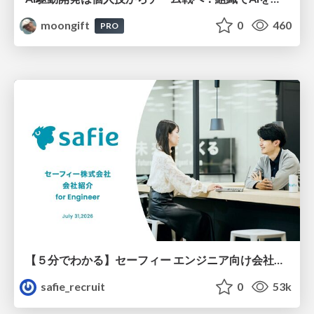
moongift
0
460
PRO
【５分でわかる】セーフィー エンジニア向け会社紹介
safie_recruit
0
53k