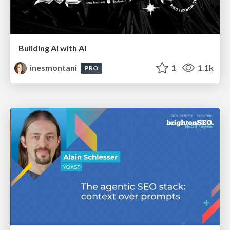
Building AI with AI
inesmontani
1
1.1k
PRO