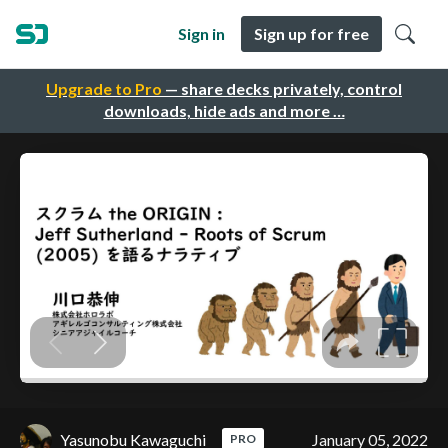
Sign in
Sign up for free
Upgrade to Pro
— share decks privately, control
downloads, hide ads and more …
Yasunobu Kawaguchi
January 05, 2022
PRO