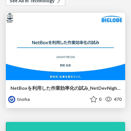
See All in Technology
NetBoxを利用した作業効率化の試み_NetDevNight4
tnoha
0
470