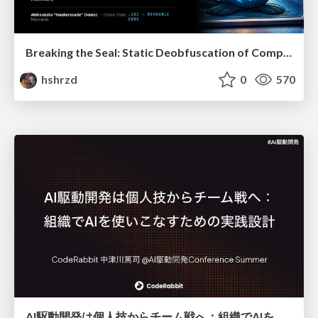
Breaking the Seal: Static Deobfuscation of Compiled V8 JavaScript Bytecode Malware
hshrzd
0
570
AI駆動開発は個人技からチーム戦へ：組織でAIを使いこなすための実践設計