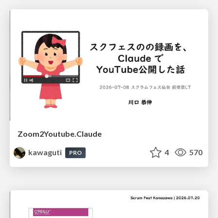
Zoom2Youtube.Claude
kawaguti
4
570
PRO