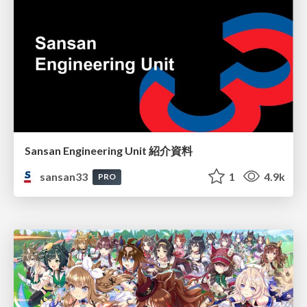
Sansan Engineering Unit 紹介資料
sansan33
1
4.9k
PRO