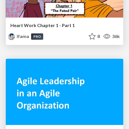
Heart Work Chapter 1 - Part 1
lfama
8
36k
PRO