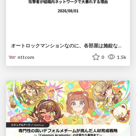
オートロックマンションなのに、各部屋は施錠なし！？ 攻撃者が組織内ネットワークで大暴れする理由 / The Front Door Is Locked, but the Rooms Are Wide Open: Why Attackers Move Freely Inside Enterprise Networks
nttcom
0
1.5k