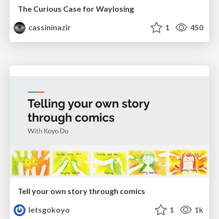
The Curious Case for Waylosing
cassininazir
1
450
Tell your own story through comics
letsgokoyo
1
1k