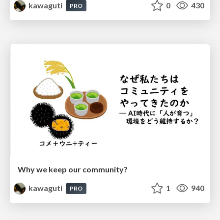
kawaguti
0
430
PRO
Why we keep our community?
kawaguti
1
940
PRO