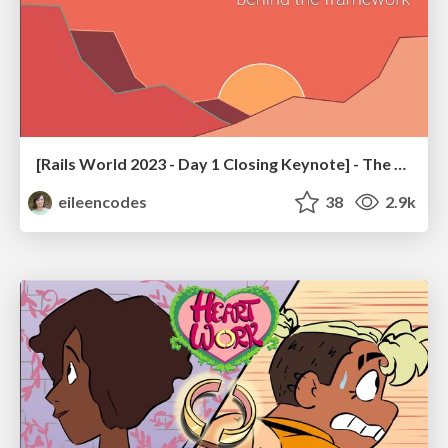
[Rails World 2023 - Day 1 Closing Keynote] - The Magic of Rails
eileencodes
38
2.9k