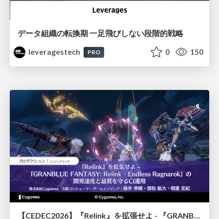
データ組織の転換期 一足飛びしない段階的戦略
leveragestech
0
150
PRO
【CEDEC2026】『Relink』を拡張せよ - 『GRANBLUE FANTASY: Relink - Endless Ragnarok』の開発速度と品質を守るCI運用