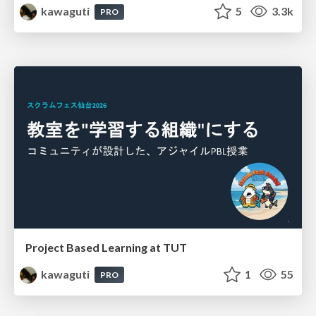
kawaguti
5
3.3k
PRO
Project Based Learning at TUT
kawaguti
1
55
PRO