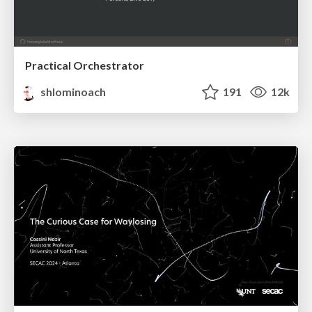
Practical Orchestrator
shlominoach
191
12k