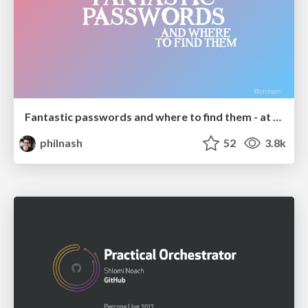
Fantastic passwords and where to find them - at NoRuKo
philnash
52
3.8k