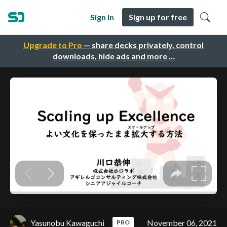
Sign in
Sign up for free
Upgrade to Pro
— share decks privately, control
downloads, hide ads and more …
Yasunobu Kawaguchi
November 06, 2021
PRO