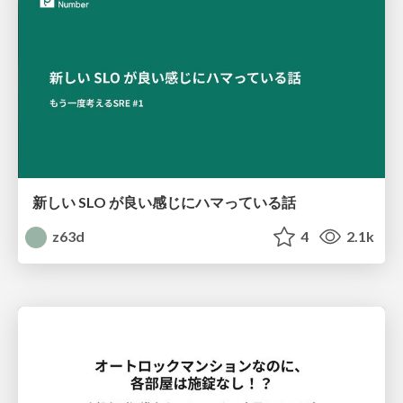
新しい SLO が良い感じにハマっている話
z63d
4
2.1k