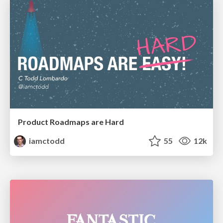
Product Roadmaps are Hard
iamctodd
55
12k