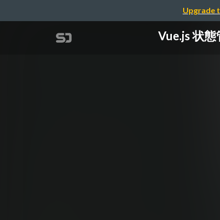
Upgrade t
Vue.js 状