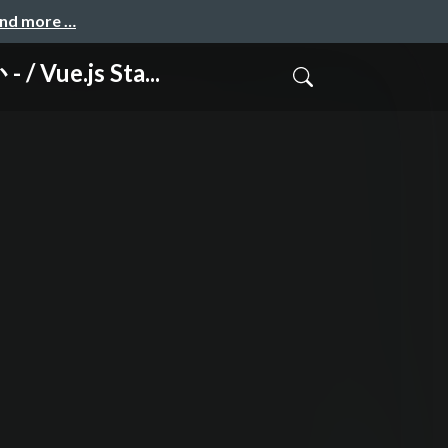
and more …
e.js Sta...