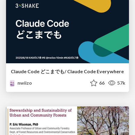
Claude Code どこまでも/ Claude Code Everywhere
nwiizo
66
57k