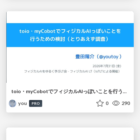
toio・myCobotでフィジカルAIっぽいことを行うための検討（とりあえず調査） / フィジカルAI LT（IoTLTによる開催）
you
0
290
PRO