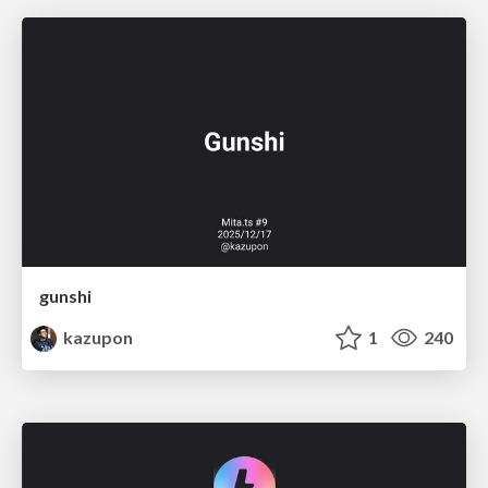
gunshi
kazupon
1
240