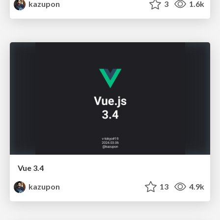
kazupon
3
1.6k
Vue 3.4
kazupon
13
4.9k