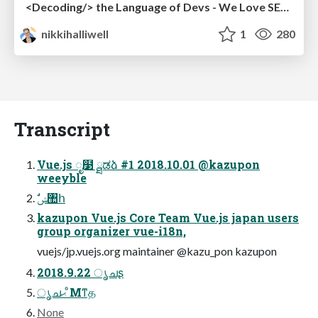
<Decoding/> the Language of Devs - We Love SEO 2024
nikkihalliwell
1
280
Transcript
Vue.js ೖ໳ ྠಡձ #1 2018.10.01 @kazupon
weeyble
ࣗݾ঺հ
kazupon Vue.js Core Team Vue.js japan users
group organizer vue-i18n,
vuejs/jp.vuejs.org maintainer @kazu_pon kazupon
2018.9.22 ൃചʂ
ൃചޙ ͦΜͳத
None