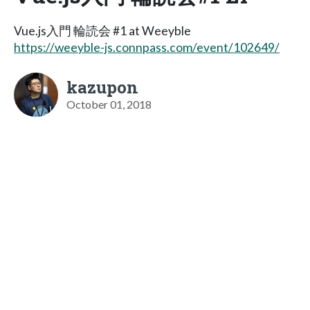
Vue.js入門 輪読会 #1 at Weeyble
https://weeyble-js.connpass.com/event/102649/
kazupon
October 01, 2018