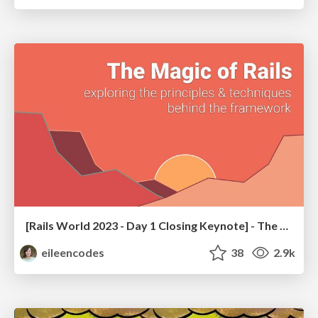
[Rails World 2023 - Day 1 Closing Keynote] - The Magic of Rails
eileencodes
38
2.9k