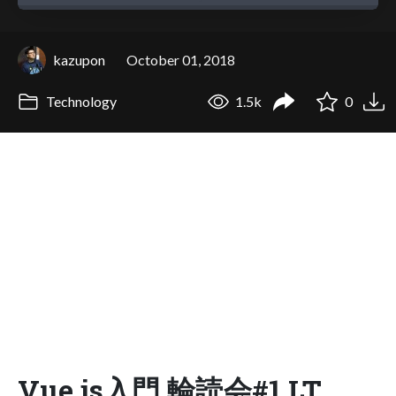
kazupon
October 01, 2018
Technology
1.5k
0
Vue.js入門 輪読会#1 LT