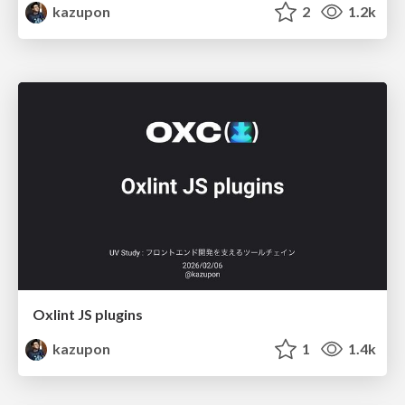
kazupon
2
1.2k
Oxlint JS plugins
kazupon
1
1.4k