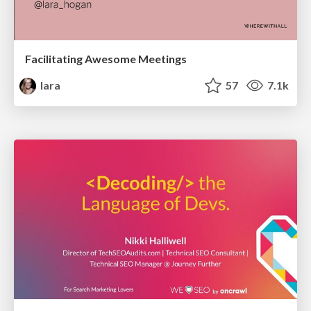
Facilitating Awesome Meetings
lara
57
7.1k