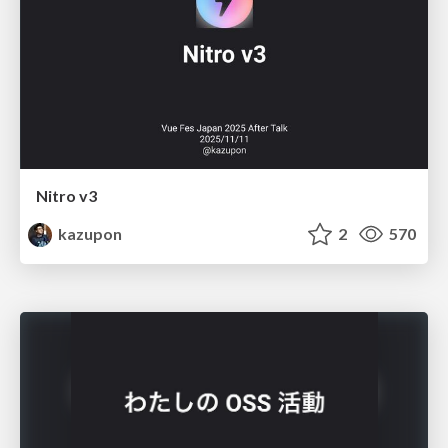
Nitro v3
kazupon
2
570