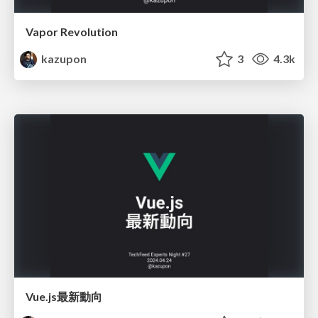
Vapor Revolution
kazupon
3
4.3k
Vue.js最新動向