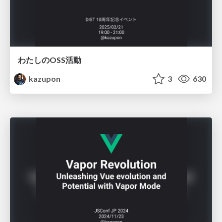
わたしのOSS活動
kazupon
3
630