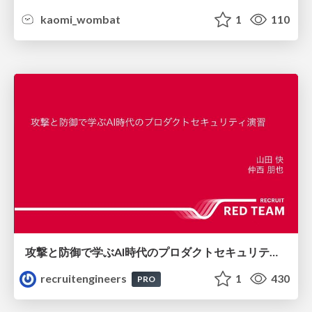
kaomi_wombat
1
110
攻撃と防御で学ぶAI時代のプロダクトセキュリティ演習
recruitengineers
1
430
PRO