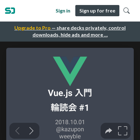
Sign in
Sign up for free
Upgrade to Pro
— share decks privately, control
downloads, hide ads and more …