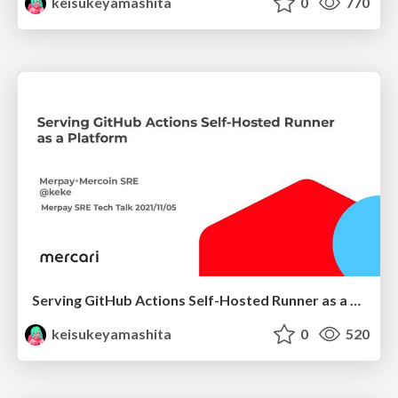
keisukeyamashita
0
770
Serving GitHub Actions Self-Hosted Runner as a Platform (Part 1: Introduction)
keisukeyamashita
0
520