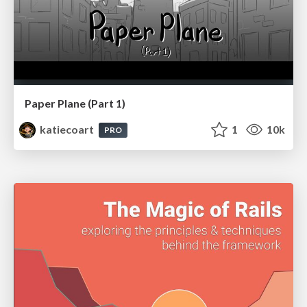
Paper Plane (Part 1)
katiecoart
1
10k
PRO