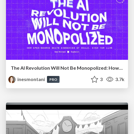
The AI Revolution Will Not Be Monopolized: How open-source beats economies of scale, even for LLMs
inesmontani
3
3.7k
PRO