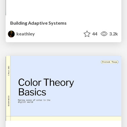
Building Adaptive Systems
keathley
44
3.2k