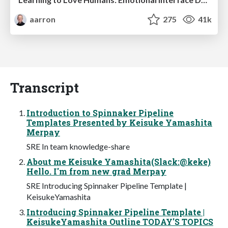
aarron
275
41k
Transcript
Introduction to Spinnaker Pipeline
Templates Presented by Keisuke Yamashita
Merpay
SRE In team knowledge-share
About me Keisuke Yamashita(Slack:@keke)
Hello. I'm from new grad Merpay
SRE Introducing Spinnaker Pipeline Template |
KeisukeYamashita
Introducing Spinnaker Pipeline Template |
KeisukeYamashita Outline TODAY'S TOPICS