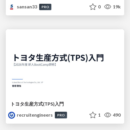
sansan33
0
19k
PRO
トヨタ⽣産⽅式(TPS)⼊⾨
recruitengineers
1
490
PRO