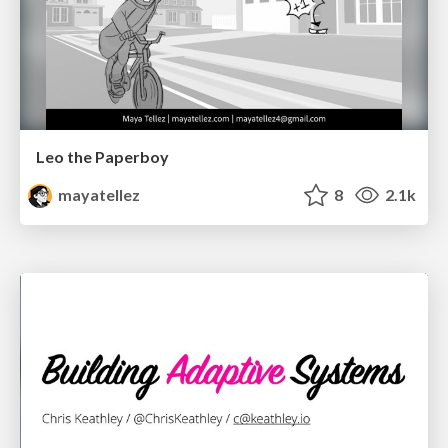
Leo the Paperboy
mayatellez
8
2.1k