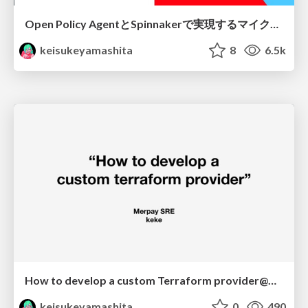
Open Policy AgentとSpinnakerで実現するマイクロサービスの安全な継続的デリバリー
keisukeyamashita
8
6.5k
How to develop a custom Terraform provider@Merpay SRE Tech Talk
keisukeyamashita
0
490