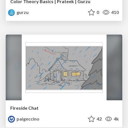
Color Theory Basics | Prateek | Gurzu
gurzu
0
410
Fireside Chat
paigeccino
42
4k