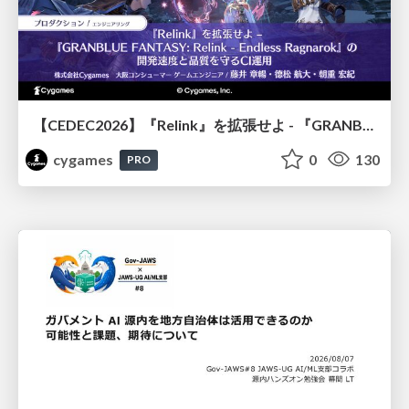
【CEDEC2026】『Relink』を拡張せよ - 『GRANBLUE FANTASY: Relink - Endless Ragnarok』の開発速度と品質を守るCI運用
cygames
0
130
PRO