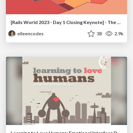
[Rails World 2023 - Day 1 Closing Keynote] - The Magic of Rails
eileencodes
38
2.9k
Learning to Love Humans: Emotional Interface Design