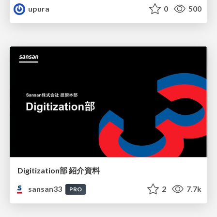
upura
0
500
Digitization部 紹介資料
sansan33
2
7.7k
PRO