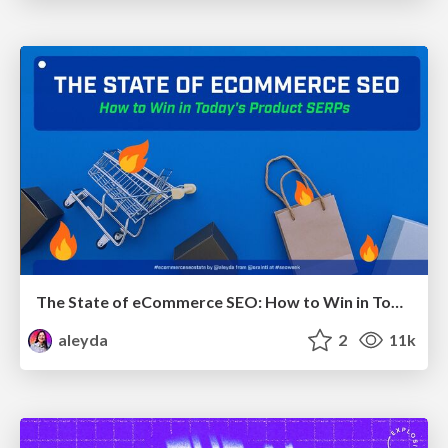
The State of eCommerce SEO: How to Win in Today's Products SERPs - #SEOweek
aleyda
2
11k