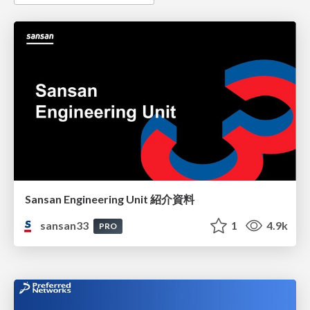
Sansan Engineering Unit 紹介資料
sansan33
1
4.9k
PRO