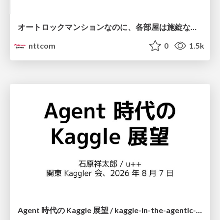
オートロックマンションなのに、各部屋は施錠なし！？ 攻撃者が組織内ネットワークで大暴れする理由 / The Front Door Is Locked, but the Rooms Are Wide Open: Why Attackers Move Freely Inside Enterprise Networks
nttcom
0
1.5k
Agent 時代の Kaggle 展望 / kaggle-in-the-agentic-era