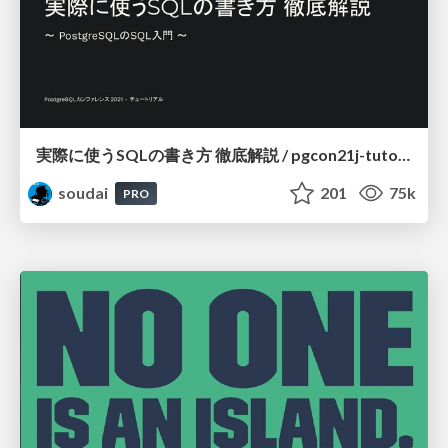
実際に使うSQLの書き方 徹底解説 / pgcon21j-tutorial
soudai
201
75k
PRO