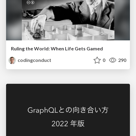
Ruling the World: When Life Gets Gamed
codingconduct
0
290