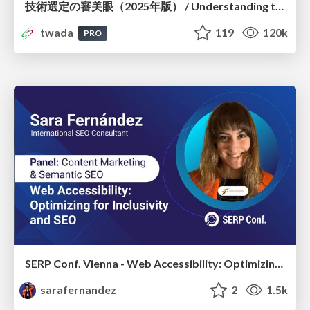
技術選定の審美眼（2025年版） / Understanding the Spiral of Technologies 2025 edition
twada
119
120k
PRO
SERP Conf. Vienna - Web Accessibility: Optimizing for Inclusivity and SEO
sarafernandez
2
1.5k