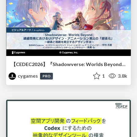
【CEDEC2026】『Shadowverse: Worlds Beyond』続編開発におけるUIデザイン・アニメーション演出の「超進化」 ～継承と挑戦を両立するデザイン手法～
cygames
1
3.8k
PRO