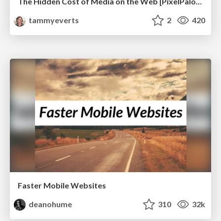
The Hidden Cost of Media on the Web [PixelPalooza 2025]
tammyeverts
2
420
Faster Mobile Websites
deanohume
310
32k