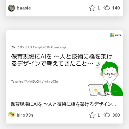
baasie
1
140
保育現場にAIを 〜人と技術に橋を架けるデザインで考えてきたこと〜 uiuxcamp2026-hoiku-ai-design
hiro93n
1
360