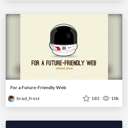
For a Future-Friendly Web
brad_frost
183
10k