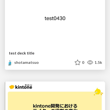
test deck title
shotamatsuo
0
1.5k