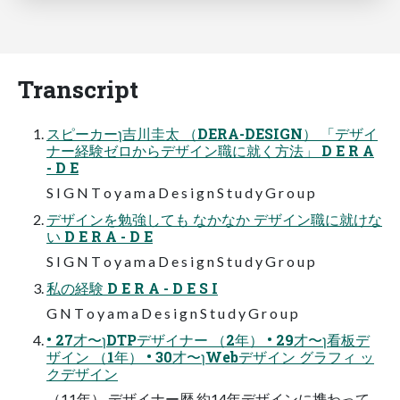
Transcript
スピーカーɿ吉川圭太 （DERA-DESIGN） 「デザイ
ナー経験ゼロからデザイン職に就く方法」 D E R A
- D E
S I G N T o y a m a D e s i g n S t u d y G r o u p
デザインを勉強しても なかなか デザイン職に就けな
い D E R A - D E
S I G N T o y a m a D e s i g n S t u d y G r o u p
私の経験 D E R A - D E S I
G N T o y a m a D e s i g n S t u d y G r o u p
• 27才〜ɿDTPデザイナー （2年） • 29才〜ɿ看板デ
ザイン （1年） • 30才〜ɿWebデザイン グラフィ ッ
クデザイン
（11年） デザイナー歴 約14年デザインに携わって