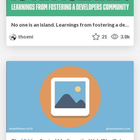
No one is an island. Learnings from fostering a developers community.
thoeni
21
3.8k