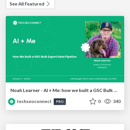
See All Featured
Noah Learner - AI + Me: how we built a GSC Bulk Export data pipeline
techseoconnect
0
340
PRO