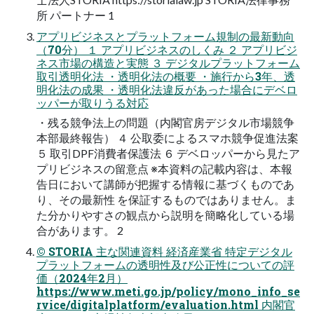
所 パートナー 1
アプリビジネスとプラットフォーム規制の最新動向
（70分） １ アプリビジネスのしくみ ２ アプリビジ
ネス市場の構造と実態 ３ デジタルプラットフォーム
取引透明化法 ・透明化法の概要 ・施行から3年、透
明化法の成果 ・透明化法違反があった場合にデベロ
ッパーが取りうる対応
・残る競争法上の問題（内閣官房デジタル市場競争
本部最終報告） ４ 公取委によるスマホ競争促進法案
５ 取引DPF消費者保護法 ６ デベロッパーから見たア
プリビジネスの留意点 ※本資料の記載内容は、本報
告日において講師が把握する情報に基づくものであ
り、その最新性 を保証するものではありません。ま
た分かりやすさの観点から説明を簡略化している場
合があります。 2
© STORIA 主な関連資料 経済産業省 特定デジタル
プラットフォームの透明性及び公正性についての評
価（2024年2月）
https://www.meti.go.jp/policy/mono_info_se
rvice/digitalplatform/evaluation.html 内閣官