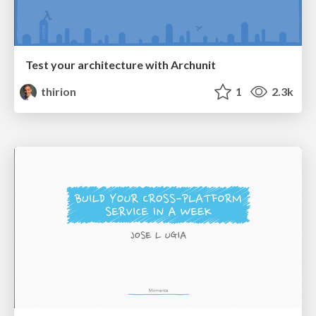
Test your architecture with Archunit
thirion
1
2.3k