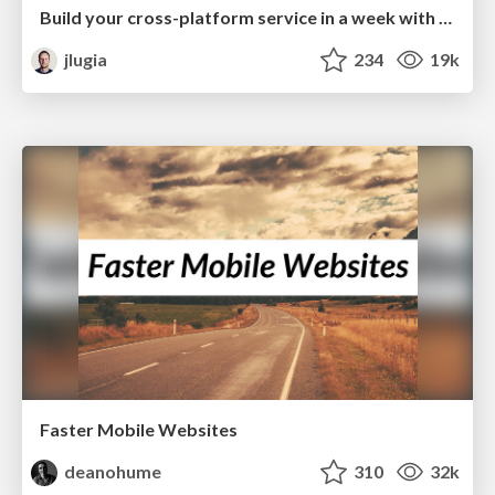
Build your cross-platform service in a week with App Engine
jlugia
234
19k
Faster Mobile Websites
deanohume
310
32k