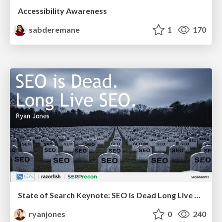
Accessibility Awareness
sabderemane
1
170
State of Search Keynote: SEO is Dead Long Live SEO
ryanjones
0
240