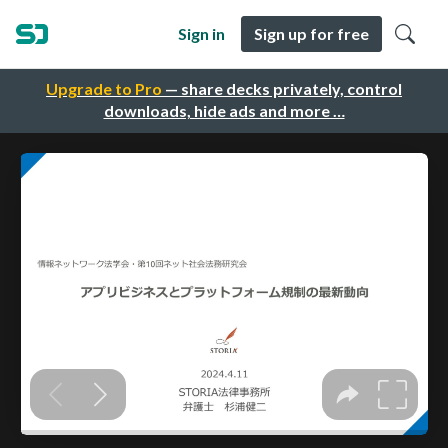
Sign in
Sign up for free
Upgrade to Pro
— share decks privately, control
downloads, hide ads and more …