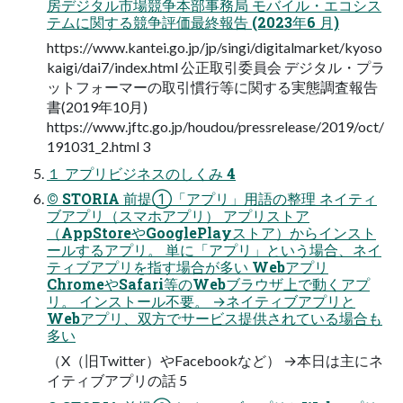
房デジタル市場競争本部事務局 モバイル・エコシス
テムに関する競争評価最終報告 (2023年6 月)
https://www.kantei.go.jp/jp/singi/digitalmarket/kyoso
kaigi/dai7/index.html 公正取引委員会 デジタル・プラ
ットフォーマーの取引慣行等に関する実態調査報告
書(2019年10月)
https://www.jftc.go.jp/houdou/pressrelease/2019/oct/
191031_2.html 3
１ アプリビジネスのしくみ 4
© STORIA 前提①「アプリ」用語の整理 ネイティ
ブアプリ（スマホアプリ） アプリストア
（AppStoreやGooglePlayストア）からインスト
ールするアプリ。 単に「アプリ」という場合、ネイ
ティブアプリを指す場合が多い Webアプリ
ChromeやSafari等のWebブラウザ上で動くアプ
リ。 インストール不要。 →ネイティブアプリと
Webアプリ、双方でサービス提供されている場合も
多い
（X（旧Twitter）やFacebookなど） →本日は主にネ
イティブアプリの話 5