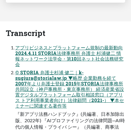
Transcript
アプリビジネスとプラットフォーム規制の最新動向
2024.4.11 STORIA法律事務所 弁護士 杉浦健二 情
報ネットワーク法学会・第10回ネット社会法務研究
会
© STORIA 弁護士杉浦 健二｜
k-
sugiura@storialaw.jp
▼略歴 企業勤務を経て
2007年より弁護士登録 2015年STORIA法律事務所
共同設立（神戸事務所・東京事務所） 経済産業省設
置デジタルプラットフォーム取引相談窓口（アプリ
ス トア利用事業者向け）法律顧問（2021-） ▼本セ
ミナーに関連する著作等
『新アプリ法務ハンドブック』(共編著、日本加除出
版、2022年) 『AIプロファイリングの法律問題─AI時
代の個人情報・プライバ シー』（共編著、商事法