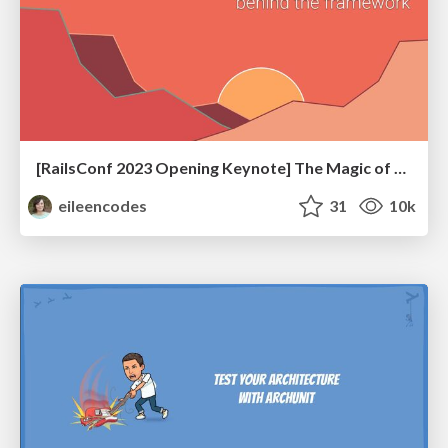
[RailsConf 2023 Opening Keynote] The Magic of Rails
eileencodes
31
10k