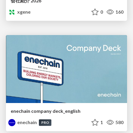
会社紹介 2026
xgene
0
160
enechain company deck_english
enechain
1
580
PRO