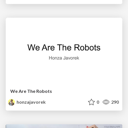
We Are The Robots
honzajavorek
0
290