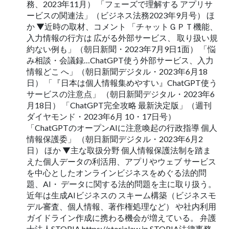
務、2023年11月） 「フェーズで理解する アプリサ
ービスの関連法」（ビジネス法務2023年9月号） ほ
か ▼近時の取材、コメント 「チャットＧＰＴ機能、
入力情報の行方は 広がる外部サービス、 取り扱い規
約ない例も」（朝日新聞・2023年7月9日1面） 「悩
み相談・会議録…ChatGPT使う外部サービス、入力
情報どこ へ」（朝日新聞デジタル・2023年6月18
日） 「『日本は個人情報集めやすい』ChatGPT使う
サービスの注意点」 （朝日新聞デジタル・2023年6
月18日） 「ChatGPT完全攻略 最新決定版」（週刊
ダイヤモンド・2023年6月 10・17日号）
「ChatGPTのオープンAIに注意喚起の行政指導 個人
情報保護委」 （朝日新聞デジタル・2023年6月2
日） ほか ▼主な取扱分野 個人情報保護法制を踏ま
えた個人データの利活用、アプリやウェブ サービス
を中心としたオンラインビジネスをめぐる法的問
題、AI・ データに関する法的問題を主に取り扱う。
近年は生成AIビジネスの スキーム構築（ビジネスモ
デル審査、個人情報、著作権処理など） や社内利用
ガイドライン作成に携わる機会が増えている。 弁護
士法人STORIA https://storialaw.jp STORIA法律事務