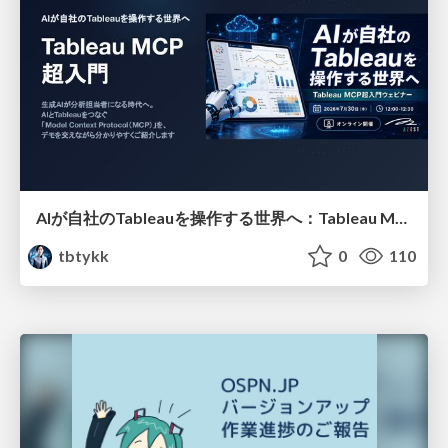
AIが自社のTableauを操作する世界へ：Tableau MCP超入門
tbtykk
0
110