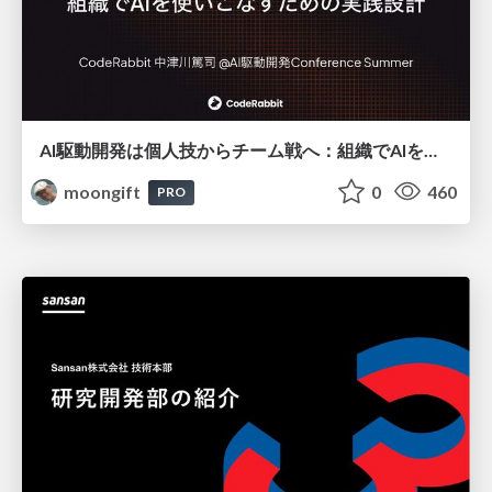
AI駆動開発は個人技からチーム戦へ：組織でAIを使いこなすための実践設計
moongift
0
460
PRO