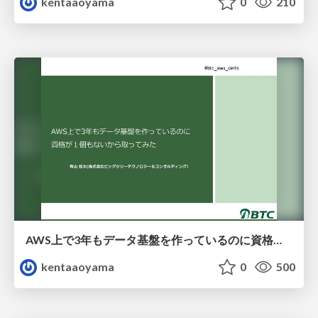
kentaaoyama
0
210
AWS上で3年もデータ基盤を作っているのに 資格が１個もないから取ってみた
kentaaoyama
0
500