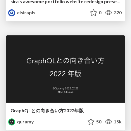
sira's awesome portfolio website redesign presentation
elsirapls
0
320
GraphQLとの向き合い方2022年版
quramy
50
15k