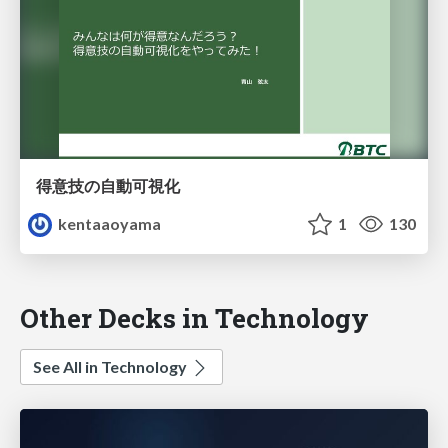
得意技の自動可視化
kentaaoyama
1
130
Other Decks in Technology
See All in Technology