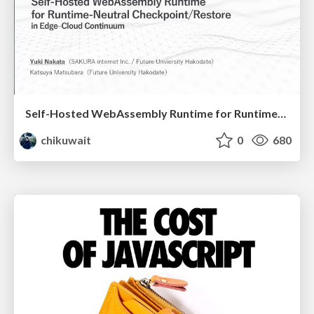
Self-Hosted WebAssembly Runtime for Runtime-Neutral Checkpoint/Restore in Edge–Cloud Continuum
chikuwait
0
680