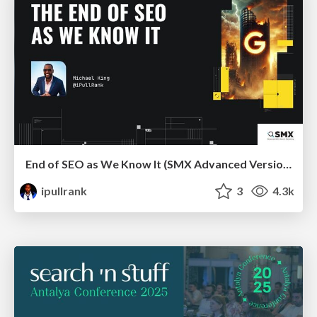
End of SEO as We Know It (SMX Advanced Version)
ipullrank
3
4.3k