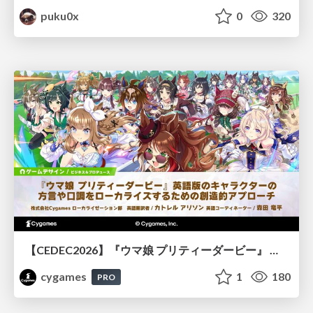
puku0x
0
320
【CEDEC2026】『ウマ娘 プリティーダービー』 英語版のキャラクターの方言や口調をローカライズするための創造的アプローチ
cygames
1
180
PRO