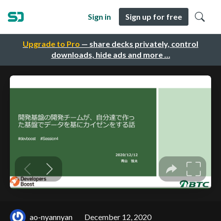
Sign in
Sign up for free
Upgrade to Pro
— share decks privately, control
downloads, hide ads and more …
ao-nyannyan
December 12, 2020