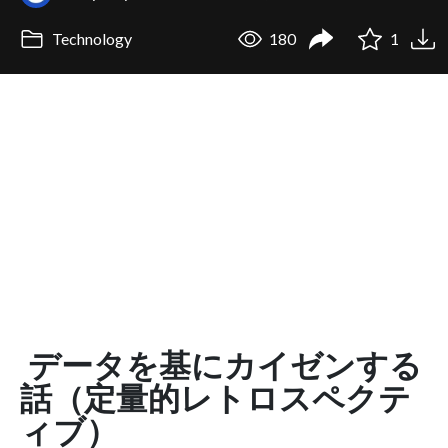
Technology
180
1
データを基にカイゼンする
話（定量的レトロスペクテ
ィブ）