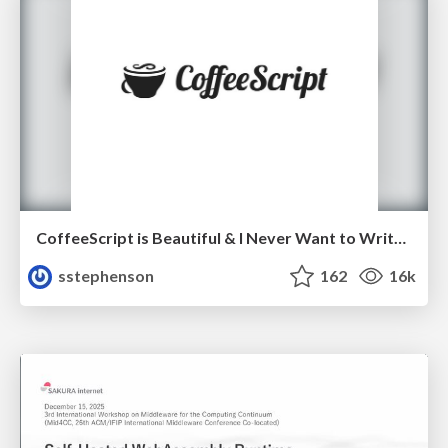
CoffeeScript is Beautiful & I Never Want to Write Plain JavaScript Again
sstephenson
162
16k