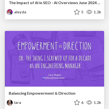
The Impact of AI in SEO - AI Overviews June 2024 Edition
aleyda
5
1.2k
Balancing Empowerment & Direction
lara
6
1.2k