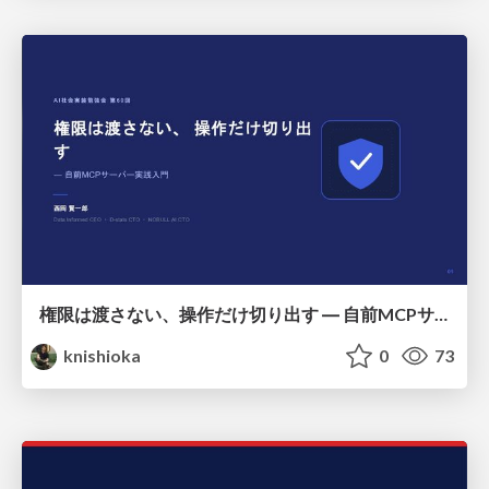
権限は渡さない、操作だけ切り出す ― 自前MCPサーバー実践入門
knishioka
0
73