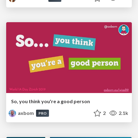
So, you think you're a good person
axbom
2
2.1k
PRO