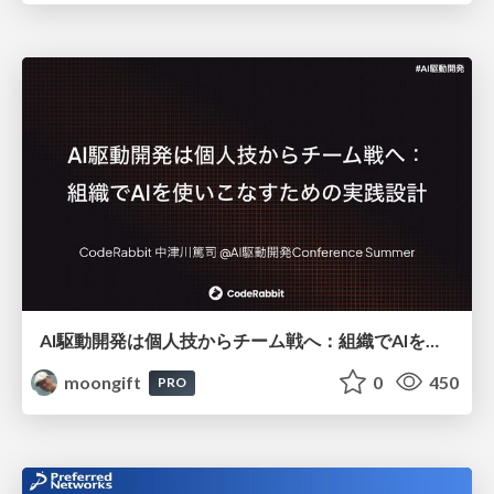
AI駆動開発は個人技からチーム戦へ：組織でAIを使いこなすための実践設計
moongift
0
450
PRO