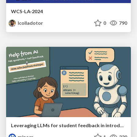
WCS-LA-2024
lcolladotor
0
790
Leveraging LLMs for student feedback in introductory data science courses - posit::conf(2025)
minecr
1
330