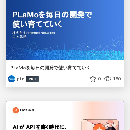
PLaMoを毎日の開発で使い育てていく
pfn
0
180
PRO