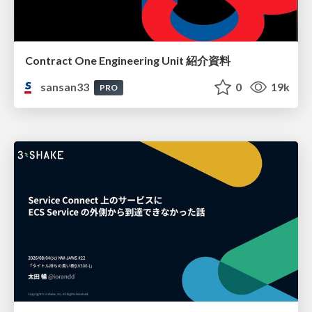
Contract One Engineering Unit 紹介資料
sansan33
0
19k
PRO