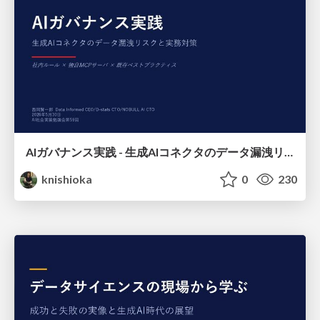
AIガバナンス実践 - 生成AIコネクタのデータ漏洩リスクと実務対策
knishioka
0
230