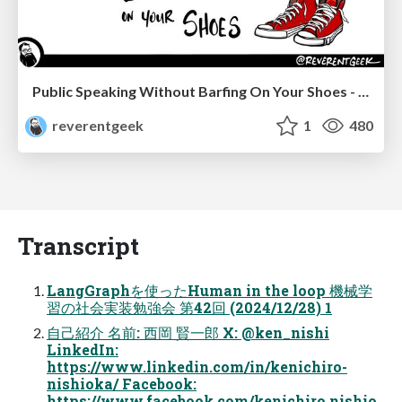
Public Speaking Without Barfing On Your Shoes - THAT 2023
reverentgeek
1
480
Transcript
LangGraphを使ったHuman in the loop 機械学
習の社会実装勉強会 第42回 (2024/12/28) 1
自己紹介 名前: 西岡 賢一郎 X: @ken_nishi
LinkedIn:
https://www.linkedin.com/in/kenichiro-
nishioka/ Facebook:
https://www.facebook.com/kenichiro.nishio