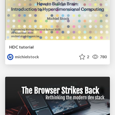
HDC tutorial
michielstock
2
780