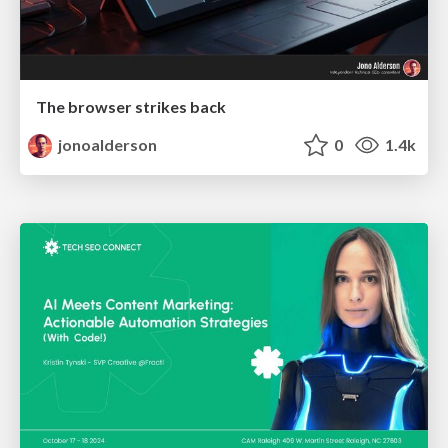
The browser strikes back
jonoalderson
0
1.4k