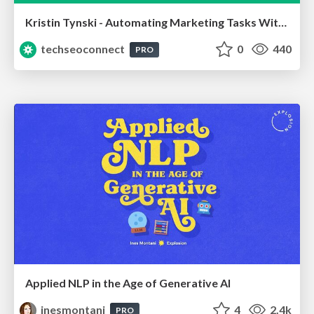
Kristin Tynski - Automating Marketing Tasks With AI
techseoconnect
0
440
PRO
Applied NLP in the Age of Generative AI
inesmontani
4
2.4k
PRO