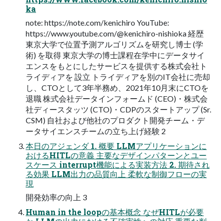
ka
note: https://note.com/kenichiro YouTube:
https://www.youtube.com/@kenichiro-nishioka 経歴
東京大学で位置予測アルゴリズムを研究し博士 (学
術) を取得 東京大学の博士課程在学中にデータサイ
エンスをもとにしたサービスを提供する株式会社ト
ライディアを 設立 トライディアを別のIT会社に売却
し、CTOとして3年半務め、2021年10月末にCTOを
退職 株式会社データインフォームド (CEO)・株式会
社ディースタッツ (CTO)・CDPのスタートアップ (Sr.
CSM) 自社および他社のプロダクト開発チーム・デ
ータサイエンスチームの立ち上げ経験 2
本日のアジェンダ 1. 概要 LLMアプリケーションに
おけるHITLの意義 主要なデザインパターンとユー
スケース interrupt機能による実装方法 2. 期待され
る効果 LLM出力の品質向上 柔軟な制御フローの実
現
開発効率の向上 3
Human in the loopの基本概念 なぜHITLが必要