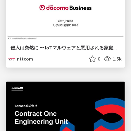
侵入は突然に 〜 IoTマルウェアと悪用される家庭の機器 ～ / When Intrusion Strikes: IoT Malware and the Abuse of Home Devices
nttcom
0
1.5k