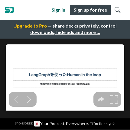
Sign in
Sign up for free
Upgrade to Pro
— share decks privately, control
downloads, hide ads and more …
·
Your Podcast. Everywhere. Effortlessly.
→
SPONSORED