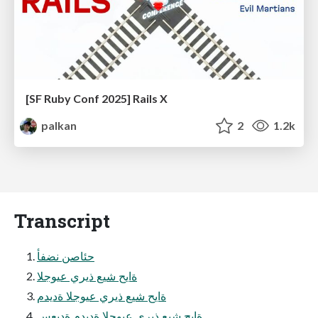
[SF Ruby Conf 2025] Rails X
palkan
2
1.2k
Transcript
حئاصن نضفأ
ةايح شيع ذيري عيوجلا
ةايح شيع ذيري عيوجلا ةديدم
ةايح شيع ذيري عيوجلا ةديدم ةديعس