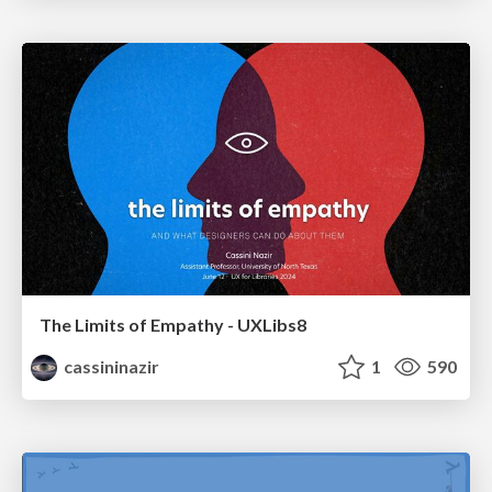
The Limits of Empathy - UXLibs8
cassininazir
1
590