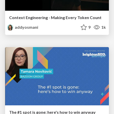
Context Engineering - Making Every Token Count
addyosmani
9
1k
The #1 spot is gone: here's how to win anyway