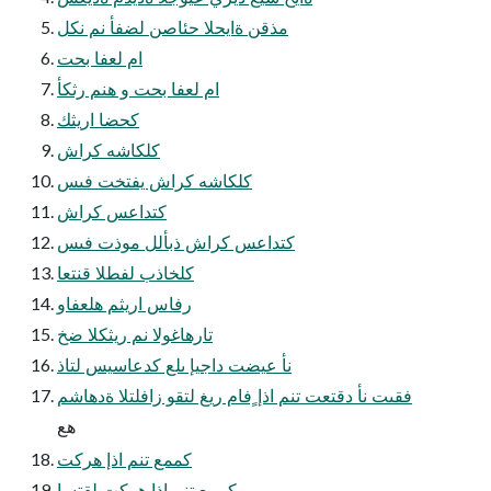
مذقن ةايحلا حئاصن لضفأ نم نكل
ام لعفا بحت
ام لعفا بحت و هنم رثكأ
كحضا اريثك
كلكاشه كراش
كلكاشه كراش يفتخت فىس
كتداعس كراش
كتداعس كراش ذبألل موذت فىس
كلخاذب لفطلا قنتعا
رفاس اريثم هلعفاو
تارهاغولا نم ريثكلا ضخ
نأ عيضت داجيإ ىلع كدعاسيس لتاذ
فقىت نأ دقتعت تنم اذإ ٍفام ريغ لتقو زافلتلا ةدهاشم
هع
كممع تنم اذإ هركت
كممع تنم اذإ هركت لقتسا