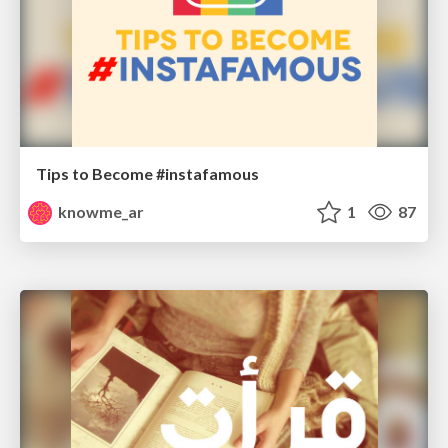
Tips to Become #instafamous
knowme_ar
1
87