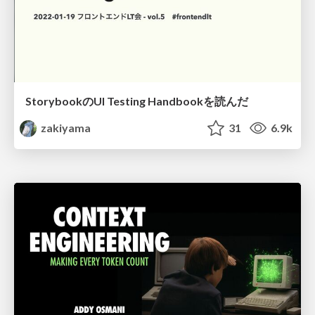
StorybookのUI Testing Handbookを読んだ
zakiyama
31
6.9k