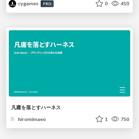
cygames
0
410
PRO
凡庸を落とすハーネス
hiromimaeo
1
750