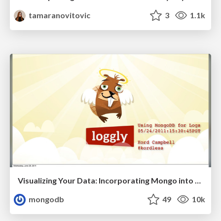
tamaranovitovic
3
1.1k
Visualizing Your Data: Incorporating Mongo into Loggly Infrastructure
mongodb
49
10k