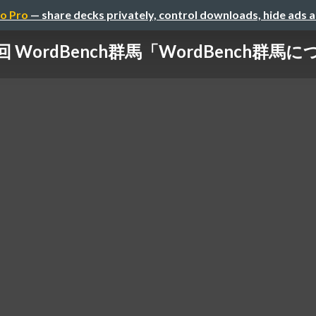
o Pro
— share decks privately, control downloads, hide ads 
回 WordBench群馬「WordBench群馬