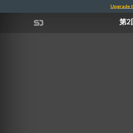
Upgrade t
第2