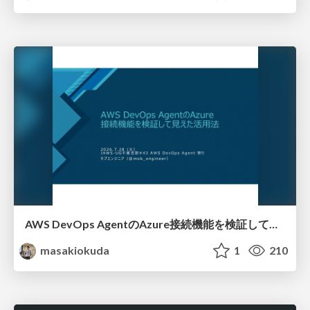
AWS DevOps AgentのAzure接続機能を検証して見えた活用法／Use Cases Verified for the AWS DevOps Agent's Azure Connectivity Feature
masakiokuda
1
210