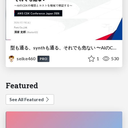
型も通る、synthも通る、それでも危ない 〜AIのCDKの権限とコストを機械で検証する〜 / It Passes Type Checks, It Passes Synth Checks, but It’s Still Risky — Automatically Verifying Permissions and Costs in AI’s CDK —
seike460
1
530
PRO
Featured
See All Featured