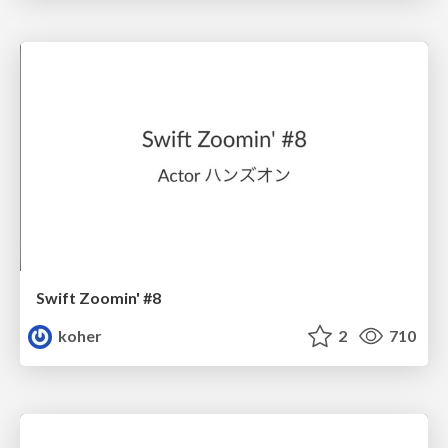
Swift Zoomin' #8
koher
2
710