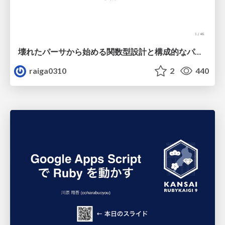
壊れたパーサから始める関数型設計と構成的なパーサ #fp_matsuri
raiga0310
2
440