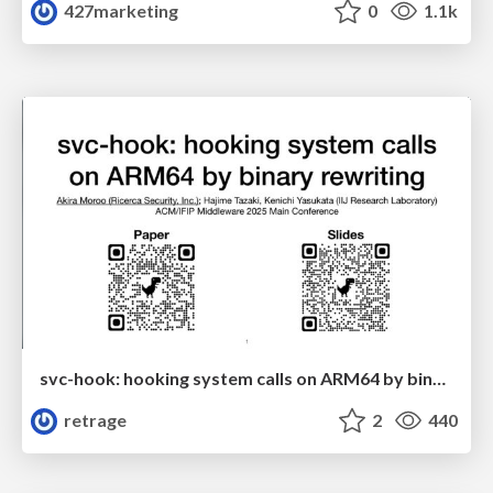
427marketing
0
1.1k
svc-hook: hooking system calls on ARM64 by binary rewriting
retrage
2
440