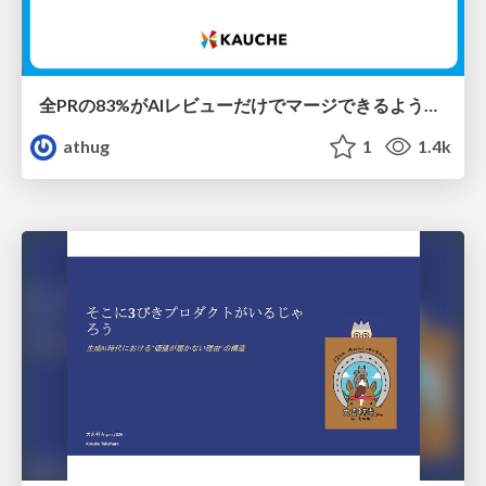
全PRの83%がAIレビューだけでマージできるようになった開発組織はその後どうなったか
athug
1
1.4k