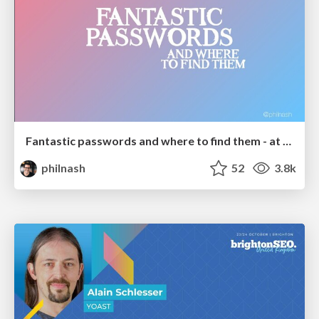
Fantastic passwords and where to find them - at NoRuKo
philnash
52
3.8k