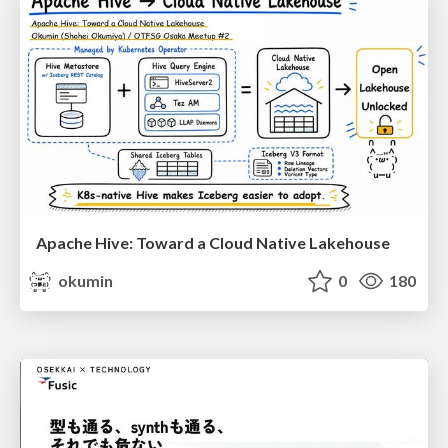
Apache Hive: Toward a Cloud Native Lakehouse
okumin
0
180