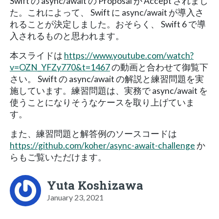
Swift の async/await の Proposal が Accept されまし
た。これによって、 Swift に async/await が導入さ
れることが決定しました。おそらく、 Swift 6 で導
入されるものと思われます。
本スライドは
https://www.youtube.com/watch?
v=OZN_YFZy770&t=1467
の動画と合わせて御覧下
さい。 Swift の async/await の解説と練習問題を実
施しています。練習問題は、実務で async/await を
使うことになりそうなケースを取り上げていま
す。
また、練習問題と解答例のソースコードは
https://github.com/koher/async-await-challenge
か
らもご覧いただけます。
Yuta Koshizawa
January 23, 2021