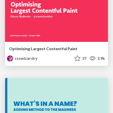
Optimising Largest Contentful Paint
csswizardry
37
3.9k