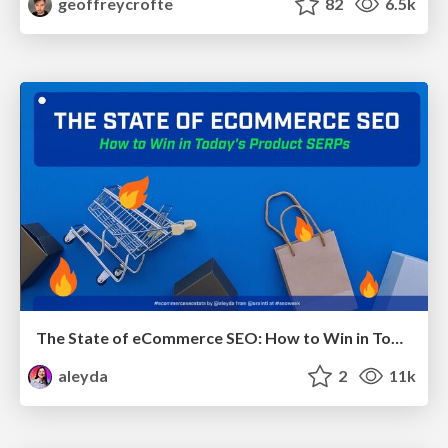
geoffreycrofte
82
6.5k
The State of eCommerce SEO: How to Win in Today's Products SERPs - #SEOweek
aleyda
2
11k