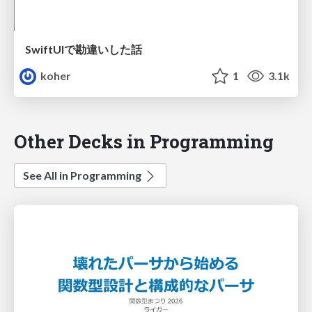
SwiftUIで勘違いした話
koher
1
3.1k
Other Decks in Programming
See All in Programming