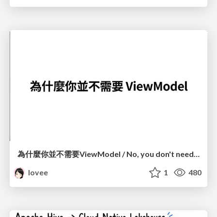
為什麼你並不需要ViewModel / No, you don't need a ViewModel
lovee
1
480