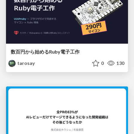
数百円から始めるRuby電子工作
tarosay
0
130