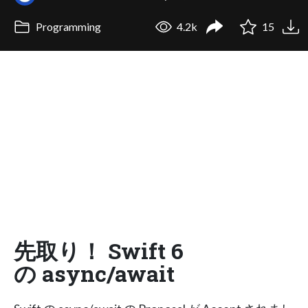
Programming
4.2k
15
先取り！ Swift 6
の async/await