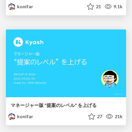
konifar
21
9.1k
マネージャー版 "提案のレベル" を上げる
konifar
27
21k