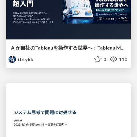
AIが自社のTableauを操作する世界へ：Tableau MCP超入門
tbtykk
0
110