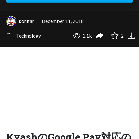
konifar
December 11, 2018
Technology
1.1k
2
KyashのGoogle Pay対応の