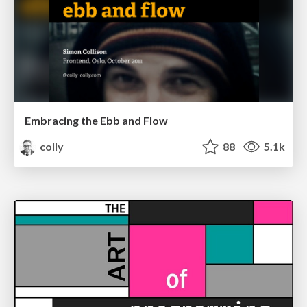
Embracing the Ebb and Flow
colly
88
5.1k