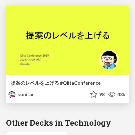
提案のレベルを上げる #QiitaConference
konifar
98
43k
Other Decks in Technology