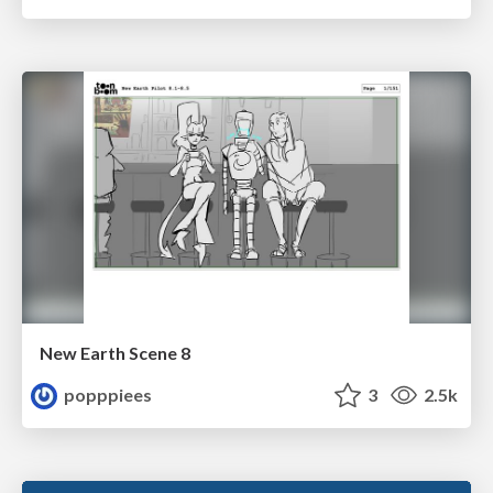
New Earth Scene 8
popppiees
3
2.5k