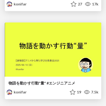
konifar
27
17k
物語を動かす行動"量" #エンジニアニメ
konifar
19
7.5k