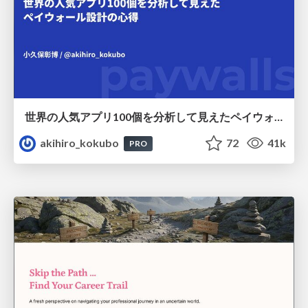
世界の人気アプリ100個を分析して見えたペイウォール設計の心得
akihiro_kokubo
72
41k
PRO