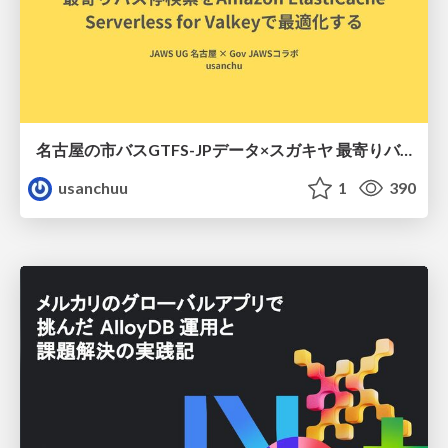
名古屋の市バスGTFS-JPデータ×スガキヤ 最寄りバス停検索をAmazon ElastiCache Serverless for Valkeyで最適化する
usanchuu
1
390