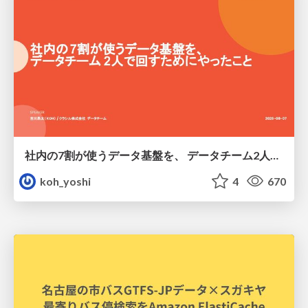
社内の7割が使うデータ基盤を、 データチーム2人で回すためにやったこと
koh_yoshi
4
670