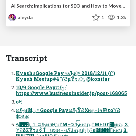
AI Search: Implications for SEO and How to Move Forward - #ShenzhenSEOConference
aleyda
1
1.3k
Transcript
KyashͷGoogle Pay ରԠͷ֓ཁ 2018/12/11 (Ր)
Kyash Meetup#4 ϓϩμΫτ։ൃ @konifar
10/9 Google PayରԠ։࢝
https://www.businessinsider.jp/post-168065
σϞ
ରԠͷ൓ڹ • Google PayରԠΫϨΧͷதͰɺࠃ಺τοϓϨ
ϕϧͷܾࡁֹ
ࠓ೔࿩͢͜ͱ 1. ରԠͷܦҢ ʮͳΜͰରԠͨ͠ͷʁʯʮͳΜͰ10݄ʹ΍ͬͨͷʁʯ 2.
ϓϩδΣΫτͷਐΊํ ʮશମͰԿΛͨ͠ͷʁʯʮϦϦʔε౰೔͸Կͨ͠ͷʁʯ 3.
࢓૊Έ΍։ൃͷ࿩ʢ࣍ͷൃදʣ