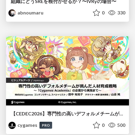
組織にどうSREを根付かせるか？〜IVRyの場合〜
abnoumaru
0
330
【CEDEC2026】専門性の高いデフォルメチームが挑んだ人材育成戦略 〜Cygames Academiaの企画から実施まで〜
cygames
0
500
PRO