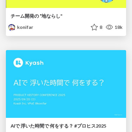
チーム開発の “地ならし"
konifar
8
18k
AIで 浮いた時間で 何をする？ #プロヒス2025