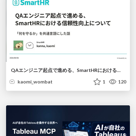
QAエンジニア起点で進める、SmartHRにおける信頼性向上について
kaomi_wombat
1
120