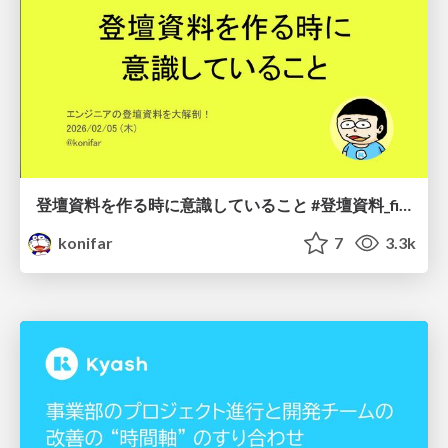
登壇資料を作る時に意識していること #登壇資料_findy
konifar
7
3.3k