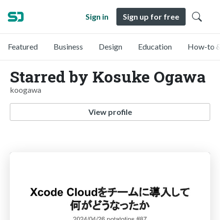
Sign in
Sign up for free
Featured
Business
Design
Education
How-to &
Starred by Kosuke Ogawa
koogawa
View profile