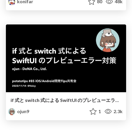
konifar
80
48k
if 式と switch 式による SwiftUI のプレビューエラー対策
ojun9
1
2.3k