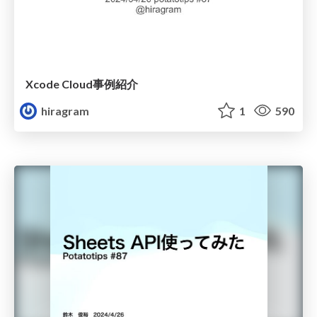
Xcode Cloud事例紹介
hiragram
1
590