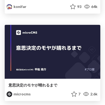
konifar
93
64k
意思決定のモヤが晴れるまで
microcms
7
2.6k