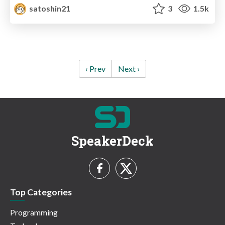
satoshin21
3
1.5k
‹ Prev
Next ›
SpeakerDeck
Top Categories
Programming