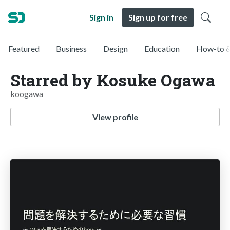
Sign in
Sign up for free
Featured
Business
Design
Education
How-to &
Starred by Kosuke Ogawa
koogawa
View profile