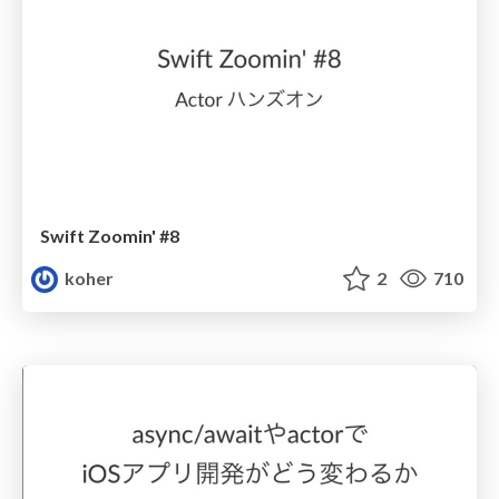
Swift Zoomin' #8
koher
2
710