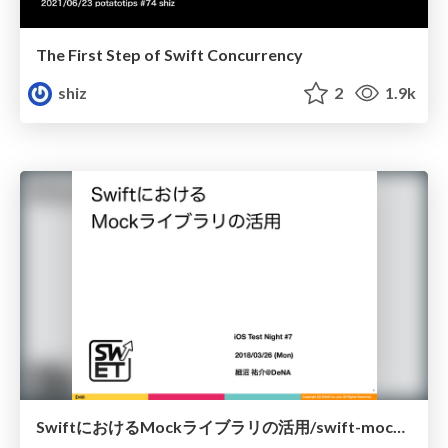
The First Step of Swift Concurrency
shiz
2
1.9k
SwiftにおけるMockライブラリの活用/swift-mock-library