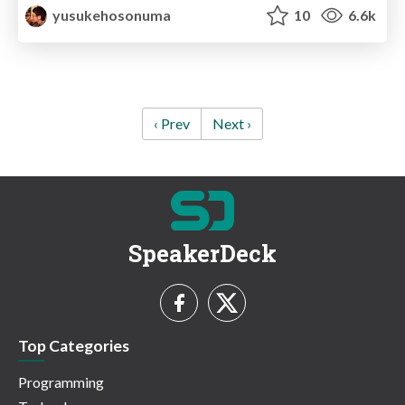
yusukehosonuma
10
6.6k
‹ Prev
Next ›
SpeakerDeck
Top Categories
Programming