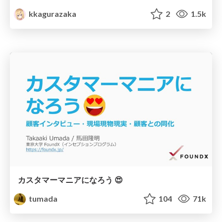
kkagurazaka
2
1.5k
カスタマーマニアになろう 😍
tumada
104
71k