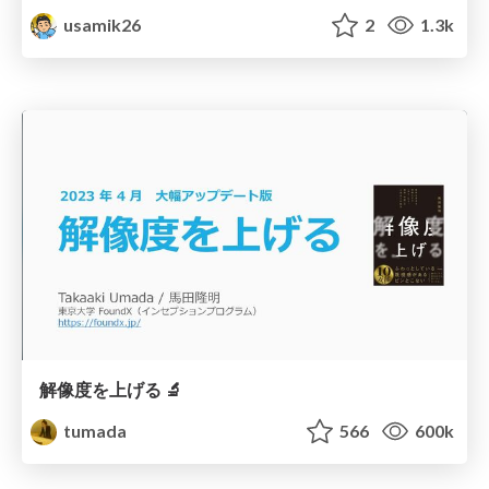
usamik26
2
1.3k
解像度を上げる 🔬
tumada
566
600k