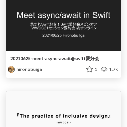
20210625-meet-async-await@swift愛好会
hironobuiga
1
1.7k