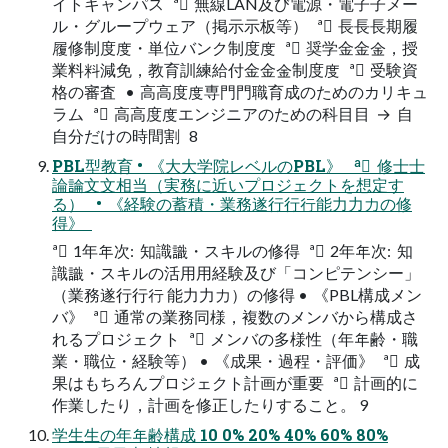
イトキャンパス ª 無線LAN及び電源・電⼦子メー
ル・グループウェア（掲⽰示板等） ª ⻑⾧長期履
履修制度度・単位バンク制度度 ª 奨学⾦金金，授
業料料減免，教育訓練給付⾦金金制度度 ª 受験資
格の審査 • ⾼高度度専⾨門職育成のためのカリキュ
ラム ª ⾼高度度エンジニアのための科⽬目 → ⾃
自分だけの時間割 8
PBL型教育 • 《⼤大学院レベルのPBL》 ª 修⼠士
論論⽂文相当（実務に近いプロジェクトを想定す
る） • 《経験の蓄積・業務遂⾏行行能⼒力力の修
得》
ª 1年年次: 知識識・スキルの修得 ª 2年年次: 知
識識・スキルの活⽤用経験及び「コンピテンシー」
（業務遂⾏行行 能⼒力力）の修得 • 《PBL構成メン
バ》 ª 通常の業務同様，複数のメンバから構成さ
れるプロジェクト ª メンバの多様性（年年齢・職
業・職位・経験等） • 《成果・過程・評価》 ª 成
果はもちろんプロジェクト計画が重要 ª 計画的に
作業したり，計画を修正したりすること。 9
学⽣生の年年齢構成 10 0% 20% 40% 60% 80%