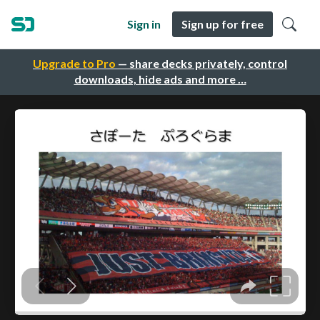
Sign in
Sign up for free
Upgrade to Pro
— share decks privately, control
downloads, hide ads and more …