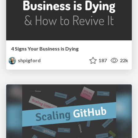
4 Signs Your Business is Dying
shpigford
187
22k