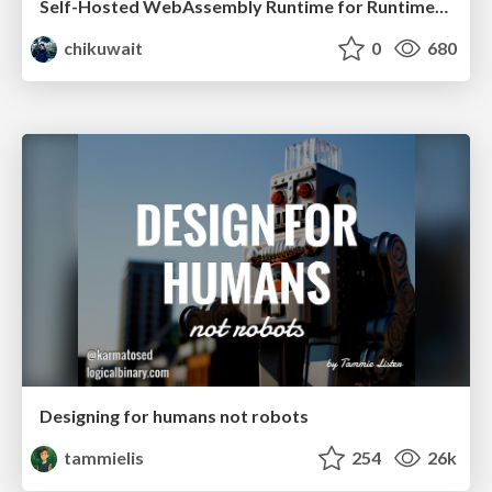
Self-Hosted WebAssembly Runtime for Runtime-Neutral Checkpoint/Restore in Edge–Cloud Continuum
chikuwait
0
680
Designing for humans not robots
tammielis
254
26k