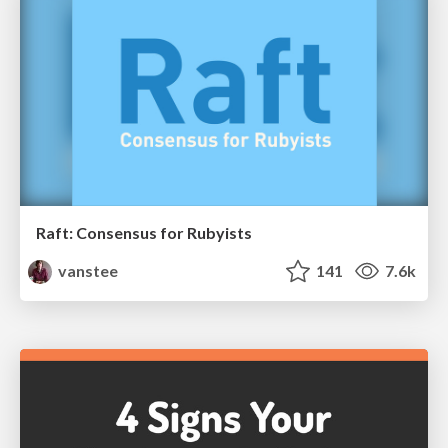
Raft: Consensus for Rubyists
vanstee
141
7.6k