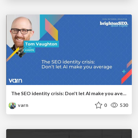
The SEO identity crisis: Don't let AI make you average
varn
0
530