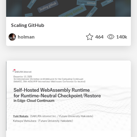
Scaling GitHub
holman
464
140k