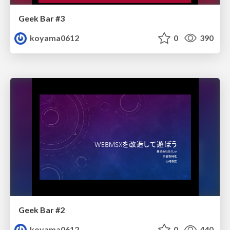
Geek Bar #3
koyama0612
0
390
Geek Bar #2
koyama0612
0
440