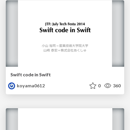
Swift code in Swift
koyama0612
0
360