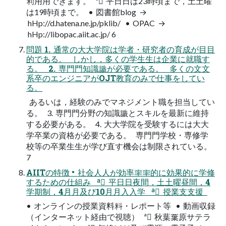
利⽤用できます。 ª 平⽇日は23時頃まで，⼟土曜
は19時頃まで。 • 図書館blog →
hHp://d.hatena.ne.jp/pklib/ • OPAC →
hHp://libopac.aiit.ac.jp/ 6
問題 1. 通常の⼤大学院は学者・研究者の育成が⽬目
的である。 しかし，多くの学⽣生は企業に就職す
る。 2. 専⾨門知識識が必要である。 多くの⽂文
系卒のエンジニアがOJT教育のみで仕事をしてい
る。
あるいは，経験のみでマネジメント職を担当してい
る。 3. 専⾨門分野の知識識とスキルを最新に維持
する必要がある。 4. ⼤大学院を受験するには⼤大
学卒業の資格が必要である。 専⾨門学校・専修学
校等の卒業⽣生が学び直す機会は制限されている。
7
AIITの特徴 • 社会⼈人が効率率率的に効果的に学修
するための仕組み ª 平⽇日夜間，⼟土曜昼間，4
学期制，4⽉月及び10⽉月⼊入学 ª 授業⽀支援
• オンラインの授業資料料・レポート等 • 動画収録
（インターネット経由で視聴） ª 秋葉葉原サテラ