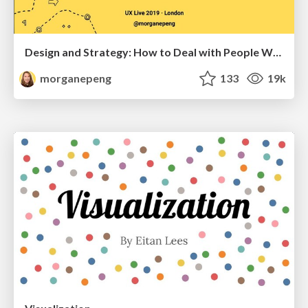
Design and Strategy: How to Deal with People Who Don’t "Get" Design
morganepeng
133
19k