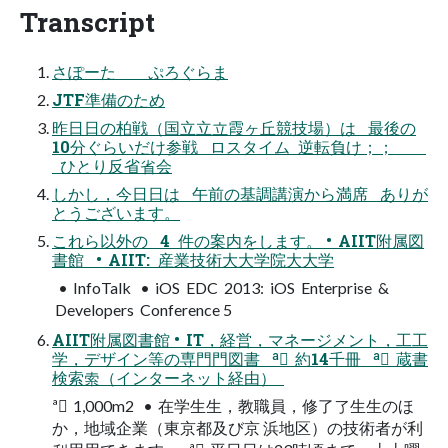
Transcript
さぽーた ぷろぐらま
JTF準備のため
昨⽇日の柏戦（国⽴立立霞ヶ丘競技場）は 最後の
10分ぐらいだけ参戦 ロスタイム 逆転負け；；
ひとり反省省会
しかし，今⽇日は 午前の基調講演から満席 ありが
とうございます。
これら以外の 4 件の案内をします。 • AIIT附属図
書館 • AIIT: 産業技術⼤大学院⼤大学
• InfoTalk • iOS EDC 2013: iOS Enterprise &
Developers Conference 5
AIIT附属図書館 • IT，経営，マネージメント，⼯工
学，デザイン等の専⾨門図書 ª 約14千冊 ª 蔵書
検索索（インターネット経由）
ª 1,000m2 • 在学⽣生，教職員，修了了⽣生のほ
か，地域企業（東京都及び京 浜地区）の技術者が利