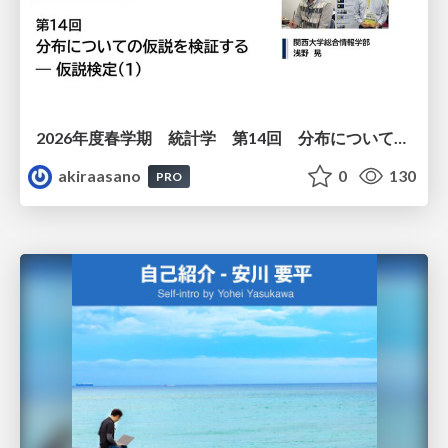
2026年度春学期 統計学 第14回 分布についての仮説を検証する ― 仮説検定（１） (2026. 7. 2)
akiraasano
0
130
PRO