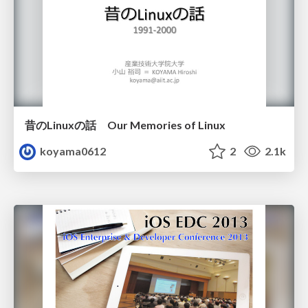
昔のLinuxの話 Our Memories of Linux
koyama0612
2
2.1k