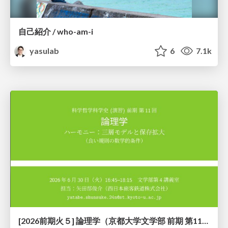
自己紹介 / who-am-i
yasulab
6
7.1k
[2026前期火５] 論理学（京都大学文学部 前期 第11回）「ハーモニー：三層モデルと保存拡大」