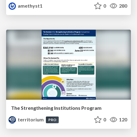
amethyst1
0
280
The Strengthening Institutions Program
territorium
0
120
PRO