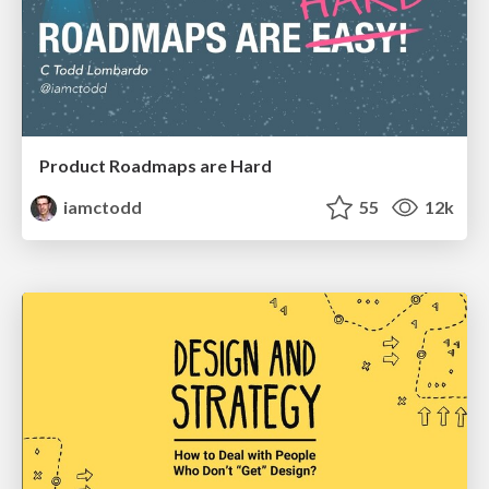
Product Roadmaps are Hard
iamctodd
55
12k