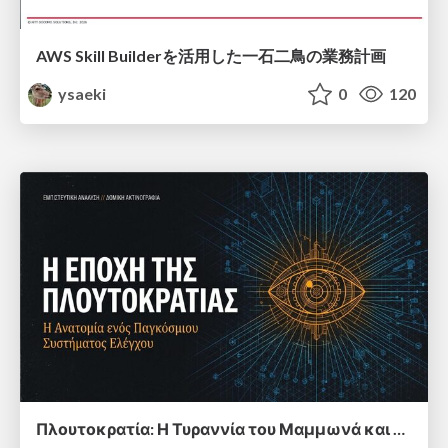
AWS Skill Builderを活用した一石二鳥の業務計画
ysaeki
0
120
Πλουτοκρατία: Η Τυραννία του Μαμμωνά και η Μεταανθρώπινη Δουλεία