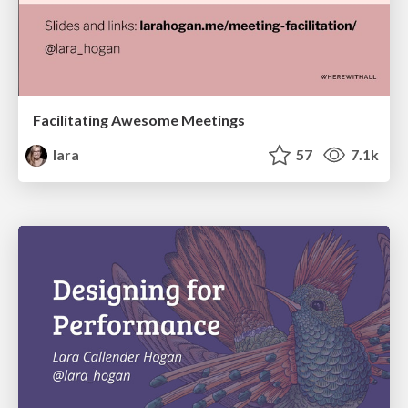
Facilitating Awesome Meetings
lara
57
7.1k