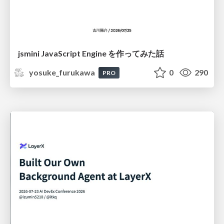
jsmini JavaScript Engine を作ってみた話
yosuke_furukawa
0
290
PRO