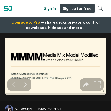
Sign in
Sign up for free
Upgrade to Pro
— share decks privately, control
downloads, hide ads and more …
S-Katagiri
May 29, 2021