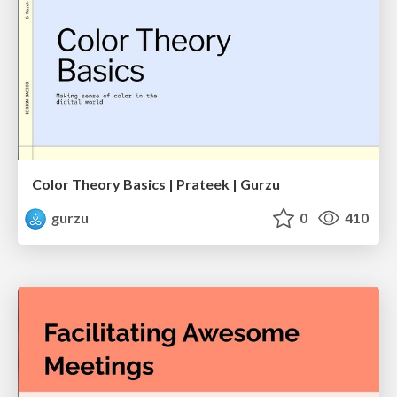
Color Theory Basics | Prateek | Gurzu
gurzu
0
410