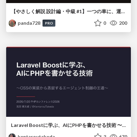
【やさしく解説 設計編・中級 #1】一つの車に、運転手は一人 ～ある倉庫システムの事例から～
panda728
0
200
PRO
Laravel Boostに学ぶ、AIにPHPを書かせる技術 〜OSSの実装から蒸留するエージェント制御の王道〜
kentaroutakeda
3
670