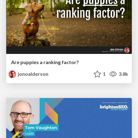
Are puppies a ranking factor?
jonoalderson
1
3.8k