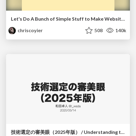
Let's Do A Bunch of Simple Stuff to Make Websites Faster
chriscoyier
508
140k
技術選定の審美眼（2025年版） / Understanding the Spiral of Technologies 2025 edition