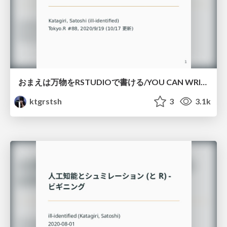
おまえは万物をRSTUDIOで書ける/YOU CAN WRITE EVERYTHING ON RSTUDIO
ktgrstsh
3
3.1k