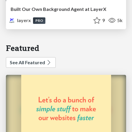
Built Our Own Background Agent at LayerX
layerx
9
5k
PRO
Featured
See All Featured