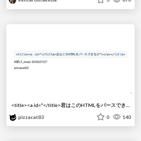
<title><a id="</title>君はこのHTMLをパースできるか"></a></title> #雑LT_study
pizzacat83
0
140