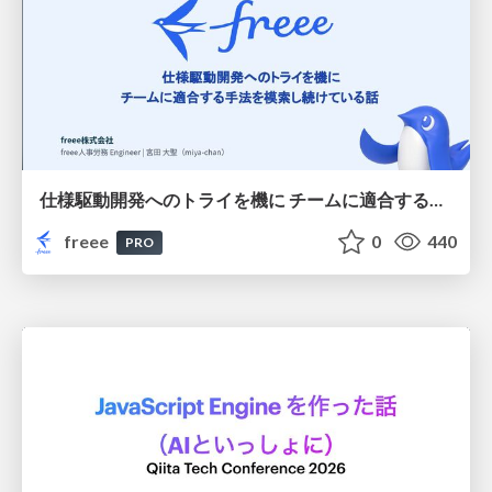
仕様駆動開発へのトライを機に チームに適合する手法を模索し続けている話
freee
0
440
PRO