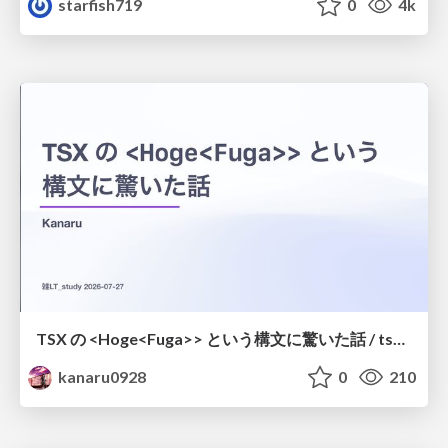
starfish719
0
4k
TSX の <Hoge<Fuga>> という構文に驚いた話 / tsx-type-argument-syntax
kanaru0928
0
210