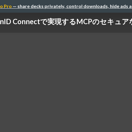
o Pro
— share decks privately, control downloads, hide ads 
OpenID Connectで実現するMCPのセキ