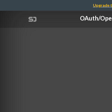
Upgrade t
OAuth/