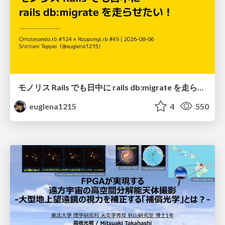
モノリス Rails でも日中に rails db:migrate を走らせたい！ / Daytime rails db:migrate on Monolithic Rails!
euglena1215
4
550