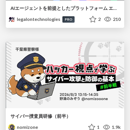
AIエージェントを前提としたプラットフォーム エンジニアリング：GKEで作るAgent-Ready Golden Path
legalontechnologies
2
210
PRO
サイバー捜査員研修（前半）
nomizone
1
1.9k