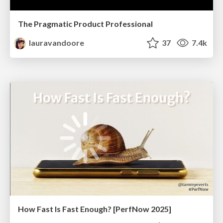
The Pragmatic Product Professional
lauravandoore
37
7.4k
How Fast Is Fast Enough? [PerfNow 2025]