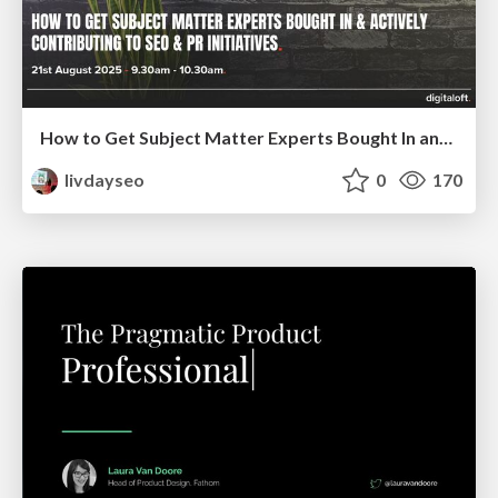
How to Get Subject Matter Experts Bought In and Actively Contributing to SEO & PR Initiatives.
livdayseo
0
170