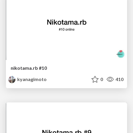
nikotama.rb #10
kyanagimoto
0
410