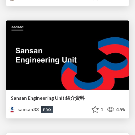
Sansan Engineering Unit 紹介資料
sansan33
1
4.9k
PRO