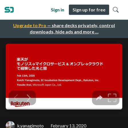
Sign in
Sign up for free
Upgrade to Pro
— share decks privately, control
downloads, hide ads and more …
k.yanagimoto
February 13, 2020