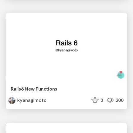
Rails6 New Functions
kyanagimoto
0
200