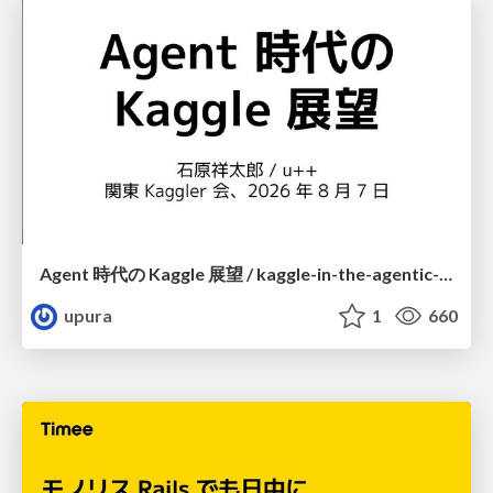
Agent 時代の Kaggle 展望 / kaggle-in-the-agentic-era
upura
1
660