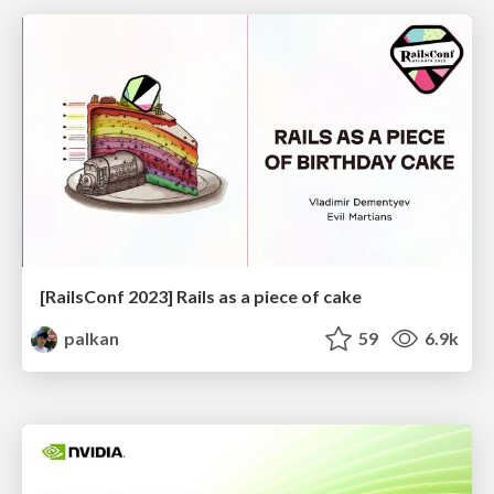
[RailsConf 2023] Rails as a piece of cake
palkan
59
6.9k