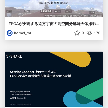
FPGAが実現する遠方宇宙の高空間分解能天体撮影 -大型地上望遠鏡の視力を補正する「補償光学」とは？-
komei_mt
0
170