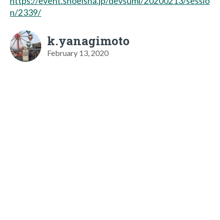
https://event.shoeisha.jp/devsumi/20200213/sessio
n/2339/
k.yanagimoto
February 13, 2020