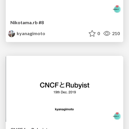
Nikotama.rb #8
kyanagimoto
0
210