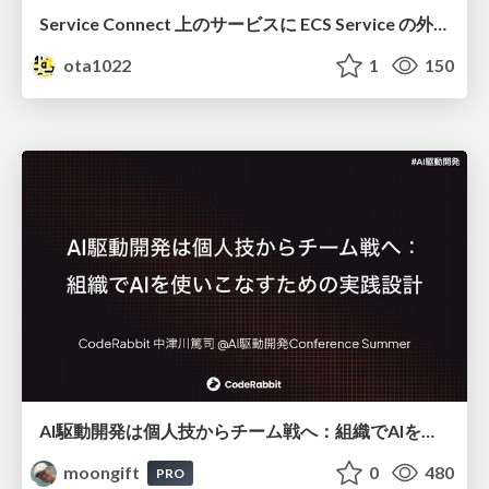
Service Connect 上のサービスに ECS Service の外側から到達できなかった話
ota1022
1
150
AI駆動開発は個人技からチーム戦へ：組織でAIを使いこなすための実践設計
moongift
0
480
PRO