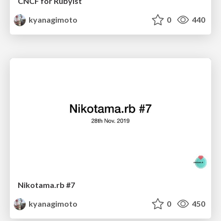
CNCF for Rubyist
kyanagimoto
0
440
Nikotama.rb #7
kyanagimoto
0
450