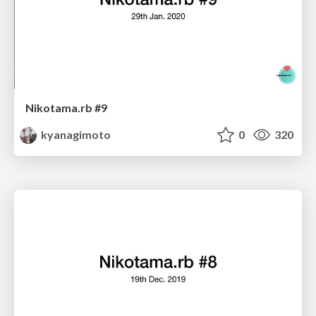
Nikotama.rb #9
kyanagimoto
0
320