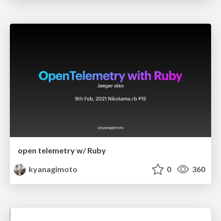
open telemetry w/ Ruby
kyanagimoto
0
360