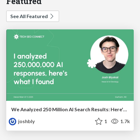
Featured
See All Featured
We Analyzed 250 Million AI Search Results: Here's What I Found
joshbly
1
1.7k