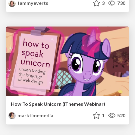
tammyeverts
3
730
How To Speak Unicorn (iThemes Webinar)
marktimemedia
1
520