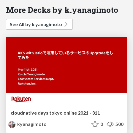
More Decks by k.yanagimoto
See All by k.yanagimoto
cloudnative days tokyo online 2021 - 311
kyanagimoto
0
500