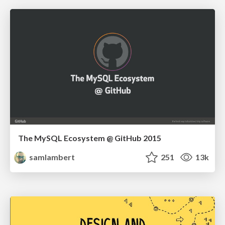
The MySQL Ecosystem @ GitHub 2015
samlambert
251
13k