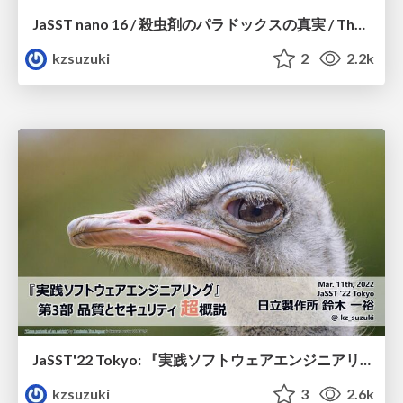
JaSST nano 16 / 殺虫剤のパラドックスの真実 / The Truth of The Pesticide Paradox
kzsuzuki
2
2.2k
JaSST'22 Tokyo: 『実践ソフトウェアエンジニアリング』 第3部 品質とセキュリティ 超概説 #JaSST
kzsuzuki
3
2.6k