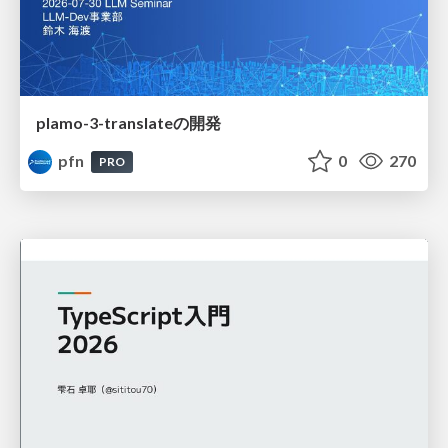
plamo-3-translateの開発
pfn
0
270
PRO