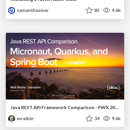
samanthasiow
85
9.6k
Java REST API Framework Comparison - PWX 2021
mraible
34
9.6k