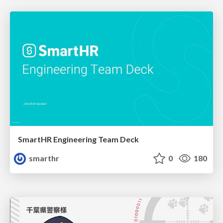
SmartHR Engineering Team Deck
smarthr
0
180