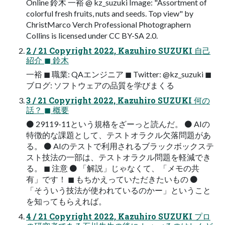
Online 鈴木 一裕 @ kz_suzuki Image: "Assortment of
colorful fresh fruits, nuts and seeds. Top view" by
ChristMarco Verch Professional Photographern
Collins is licensed under CC BY-SA 2.0.
2 / 21 Copyright 2022, Kazuhiro SUZUKI 自己
紹介 ◼ 鈴木
一裕 ◼ 職業: QAエンジニア ◼ Twitter: @kz_suzuki ◼
ブログ: ソフトウェアの品質を学びまくる
3 / 21 Copyright 2022, Kazuhiro SUZUKI 何の
話？ ◼ 概要
⚫ 29119-11という規格をざーっと読んだ。 ⚫ AIの
特徴的な課題として、テストオラクル欠落問題があ
る。 ⚫ AIのテストで利用されるブラックボックステ
スト技法の一部は、テストオラクル問題を軽減でき
る。 ◼ 注意 ⚫ 「解説」じゃなくて、「メモの共
有」です！ ◼ もちかえっていただきたいもの ⚫
「そういう技法が使われているのかー」ということ
を知ってもらえれば。
4 / 21 Copyright 2022, Kazuhiro SUZUKI プロ