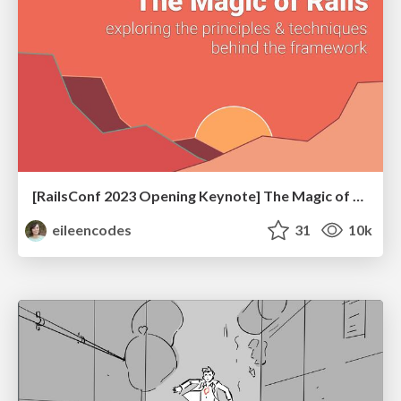
[RailsConf 2023 Opening Keynote] The Magic of Rails
eileencodes
31
10k