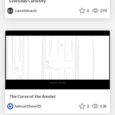
Everyday Curiosity
cassininazir
0
270
The Curse of the Amulet
leimatthew05
2
13k