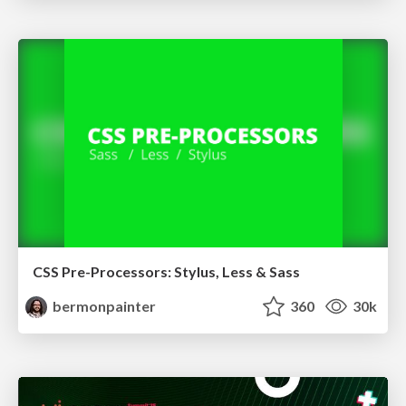
CSS Pre-Processors: Stylus, Less & Sass
bermonpainter
360
30k