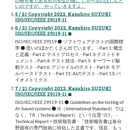
の研究者である石川先生の後に しゃべるのはしんど
いのですが、 やっていきますよ。
5 / 21 Copyright 2022, Kazuhiro SUZUKI
ISO/IEC/IEEE 29119-11
6 / 21 Copyright 2022, Kazuhiro SUZUKI
ISO/IEC/IEEE 29119-11 ◼
ISO/IEC/IEEE 29119 ⚫ ソフトウェアテストの国際標
準 ⚫ 思いのほかたくさん出ています。 - Part 1: 概念
と定義 - Part 2: テストプロセス - Part 3: テストドキ
ュメント - Part 4: テスト技法 - Part 5: キーワード駆
動テスト - Part 6: アジャイルのテスト - Part 8: モデ
ルベースドテスト - Part 11: AIのテスト - Part 13: バ
イオメトリクス
7 / 21 Copyright 2022, Kazuhiro SUZUKI
ISO/IEC/IEEE 29119-11 ◼
ISO/IEC/IEEE 29119-11 ⚫ Guidelines on the testing of
AI-based systems ⚫ IS（International Standard）では
なく、TR（Technical Report）という位置づけ。 -
Technical Report = 技術報告書 - 「技術報告書は各分
野固有の専門技術に特化した文書です。現在、もっ