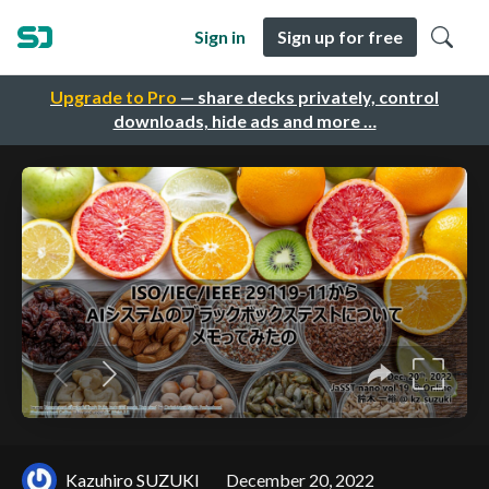
Sign in
Sign up for free
Upgrade to Pro
— share decks privately, control
downloads, hide ads and more …
Kazuhiro SUZUKI
December 20, 2022