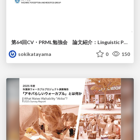
第64回CV・PRML勉強会 論文紹介：Linguistic Priors for Visual Decoupling: Towards Symmetric Vision-Brain Alignment
sokikatayama
0
150