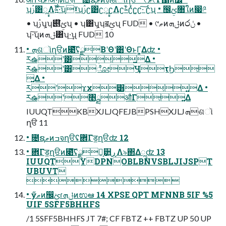
ʮࢲ͸ೣΛࣂ͍ͬͯ·ͨ͠ʯˠʮࢲʗ͸ʗೣʗΛʗࣂͬʗͯʗ͍ʗ·͠ ʗͨʯ • ඼ࢺ৘ใͷ෇༩
• ʮࢲʯ͕ʮ୅໊ࢺʯ • ʮ͸ʯ͕ʮॿࢺʯ FUD • ୯ޠͷݪܗͷ෮ݩ •
ʮ·͠ʯͷݪܗ͸ʮ·͢ʯ FUD 10
• ܗଶૉղੳͷ೉͠͞ʢྫ͏ΒʹΘʹ͸ʹΘͱΓ͕͍Δʣ •
ཪఉʹ͸ܲ͕͍Δ •
ཪఉʹ͸ೋӋτϦ͕
͍Δ •
ཪʹϫχ͸ܲ͕͍Δ •
ཪఉʹ৥ྠऔΓ͕͍Δ
IUUQTKBXJLJQFEJBPSHXJLJܗଶૉ
ղੳ 11
• ೔ຊޠͷߏจղੳʢ܎Γड͚ղੳʣ 12
• ܎Γड͚ղੳͷ೉͠͞ʢྫ಄͕੺͍ڕΛ৯΂Δೣʣ 13
IUUQTYDPNOBLBNVSBLJIJSPT
UBUVT

• ӳޠͷ඼ࢺɾݪܗͷಉఆ 14 XPSE QPT MFNNB 5IF %5
UIF 5SFF5BHHFS
/1 5SFF5BHHFS JT 7#; CF FBTZ ++ FBTZ UP 50 UP