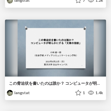
langstat
7
1.2k
この脅迫状を書いたのは誰か？ コンピュータが明らかにする「文章の指紋」
langstat
1
1.4k