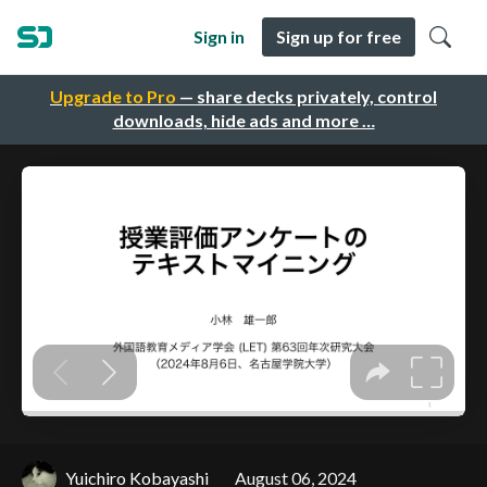
Sign in
Sign up for free
Upgrade to Pro
— share decks privately, control
downloads, hide ads and more …
Yuichiro Kobayashi
August 06, 2024