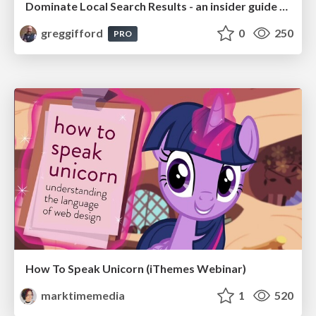
Dominate Local Search Results - an insider guide to GBP, reviews, and Local SEO
greggifford
0
250
PRO
How To Speak Unicorn (iThemes Webinar)
marktimemedia
1
520