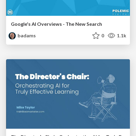
Google's AI Overviews - The New Search
badams
0
1.1k