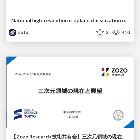
National high-resolution cropland classification of Japan with agricultural census information and multi-temporal multi-modality datasets
satai
3
410
【Zozo Research 技術共有会】三次元領域の現在と展望