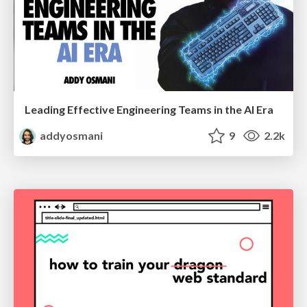
Leading Effective Engineering Teams in the AI Era
addyosmani
9
2.2k