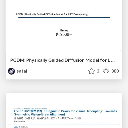
PGDM: Physically Guided Diffusion Model for L Downscaling
satai
3
380