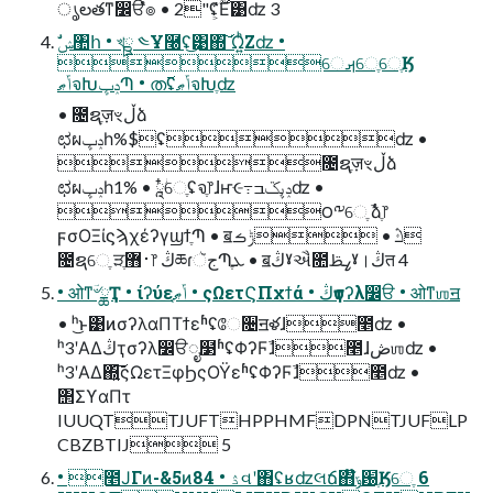
ൃలతͳ෼ੳํ๏ • 2"ʢ͕࣌ؒ͋Ε͹ʣ 3
େࡕେֶେֶӃ
ݴޠจԽݚڀՊ • ത࢜ʢݴޠจԽֶʣ
• ೔ຊֶज़ৼڵձ
ಛผݚڀһ%$ʢʣ •
೔ຊֶज़ৼڵձ
ಛผݚڀһ1% • ໋ཱؗେֶʢจֶ෦ɺҥּ૯߹ݚڀػߏʣ •
౦༸େֶ ࣾձֶ෦
ϝσΟΞίϛϡχέʔγϣϯֶՊ • ॿڭ • ݱࡏ
೔ຊେֶ ੜ࢈޻ֶ෦ ڭཆɾجૅՊֶܥ • ॿڭˠઐ೚ߨࢣˠ।ڭत 4
• ओͳؔ৺ྖҬ • ίʔύεݴޠֶ • ςΩετϚΠχϯά • ڭҭσʔλ෼ੳ • ओͳஶॻ
• ʰ͜ͱ͹ͷσʔλαΠΤϯεʱʢே૔ॻళɺ೥ʣ •
ʰ3ʹΑΔڭҭσʔλ෼ੳೖ໳ʱʢΦʔϜࣾɺ೥ɺڞஶʣ •
ʰ3ʹΑΔ΍͍͞͠ςΩετΞφϦςΟΫεʱʢΦʔϜࣾɺ೥ʣ •
΢ΣϒαΠτ
IUUQTTJUFTHPPHMFDPNTJUFLP
CBZBTIJ 5
• ೥ͿΓͷ-&5ͷ84 • ۮવʹ΋ʢʁʣલճ΋໊ݹ԰ֶӃେֶ 6