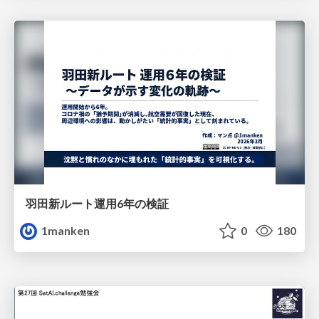
羽田新ルート運用6年の検証
1manken
0
180