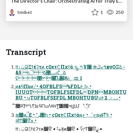
The Director’s Chair: Orchestrating AI for Truly Effective Learning
tmiket
1
250
Transcript
तۀධՁΞϯέʔτͷ ςΩετϚΠχϯά খྛ ༤Ұ࿠ ֎ࠃޠڭҭϝσΟΞֶձ -
&5 ୈճ೥࣍ݚڀେձ
ʢ೥݄೔ɺ໊ݹ԰ֶӃେֶʣ 1
͜ͷεϥΠυͷެ։ • 4QFBLFS%FDLͰެ։த •
IUUQTTQFBLFSEFDLDPNMBOHTU
BU • ʮTQFBLFSEFDL MBOHTUBUʯͰݕࡧ 2 •
໌೔Ҏ߱ɺ༧ࠂͳ͘ɺεϥΠυΛमਖ਼ͳ͍͠͸࡟আ͢ΔՄೳੑ͋Γ
ຊ೔ͷྲྀΕ • ࣗݾ঺հ • ςΩετϚΠχϯάͷجૅ • جຊతͳߟ͑ํ •
ओͳ෼ੳํ๏ •
तۀධՁΞϯέʔτͷ෼ੳ • ࣗ༝هड़ͷ෼ੳ • ؆୯ͳ෼ੳྫ •