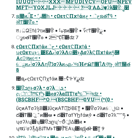
IUUQTXXXMFUDIVCVOFUNPEV
MFTYQXJLJ ?3ʹΑΔڭҭσʔλ෼ੳೖ໳
ຊ೔ͷྲྀΕ • ࣗݾ঺հ • ςΩετϚΠχϯάͷجૅ • جຊతͳߟ͑ํ •
ओͳ෼ੳํ๏ •
तۀධՁΞϯέʔτͷ෼ੳ • ࣗ༝هड़ͷ෼ੳ • ؆୯ͳ෼ੳྫ •
ൃలతͳ෼ੳํ๏ • 2"ʢ͕࣌ؒ͋Ε͹ʣ 7
ςΩετϚΠχϯάͷجૅ • ςΩετϚΠχϯά •
ʮςΩετʯͱݺ͹ΕΔݴޠσʔλΛର৅ͱ͢ΔσʔλϚΠχϯάͷཧ࿦͓
Αͼٕज़ͷ૯শ •
େྔͷݴޠσʔλΛղੳ͠ɺσʔλͷഎޙʹજΉ༗ӹͳ৘ใΛ୳͠ग़͢͜ͱ ͕ओͳ໨త
8
೔ຊޠςΩετϚΠχϯάͷ ৔߹ʢ͋͘·ͰҰྫʣ
෼ੳܭըͱσʔλ • σʔλઃܭ •
ඇৗʹॏཁʢˠʰ͜ͱ͹ͷσʔλαΠΤϯεʱୈষʣ •
(BSCBHF*O (BSCBHF0VU (*(0 •
ΰϛͷΑ͏ͳσʔλ͔Β͸ɺΰϛͷΑ͏ͳ݁Ռ͔͠ಘΒΕͳ͍ • ෼ੳσʔλͷେݪଇ •
ద੾ͳ฼ूஂͷ૝ఆ • ద੾ͳαϯϓϦϯάͷ࣮ߦ • ద੾ͳσʔλ؅ཧ •
ʮσʔλʯ͸ʮ෼ੳܭըʯʹ߹ΘͤͯूΊΔ΋ͷ •
ʮखڐʹσʔλ͕͋Δ͔ΒɺͳΜͱͳ͘෼ੳͯ͠ΈΑ͏ʯ͸ຊདྷతͰ͸ͳ͍ 9
ओͳࣗવݴޠॲཧͷٕज़ • ೔ຊޠͷܗଶૉղੳ • ୯ޠ୯Ґ΁ͷ෼ׂ •