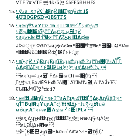
VTF 7# VTF  4&/5  5SFF5BHHFS
• ӳޠͷߏจղੳʢ۟ߏ଄ղੳɺ܎Γड͚ղੳʣ 15
4UBOGPSE1BSTFS
• ҙຯղੳʢͷҰ෦ʣ 16 ղੳٕज़ ༻్ ݻ༗දݱநग़
ݻ༗໊ࢺɺ೔෇ɾ࣌ؒɾֹۚදݱͳͲΛநग़ ड़ޠ߲ߏ଄ղੳ
จͷड़ޠͱɺର৅ɾ࣌ؒɾ৔ॴͳͲΛද໊͢ࢺ߲ͷ ؔ܎Λಛఆ
ޠٛᐆດੑղফ ଟٛతͳ୯ޠͷҙຯΛಛఆ ײ৘෼ੳ ॻ͖खͷײ৘΍ධՁΛਪఆ
ײ৘෼ੳʢධ൑෼ੳʣʹ͍ͭͯ͸ɺ ͋ͱͰৄड़
• রԠղੳ • ʮ͋Εʯʮ͜ΕʯʮͦΕʯʮ൴ʯʮ൴ঁʯͳͲͷ୅໊ࢺ͕ԿΛࢦ͍ࣔͯ͠͠
Δ͔Λಛఆ͢Δٕज़ • ͨͱ͑͹ɺҎԼͷ  ͷจʹ͓͚Δʮ൴ঁʯ͕ 
ͷจʹʮ࠺ʯͷݴ͍׵͑ Ͱ͋Δͱ൑ఆ (1) ࠺͸ٽ͖·ͨ͠ɻ 
ࢲ͕ෆஅ͔ΒͻͶ͘Εͨߟ͑Ͱ൴ঁΛ؍࡯͍ͯ͠ΔͨΊʹɺͦΜͳࣄ΋ ͍͏Α͏ʹͳΔͷͩͱ࠘Έ·ͨ͠ɻ
ʢՆ໨ᕸੴʰ͜͜Ζʱʣ 17
• ஊ࿩ߏ଄ղੳ • จͱจ͕ͲͷΑ͏ͳҙຯతͳؔ܎Ͱͭͳ͕͍ͬͯΔͷ͔Λղੳ͢Δٕज़ •
ʮͳͥͳΒʯ΍ʮҰํʯͷΑ͏ͳදݱʹ஫໨͢Δ͜ͱͰɺʮཧ༝ʯ΍ʮର
ൺʯͷΑ͏ͳจͱจͷؔ܎Λಛఆ • ͨͱ͑͹ɺҎԼͷ 
ͷจʹ͓͚Δʮͱ͍͏ͷ͸ʯͱ͍͏දݱʹ஫໨͠ɺ   ͷจͷʮཧ༝ʯΛ 
ͷจ͕ఏ͍ࣔͯ͠Δͱ൑ఆ 
Έ͢΅Β͍͠৔຤ͷݹຊ԰ͰɺผஈோΊΔఔͷܠ৭Ͱ΋ͳ͍ͷ͕ͩɺࢲʹ