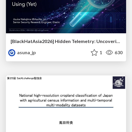
[BlackHatAsia2026] Hidden Telemetry: Uncovering TraceLogging ETW Providers You're Not Using (Yet)
asuna_jp
1
630