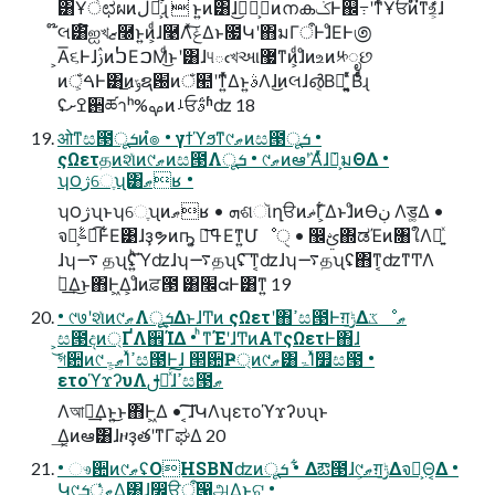
͸Ұੇಛผͷڵຯ͕͋ͬͨɻ  ͱ͍͏ͷ͸ɺࢲ͕ۙࠒ͜ͷനകݢͰ஌߹ʹͳͬͨҰਓͷົͳஉ͕͋ͬͯɺ
໊લ͸໌ஐখޒ࿠ͱ͍͏ͷ͕ͩɺ࿩Λͯ͠ݟΔͱ೗Կʹ΋มΓऀͰɺͦΕͰ಄
͕Α͞૬ͰɺࢲͷࠍΕࠐΜͩ͜ͱʹ͸ɺ୳ఁখઆ޷ͳͷ͕ͩɺͦͷஉͷ༮ೃછ
ͷঁ͕ࠓͰ͸͜ͷݹຊ԰ͷঁ๪ʹͳ͍ͬͯΔͱ͍͏ࣄΛɺ͜ͷલɺ൴͔Βฉ͍ ͍͔ͯͨΒͩͬͨɻ
ʢߐށ઒ཚาʰ%ࡔͷࡴਓࣄ݅ʱʣ 18
ओͳස౓ूܭͷํ๏ • γϯϓϧͳ୯ޠͷස౓ूܭ •
ςΩετதͷશͯͷ୯ޠͷස౓Λूܭ • ୯ޠͷఆٛʹΑͬͯɺ݁Ռ͕มΘΔ •
ʮ౦ژେֶʯ͸ޠʁ •
ʮ౦ژʯͱʮେֶʯͷޠʁ • ܗଶૉղੳͷޡΓ͕͋ΔͱɺͦͷӨڹ Λड͚Δ •
จࣈྻ͕ಉ͡Ͱ͋Ε͹ɺҙຯͷҧ͍͕ ߟྀ͞Εͳ͍Մೳੑ • ඼ࢺ΍ಡΈͷ৘ใΛ༻͍ͯ
ɺʮ࠷ தʯʢ͍ͪ͞Ύ͏ʣɺʮ࠷தʯʢ͞ ͳ͔ʣɺʮ࠷தʯʢ΋ͳ͔ʣͳͲΛ
۠ผ͢Δ͜ͱ΋Ͱ͖Δ͕ɺͦͷਫ਼౓ ͸׬ᘳͰ͸ͳ͍ 19
• ୯७ʹશͯͷ୯ޠΛूܭ͢ΔͱɺͲͷ ςΩετʹ΋ߴස౓Ͱग़ݱ͢Δػೳޠ
͕ස౓දͷ্ҐΛ઎ΊΔ • ͪͳΈʹɺͲͷΑ͏ͳςΩετͰ΋ɺ
͘͝গ਺ͷ୯ޠ͕ۃΊͯߴස౓Ͱɺ ൒਺Ҏ্ͷ୯ޠ͸ۃΊͯ௿ස౓ •
ετοϓϫʔυΛࢦఆͯ͠ɺߴස౓ޠ
Λআ֎͢Δͱ͍͏͜ͱ΋Ͱ͖Δ • ͔͠͠ɺԿΛʮετοϓϫʔυʯͱ
͢Δ͔ͷఆٛ͸ɺዞҙతʹͳΓಘΔ 20
• ෳ਺ͷ୯ޠʢOHSBNʣͷूܭ • ͋Δఔ౓ɺ୯ޠ͕ग़ݱ͢Δจ຺͕Θ͔Δ •
Կ୯ޠͣͭूܭ͢Δ͔͸ɺ෼ੳऀ͕൑அ͢Δ͜ͱ͕ଟ͍ •