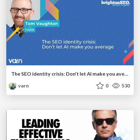
The SEO identity crisis: Don't let AI make you average
varn
0
530