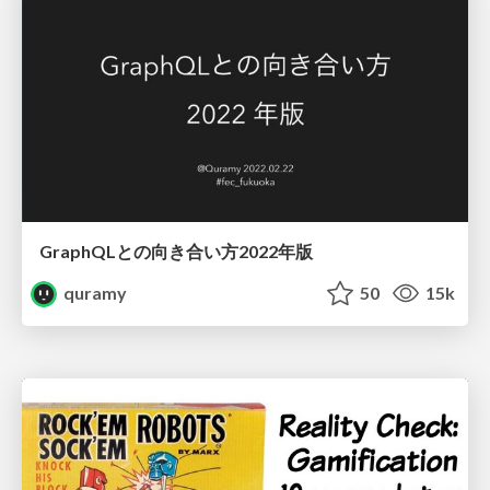
GraphQLとの向き合い方2022年版
quramy
50
15k