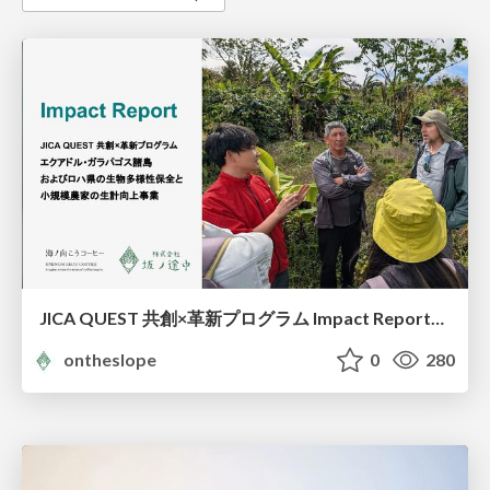
JICA QUEST 共創×革新プログラム Impact Report（海ノ向こうコーヒー）
ontheslope
0
280