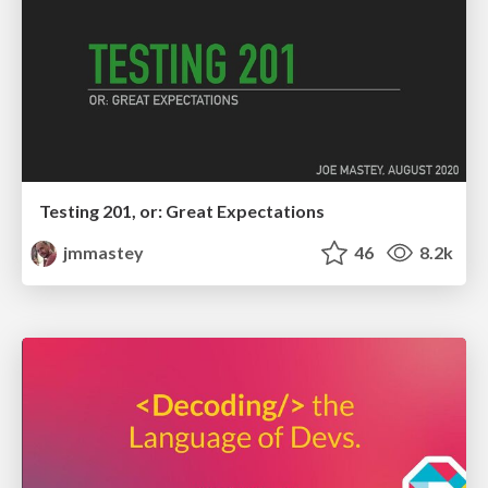
Testing 201, or: Great Expectations
jmmastey
46
8.2k