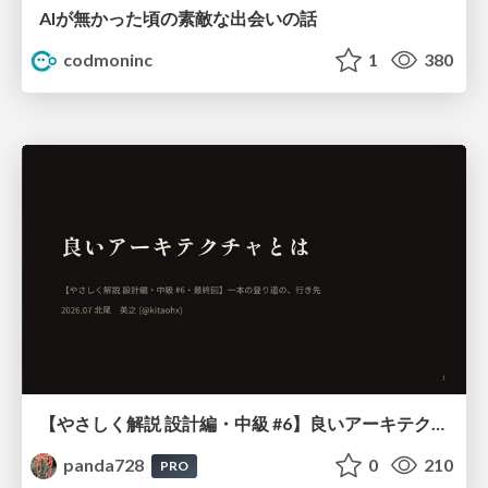
AIが無かった頃の素敵な出会いの話
codmoninc
1
380
【やさしく解説 設計編・中級 #6】良いアーキテクチャとは ～ 一本の登り道の、行き先 ～
panda728
0
210
PRO