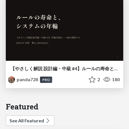
【やさしく解説 設計編・中級 #4】ルールの寿命と、システムの年輪
panda728
2
180
PRO
Featured
See All Featured