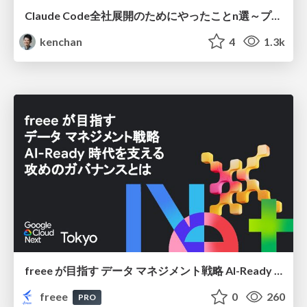
Claude Code全社展開のためにやったことn選～プラグイン302個・コミッター271人を支えるために～
kenchan
4
1.3k
freee が目指す データ マネジメント戦略 AI-Ready 時代を支える 攻めのガバナンスとは
freee
0
260
PRO