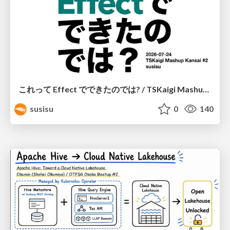
これって Effect でできたのでは? / TSKaigi Mashup Kansai #2
susisu
0
140