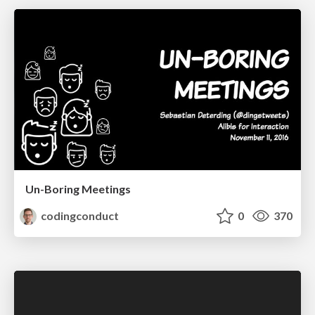
Un-Boring Meetings
codingconduct
0
370