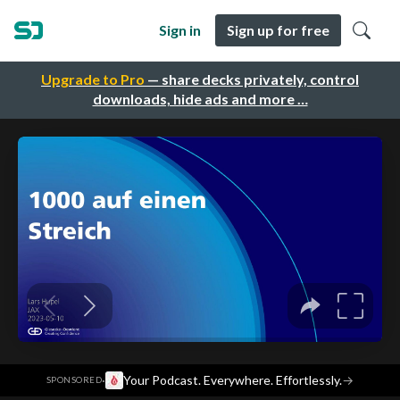
Sign in
Sign up for free
Upgrade to Pro
— share decks privately, control
downloads, hide ads and more …
·
Your Podcast. Everywhere. Effortlessly.
→
SPONSORED