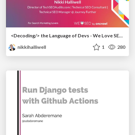
<Decoding/> the Language of Devs - We Love SEO 2024
nikkihalliwell
1
280