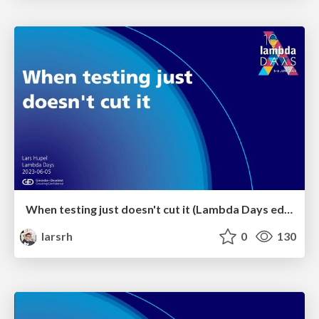
When testing just doesn't cut it (Lambda Days edition)
larsrh
0
130