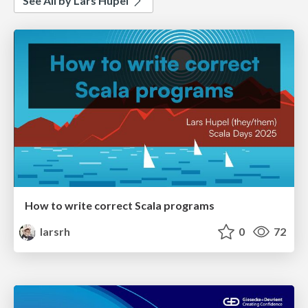
See All by Lars Hupel
How to write correct Scala programs
larsrh
0
72