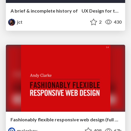
A brief & incomplete history of UX Design for the World Wide Web: 1989–2019
jct
2
430
Fashionably flexible responsive web design (full day workshop)
malarkey
408
67k