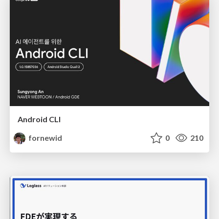
Android CLI
fornewid
0
210