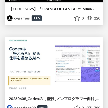
【CEDEC2026】『GRANBLUE FANTASY: Relink - Endless Ragnarok』のバトル制作事例 ～最高のキャラゲーを目指して～
cygames
0
220
PRO
20260608_Codexの可能性_ノンプログラマー向け_大城追記
doradora09
0
780
PRO