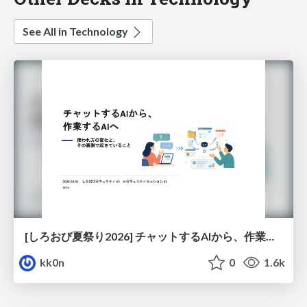
See All in Technology
[しろおび夏祭り2026] チャットするAIから、作業するAIへ - 使われ方の変化と、その裏側で起きていること
kk0n
0
1.6k