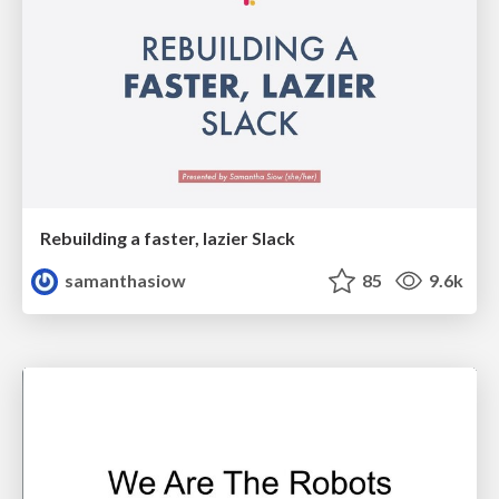
Rebuilding a faster, lazier Slack
samanthasiow
85
9.6k