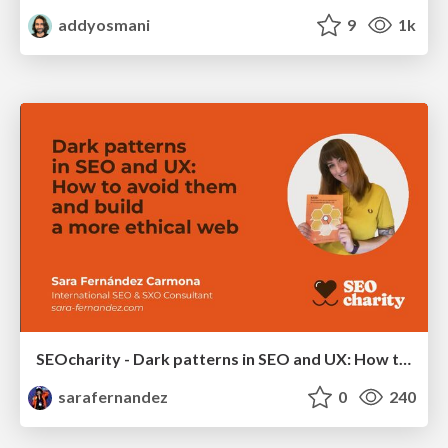
addyosmani
9
1k
SEOcharity - Dark patterns in SEO and UX: How to avoid them and build a more ethical web
sarafernandez
0
240