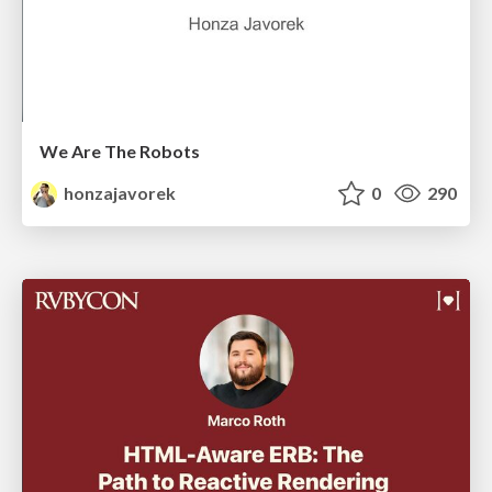
We Are The Robots
honzajavorek
0
290