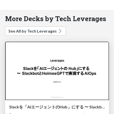
More Decks by Tech Leverages
See All by Tech Leverages
Slackを「AIエージェントのHub」にする 〜 SlackbotとHolmesGPTで実現するAIOps