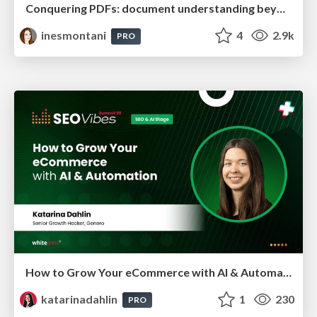
Conquering PDFs: document understanding beyond plain text
inesmontani
4
2.9k
PRO
How to Grow Your eCommerce with AI & Automation
katarinadahlin
1
230
PRO