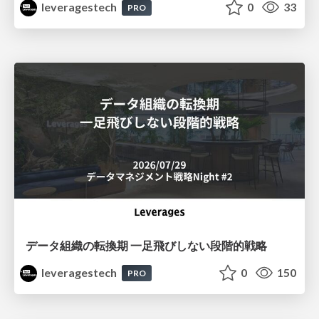
leveragestech
0
33
PRO
データ組織の転換期 一足飛びしない段階的戦略
leveragestech
0
150
PRO