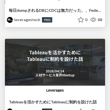
毎⽇dumpされるDBにCDCは無⼒だっ た、、FederatedQueryで繋ぎ直した データ連携の試⾏錯誤
leveragestech
0
88
PRO
Tableauを活かすためにTableauに制約を設けた話