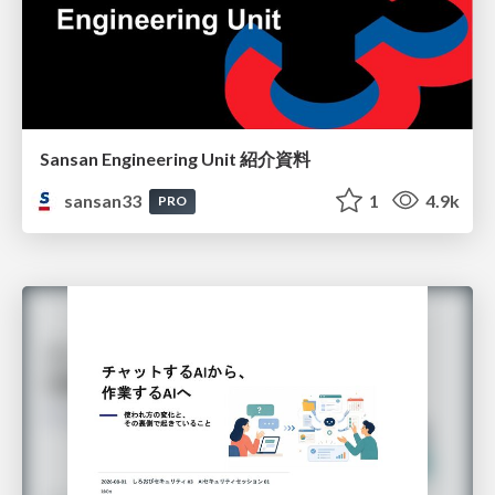
Sansan Engineering Unit 紹介資料
sansan33
1
4.9k
PRO