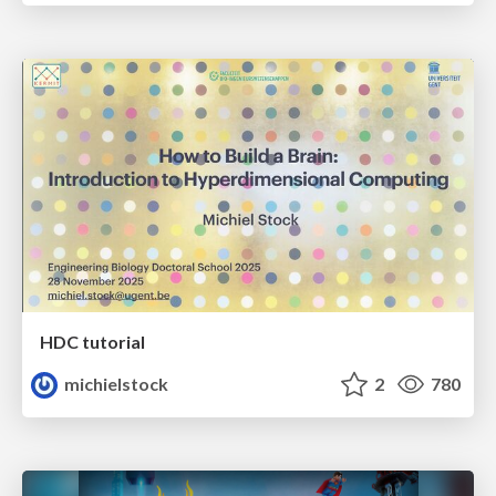
HDC tutorial
michielstock
2
780