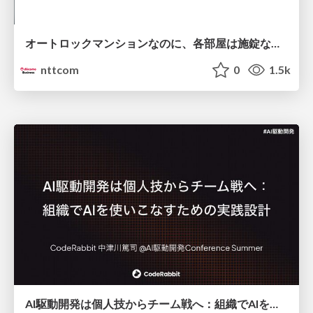
オートロックマンションなのに、各部屋は施錠なし！？ 攻撃者が組織内ネットワークで大暴れする理由 / The Front Door Is Locked, but the Rooms Are Wide Open: Why Attackers Move Freely Inside Enterprise Networks
nttcom
0
1.5k
AI駆動開発は個人技からチーム戦へ：組織でAIを使いこなすための実践設計