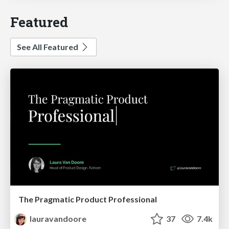
Featured
See All Featured
The Pragmatic Product Professional
lauravandoore
37
7.4k