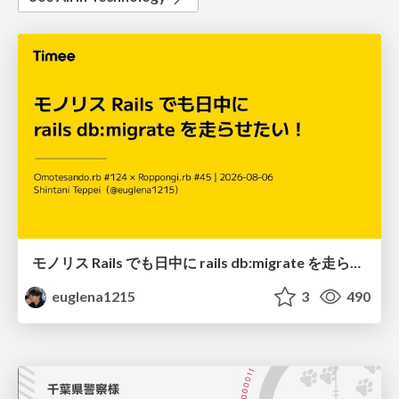
モノリス Rails でも日中に rails db:migrate を走らせたい！ / Daytime rails db:migrate on Monolithic Rails!
euglena1215
3
490