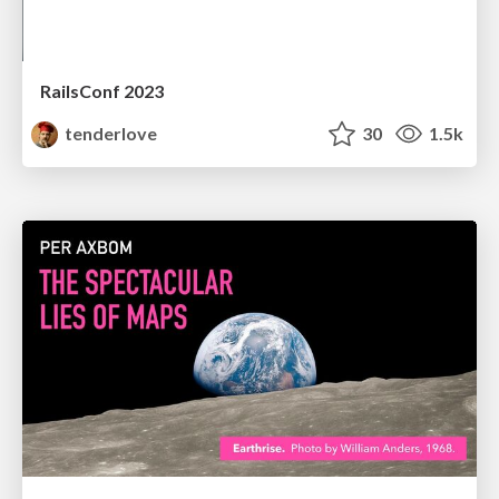
RailsConf 2023
tenderlove
30
1.5k