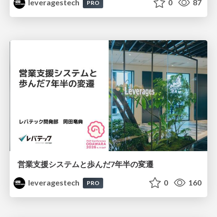
leveragestech
0
87
PRO
営業支援システムと歩んだ7年半の変遷
leveragestech
0
160
PRO