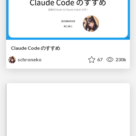
Claude Code のすすめ
schroneko
67
230k