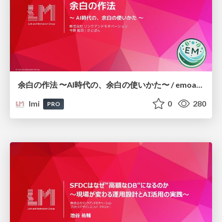
余白の作法 〜AI時代の、余白の使いかた〜 / emoasis-12-link-and-motivation
lmi
0
280
PRO