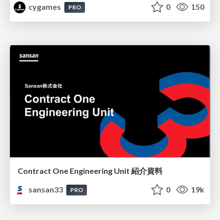
cygames
0
150
PRO
Contract One Engineering Unit 紹介資料
sansan33
0
19k
PRO