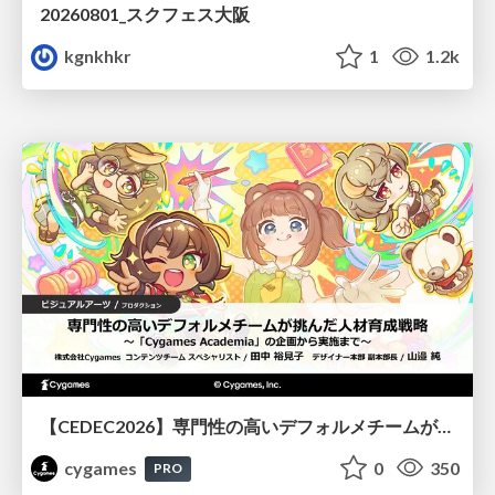
20260801_スクフェス大阪
kgnkhkr
1
1.2k
【CEDEC2026】専門性の高いデフォルメチームが挑んだ人材育成戦略 〜Cygames Academiaの企画から実施まで〜
cygames
0
350
PRO