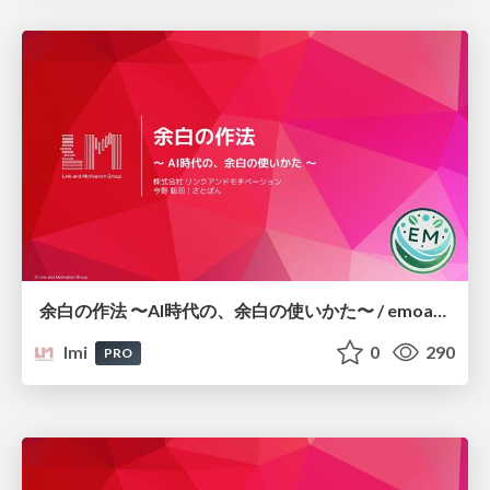
余白の作法 〜AI時代の、余白の使いかた〜 / emoasis-12-link-and-motivation
lmi
0
290
PRO