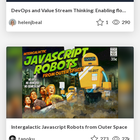
DevOps and Value Stream Thinking: Enabling flow, efficiency and business value
helenjbeal
1
290
Intergalactic Javascript Robots from Outer Space
tanoku
273
27k