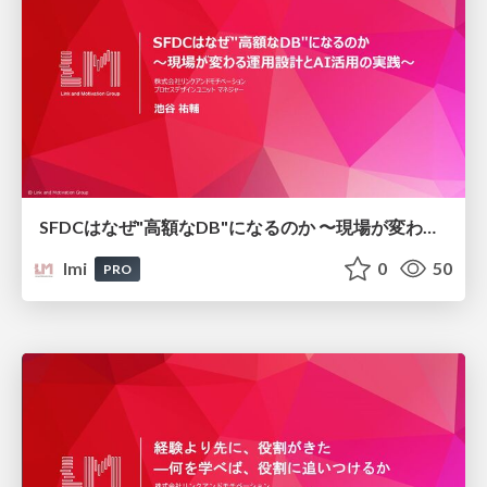
SFDCはなぜ"高額なDB"になるのか 〜現場が変わる運用設計とAI活用の実践〜/sfdc-operation-design-ai-utilization_link-and-motivation
lmi
0
50
PRO