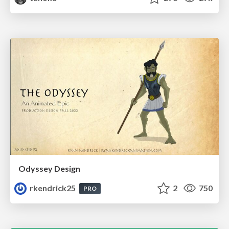
Odyssey Design
rkendrick25
2
750
PRO