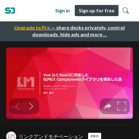
Sign in
Sign up for free
Upgrade to Pro
— share decks privately, control
downloads, hide ads and more …
リンクアンドモチベーション
PRO