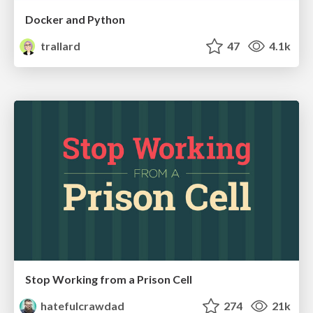
Docker and Python
trallard
47
4.1k
Stop Working from a Prison Cell
hatefulcrawdad
274
21k