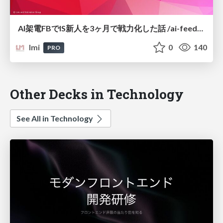
AI架電FBでIS新人を3ヶ月で戦力化した話 /ai-feedback-3month-rampup_link-and-motivation
lmi
0
140
PRO
Other Decks in Technology
See All in Technology