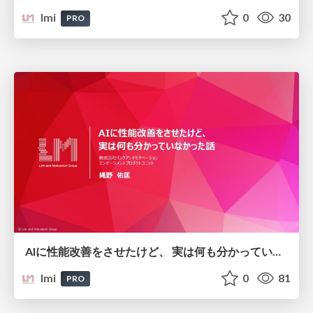
lmi
0
30
PRO
AIに性能改善をさせたけど、 実は何も分かっていなかった話/ai-performance-improvement_link-and-motivation
lmi
0
81
PRO