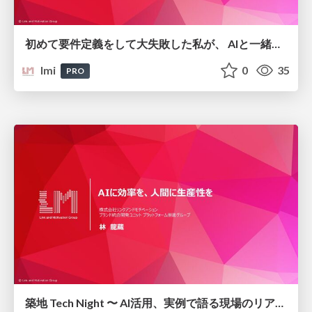
初めて要件定義をして大失敗した私が、 AIと一緒にやったら上手くいった話
lmi
0
35
PRO
築地 Tech Night 〜 AI活用、実例で語る現場のリアル 〜/ai-efficiency-human-productivity_link-and-motivation