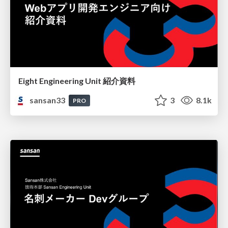
Eight Engineering Unit 紹介資料
sansan33
3
8.1k
PRO