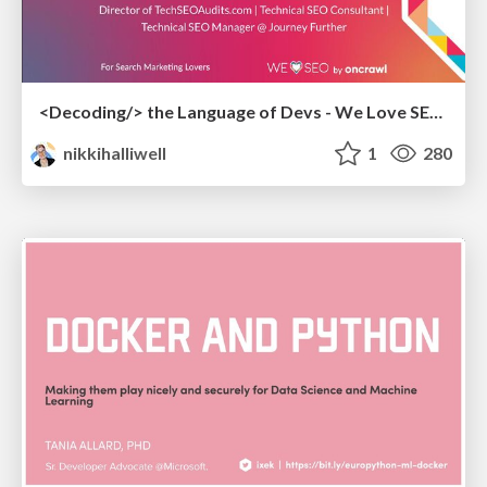
<Decoding/> the Language of Devs - We Love SEO 2024
nikkihalliwell
1
280