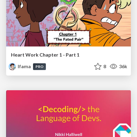
Heart Work Chapter 1 - Part 1
lfama
8
36k
PRO