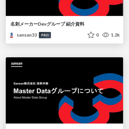
名刺メーカーDevグループ 紹介資料
sansan33
0
1.2k
PRO