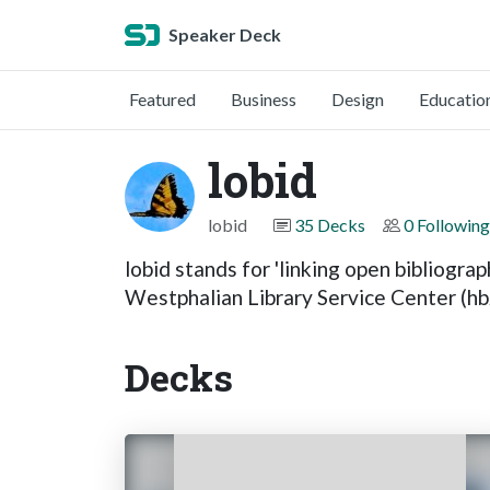
Speaker Deck
Featured
Business
Design
Educatio
lobid
lobid
35 Decks
0 Following
lobid stands for 'linking open bibliograp
Westphalian Library Service Center (hb
Decks