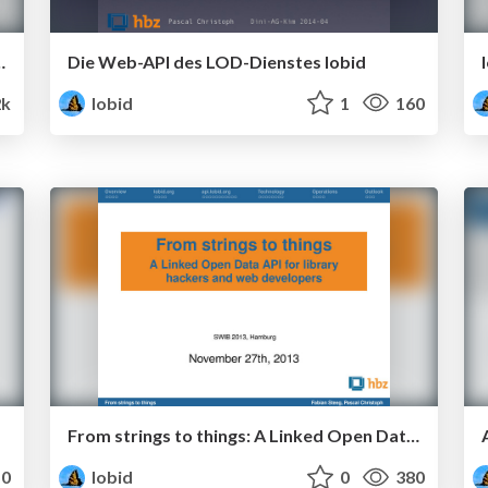
klung einer offenen Dateninfrastruktur
Die Web-API des LOD-Dienstes lobid
2k
lobid
1
160
From strings to things: A Linked Open Data API for library hackers and web developers
0
lobid
0
380