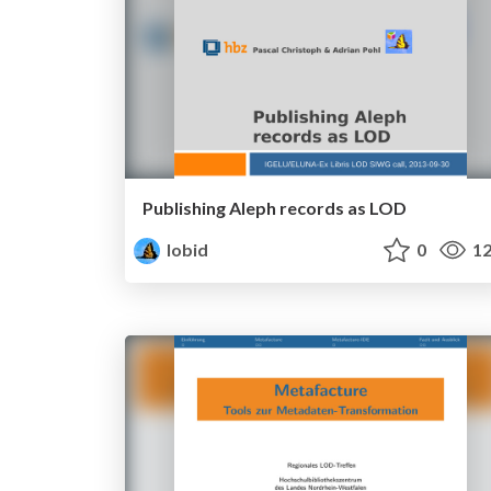
Publishing Aleph records as LOD
lobid
0
12