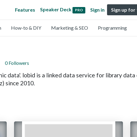
Speaker Deck
Features
Sign in
Sign up for
PRO
n
How-to & DIY
Marketing & SEO
Programming
0 Followers
hic data'. lobid is a linked data service for library da
z) since 2010.