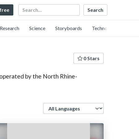
Search
 free
Research
Science
Storyboards
Technology
0 Stars
ta operated by the North Rhine-
Language