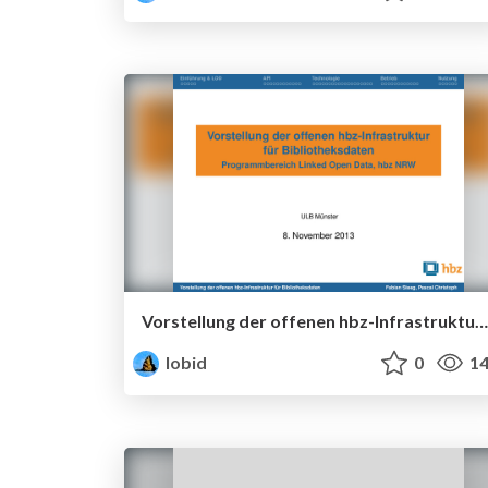
Vorstellung der offenen hbz-Infrastruktur für Bibliotheksdaten
lobid
0
14