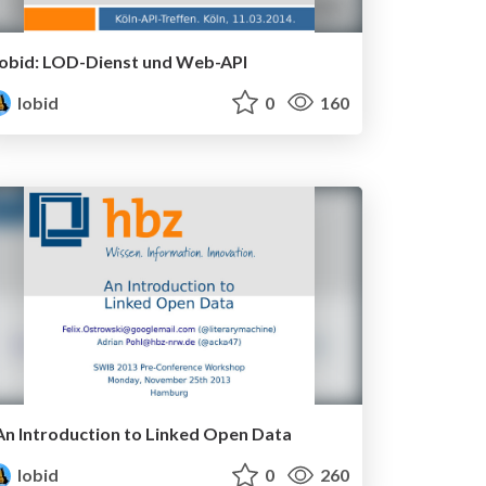
lobid: LOD-Dienst und Web-API
lobid
0
160
An Introduction to Linked Open Data
lobid
0
260