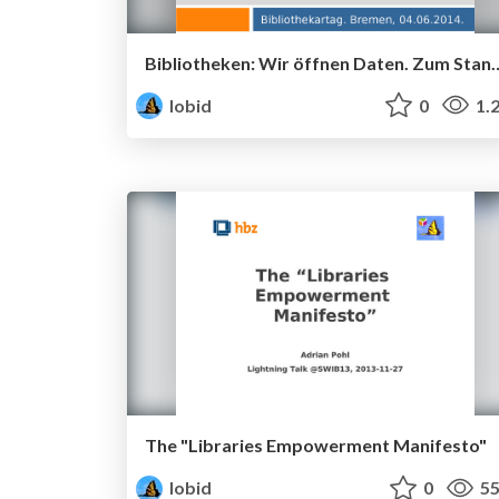
Bibliotheken: Wir öffnen Daten. Zum Stand der Entwic
lobid
0
1.
The "Libraries Empowerment Manifesto"
lobid
0
55