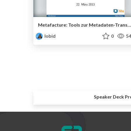
Metafacture: Tools zur Metadaten-Transformation
lobid
0
54
Speaker Deck Pr