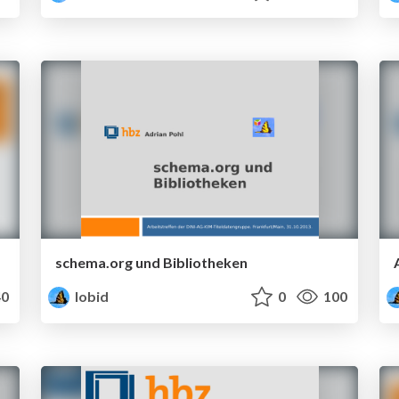
schema.org und Bibliotheken
0
lobid
0
100