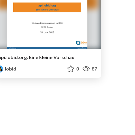
api.lobid.org: Eine kleine Vorschau
lobid
0
87