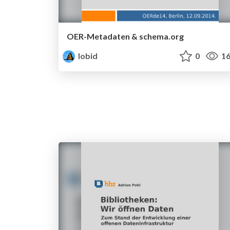
OER-Metadaten & schema.org
lobid
0
16