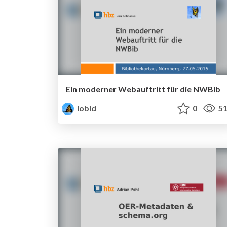
Ein moderner Webauftritt für die NWBib
lobid
0
51