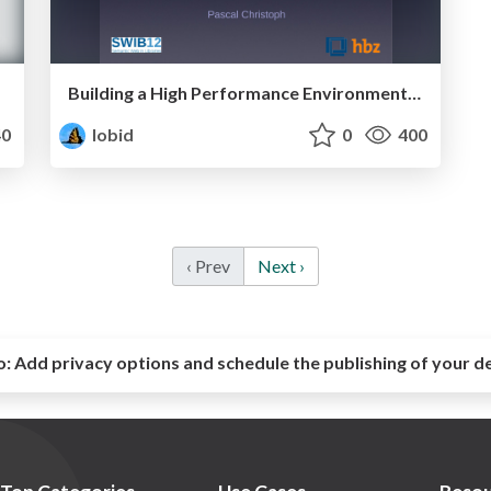
Building a High Performance Environment for RDF Publishing
0
lobid
0
400
‹ Prev
Next ›
o:
Add privacy options and schedule the publishing of your d