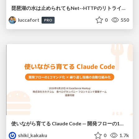
琵琶湖の水は止められてもNet--HTTPのリトライは止められない / You might be able to stop the water flow of Lake Biwa but you can't stop Net::HTTP retries
luccafort
0
550
PRO
使いながら育てる Claude Code — 開発フローの1コマンド化 × 繰り返し指摘の自動仕組み化
shiki_kakaku
0
1.7k