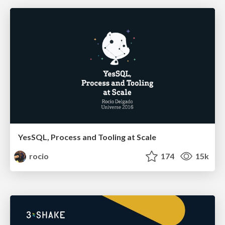
YesSQL, Process and Tooling at Scale
rocio
174
15k