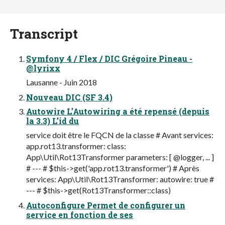
Transcript
Symfony 4 / Flex / DIC Grégoire Pineau -
@lyrixx
Lausanne - Juin 2018
Nouveau DIC (SF 3.4)
Autowire L’Autowiring a été repensé (depuis
la 3.3) L’id du
service doit être le FQCN de la classe # Avant services:
app.rot13.transformer: class:
App\Util\Rot13Transformer parameters: [ @logger, ... ]
# --- # $this->get('app.rot13.transformer') # Après
services: App\Util\Rot13Transformer: autowire: true #
--- # $this->get(Rot13Transformer::class)
Autoconfigure Permet de configurer un
service en fonction de ses