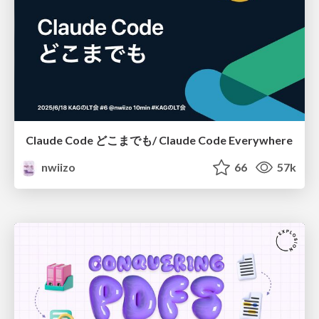
Claude Code どこまでも/ Claude Code Everywhere
nwiizo
66
57k