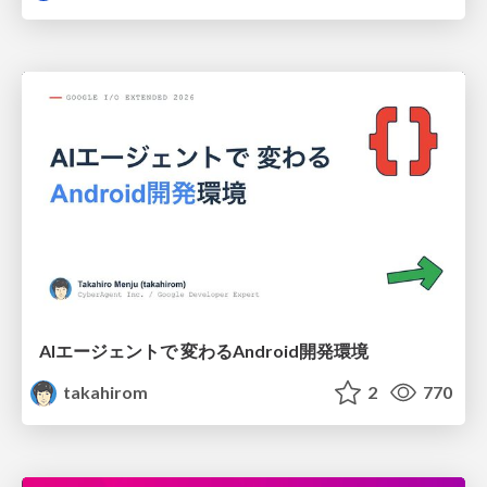
AIエージェントで 変わるAndroid開発環境
takahirom
2
770