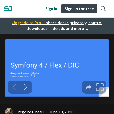
Sign in
Sign up for free
Upgrade to Pro
— share decks privately, control
downloads, hide ads and more …
Grégoire Pineau
June 18, 2018