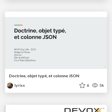
Doctrine, objet typé, et colonne JSON
lyrixx
6
5k