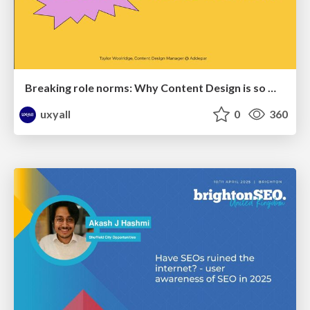
Breaking role norms: Why Content Design is so much more than writing copy - Taylor Woolridge
uxyall
0
360