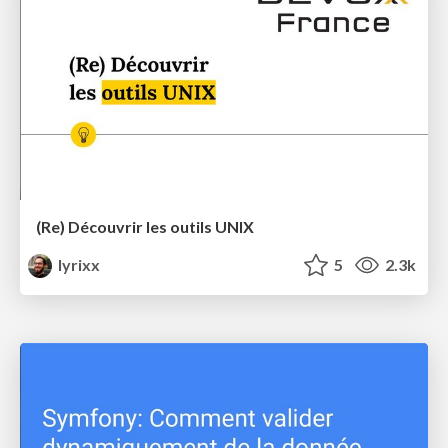
(Re) Découvrir les outils UNIX
lyrixx
5
2.3k