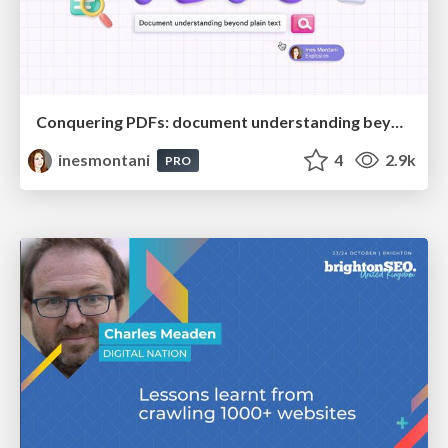
Conquering PDFs: document understanding beyond plain text
inesmontani
4
2.9k
PRO