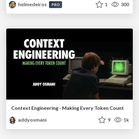
helmedeiros
1
300
PRO
Context Engineering - Making Every Token Count
addyosmani
9
1k