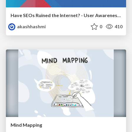
Have SEOs Ruined the Internet? - User Awareness of SEO in 2025
akashhashmi
0
410
Mind Mapping