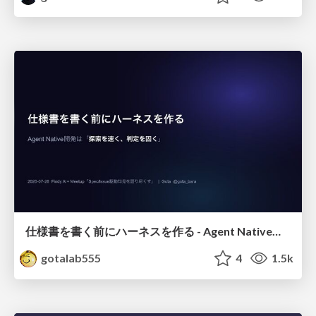
仕様書を書く前にハーネスを作る - Agent Native開発は「探索を速く、判定を固く」
gotalab555
4
1.5k