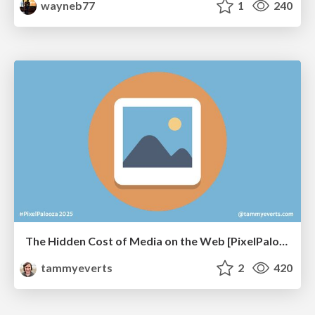
wayneb77
1
240
The Hidden Cost of Media on the Web [PixelPalooza 2025]
tammyeverts
2
420