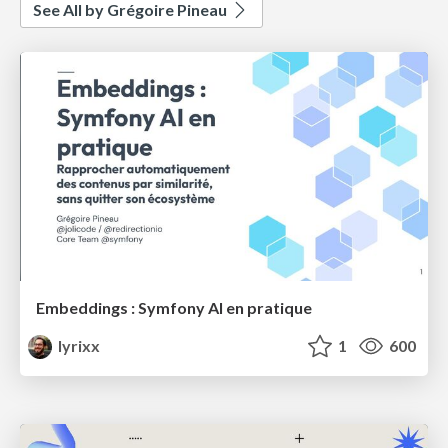
See All by Grégoire Pineau
Embeddings : Symfony AI en pratique
lyrixx
1
600