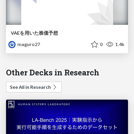
VAEを用いた株価予想
maguro27
0
1.4k
Other Decks in Research
See All in Research