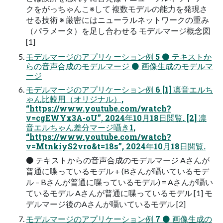
クをがっちゃんこ※して 複数モデルの能力を発現さ
せる技術 ※ 厳密にはニューラルネットワークの重み
（パラメータ）を足し合わせる モデルマージ概念図
[1]
モデルマージのアプリケーション例 5 ⚫ テキストか
らの音声合成のモデルマージ ⚫ 画像生成のモデルマ
ージ
モデルマージのアプリケーション例 6 [1] 凛音エルち
ゃん比較用（オリジナル）,
“https://www.youtube.com/watch?
v=cgEWYx3A-oU”, 2024年10月18日閲覧. [2] 凛
音エルちゃん差分マージ囁き1,
“https://www.youtube.com/watch?
v=MtnkiyS2vro&t=18s”, 2024年10月18日閲覧.
⚫ テキストからの音声合成のモデルマージ Aさんが
普通に喋っているモデル + (Bさんが囁いているモデ
ル – Bさんが普通に喋っているモデル) = Aさんが囁い
ているモデル Aさんが普通に喋っているモデル [1] モ
デルマージ後のAさんが囁いているモデル [2]
モデルマージのアプリケーション例 7 ⚫ 画像生成の