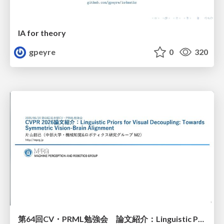
IA for theory
gpeyre
0
320
第64回CV・PRML勉強会 論文紹介：Linguistic Priors for Visual Decoupling: Towards Symmetric Vision-Brain Alignment