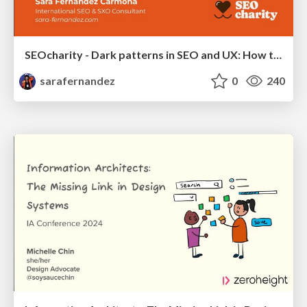
SEOcharity - Dark patterns in SEO and UX: How to avoid them and build a more ethical web
sarafernandez
0
240