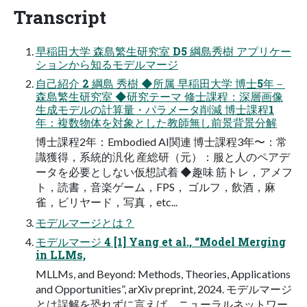
Transcript
早稲田大学 森島繁生研究室 D5 綱島秀樹 アプリケー
ションから知るモデルマージ
自己紹介 2 綱島 秀樹 ◆所属 早稲田大学 博士5年－
森島繁生研究室 ◆研究テーマ 修士課程：深層画像
生成モデルの計算量・パラメータ削減 博士課程1
年：複数物体を対象とした教師無し前景背景分解
博士課程2年：Embodied AI関連 博士課程3年〜：常
識獲得，系統的汎化 産総研（元）：服と人のペアデ
ータを必要としない仮想試着 ◆趣味 筋トレ，アメフ
ト，読書，音楽ゲーム，FPS， ゴルフ，飲酒，麻
雀，ビリヤード，写真，etc...
モデルマージとは？
モデルマージ 4 [1] Yang et al., “Model Merging
in LLMs,
MLLMs, and Beyond: Methods, Theories, Applications
and Opportunities”, arXiv preprint, 2024. モデルマージ
とは誤解を恐れずに言えば，ニューラルネットワー