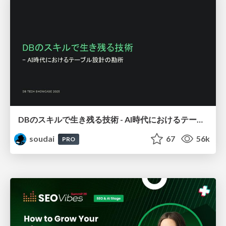
DBのスキルで生き残る技術 - AI時代におけるテーブル設計の勘所
soudai
67
56k
PRO