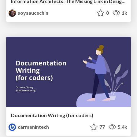
Information Architects: The Missing Link in Design Systems
soysaucechin
0
1k
Documentation Writing (for coders)
carmenintech
77
5.4k