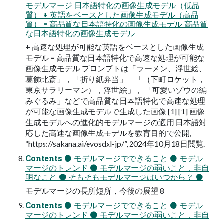
モデルマージ 日本語特化の画像生成モデル（低品
質） + 英語をベースとした画像生成モデル（高品
質） = 高品質な日本語特化の画像生成モデル 高品質
な日本語特化の画像生成モデル
+ 高速な処理が可能な英語をベースとした画像生成
モデル = 高品質な日本語特化で高速な処理が可能な
画像生成モデル プロンプトは「ラーメン、浮世絵、
葛飾北斎」，「折り紙弁当」，「（下町ロケット，
東京サラリーマン），浮世絵」， 「可愛いゾウの編
みぐるみ」などで高品質な日本語特化で高速な処理
が可能な画像生成モデルで生成した画像 [1] [1] 画像
生成モデルへの進化的モデルマージの適用 日本語対
応した高速な画像生成モデルを教育目的で公開,
“https://sakana.ai/evosdxl-jp/”, 2024年10月18日閲覧.
Contents ⚫ モデルマージでできること ⚫ モデル
マージのトレンド ⚫ モデルマージの弱いこと，非自
明なこと ⚫ そもそもモデルマージはいつから？ ⚫
モデルマージの長所短所，今後の展望 8
Contents ⚫ モデルマージでできること ⚫ モデル
マージのトレンド ⚫ モデルマージの弱いこと，非自