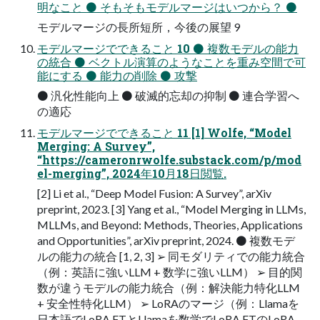
明なこと ⚫ そもそもモデルマージはいつから？ ⚫
モデルマージの長所短所，今後の展望 9
モデルマージでできること 10 ⚫ 複数モデルの能力
の統合 ⚫ ベクトル演算のようなことを重み空間で可
能にする ⚫ 能力の削除 ⚫ 攻撃
⚫ 汎化性能向上 ⚫ 破滅的忘却の抑制 ⚫ 連合学習へ
の適応
モデルマージでできること 11 [1] Wolfe, “Model
Merging: A Survey”,
“https://cameronrwolfe.substack.com/p/mod
el-merging”, 2024年10月18日閲覧.
[2] Li et al., “Deep Model Fusion: A Survey”, arXiv
preprint, 2023. [3] Yang et al., “Model Merging in LLMs,
MLLMs, and Beyond: Methods, Theories, Applications
and Opportunities”, arXiv preprint, 2024. ⚫ 複数モデ
ルの能力の統合 [1, 2, 3] ➢ 同モダリティでの能力統合
（例：英語に強いLLM + 数学に強いLLM） ➢ 目的関
数が違うモデルの能力統合（例：解決能力特化LLM
+ 安全性特化LLM） ➢ LoRAのマージ（例：Llamaを
日本語でLoRA FTとLlamaを数学でLoRA FTのLoRA