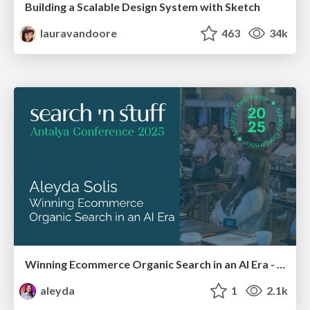
Building a Scalable Design System with Sketch
lauravandoore
463
34k
Winning Ecommerce Organic Search in an AI Era - #searchnstuff2025
aleyda
1
2.1k