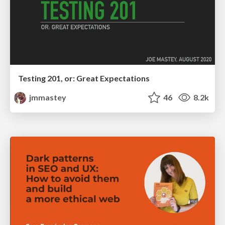
Testing 201, or: Great Expectations
jmmastey
46
8.2k