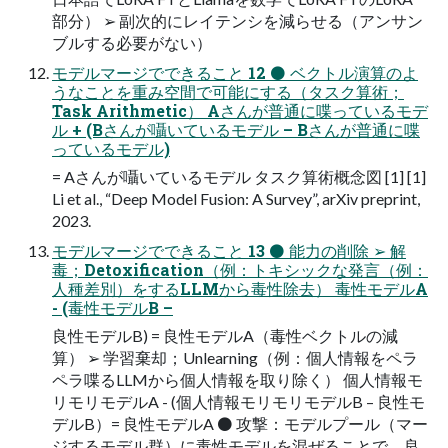
部分） ➢ 副次的にレイテンシを減らせる（アンサン
ブルする必要がない）
モデルマージでできること 12 ⚫ ベクトル演算のよ
うなことを重み空間で可能にする（タスク算術；
Task Arithmetic） Aさんが普通に喋っているモデ
ル + (Bさんが囁いているモデル – Bさんが普通に喋
っているモデル)
= Aさんが囁いているモデル タスク算術概念図 [1] [1]
Li et al., “Deep Model Fusion: A Survey”, arXiv preprint,
2023.
モデルマージでできること 13 ⚫ 能力の削除 ➢ 解
毒；Detoxification（例：トキシックな発言（例：
人種差別）をするLLMから毒性除去） 毒性モデルA
- (毒性モデルB –
良性モデルB) = 良性モデルA（毒性ベクトルの減
算） ➢ 学習棄却；Unlearning（例：個人情報をペラ
ペラ喋るLLMから個人情報を取り除く） 個人情報モ
リモリモデルA - (個人情報モリモリモデルB – 良性モ
デルB）= 良性モデルA ⚫ 攻撃：モデルプール（マー
ジするモデル群）に毒性モデルを混ぜることで，良