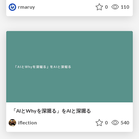
rmaruy
0
110
「AIとWhyを深堀る」をAIと深堀る
iflection
0
540