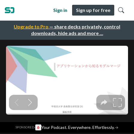
Sign in
Sign up for free
Upgrade to Pro
— share decks privately, control
downloads, hide ads and more …
·
Your Podcast. Everywhere. Effortlessly.
→
SPONSORED