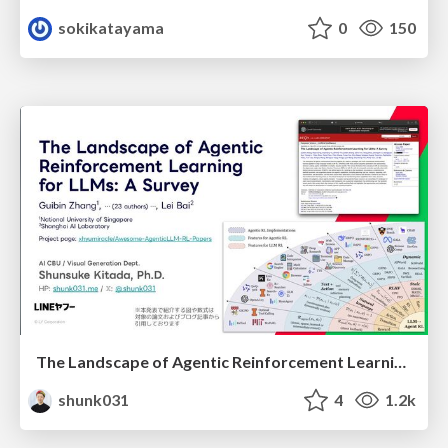
sokikatayama
0
150
The Landscape of Agentic Reinforcement Learning for LLMs: A Survey
shunk031
4
1.2k