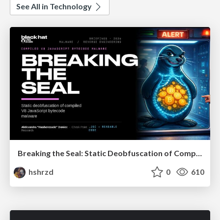
See All in Technology
Breaking the Seal: Static Deobfuscation of Compiled V8 JavaScript Bytecode Malware
hshrzd
0
610