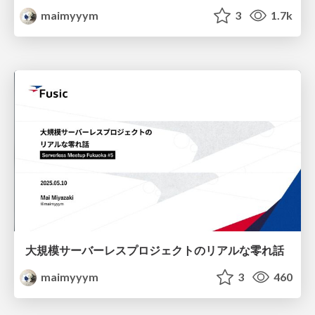
maimyyym
3
1.7k
大規模サーバーレスプロジェクトのリアルな零れ話
maimyyym
3
460