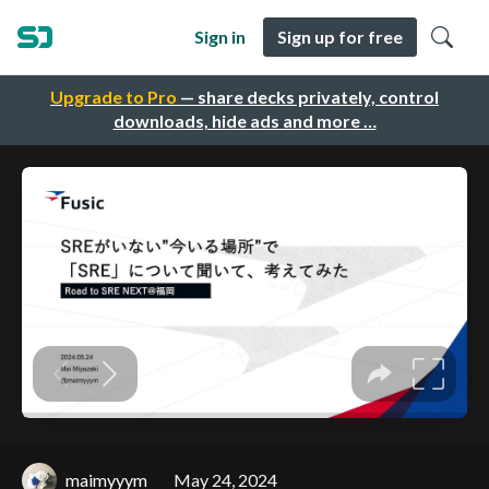
Sign in
Sign up for free
Upgrade to Pro
— share decks privately, control
downloads, hide ads and more …
maimyyym
May 24, 2024