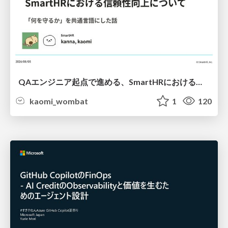
QAエンジニア起点で進める、SmartHRにおける信頼性向上について
kaomi_wombat
1
120