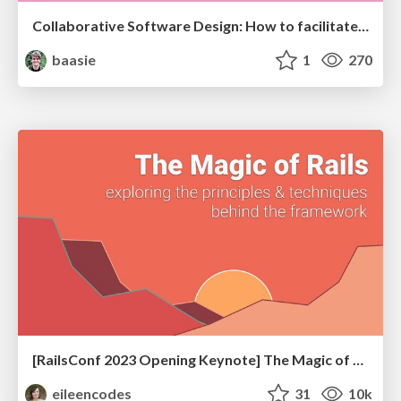
Collaborative Software Design: How to facilitate domain modelling decisions
baasie
1
270
[RailsConf 2023 Opening Keynote] The Magic of Rails
eileencodes
31
10k