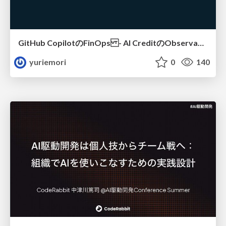
GitHub CopilotのFinOps - AI CreditのObservabilityと価値を生むためのエージェント設計
yuriemori
0
140