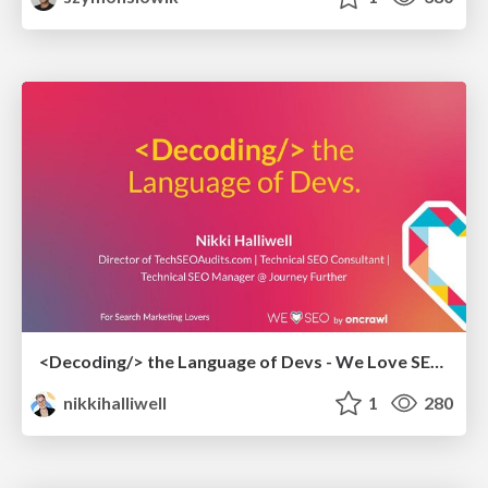
<Decoding/> the Language of Devs - We Love SEO 2024
nikkihalliwell
1
280