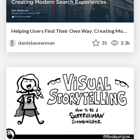
Helping Users Find Their Own Way: Creating Modern Search Experiences
danielanewman
31
3.3k