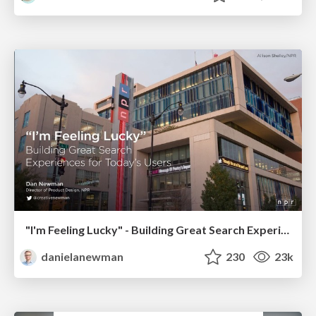
"I'm Feeling Lucky" - Building Great Search Experiences for Today's Users (#IAC19)
danielanewman
230
23k