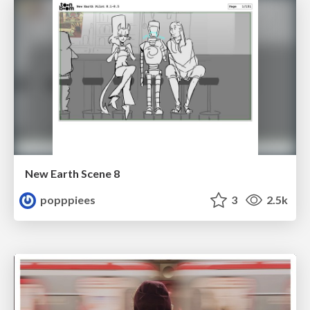
New Earth Scene 8
popppiees
3
2.5k