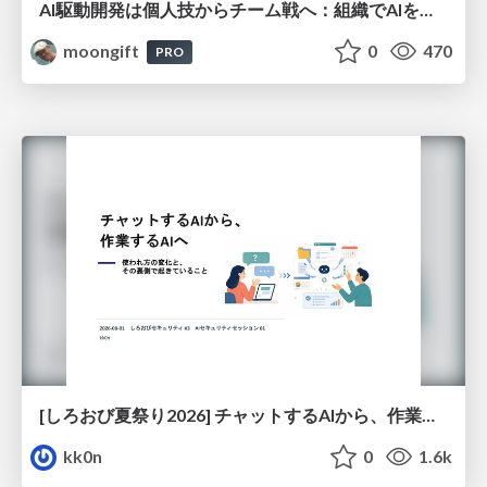
AI駆動開発は個人技からチーム戦へ：組織でAIを使いこなすための実践設計
moongift
0
470
PRO
[しろおび夏祭り2026] チャットするAIから、作業するAIへ - 使われ方の変化と、その裏側で起きていること
kk0n
0
1.6k