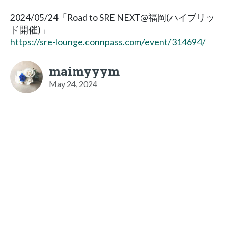
2024/05/24「Road to SRE NEXT@福岡(ハイブリッ
ド開催)」
https://sre-lounge.connpass.com/event/314694/
maimyyym
May 24, 2024