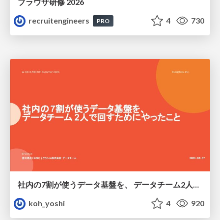
ブラウザ研修 2026
recruitengineers
4
730
PRO
社内の7割が使うデータ基盤を、 データチーム2人で回すためにやったこと
koh_yoshi
4
920