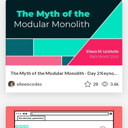
The Myth of the Modular Monolith - Day 2 Keynote - Rails World 2024
eileencodes
28
3.6k